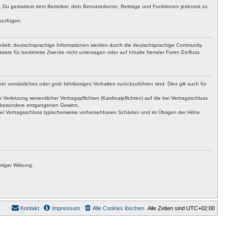
t. Du gestattest dem Betreiber, dein Benutzerkonto, Beiträge und Funktionen jederzeit zu
uzufügen.
ndelt; deutschsprachige Informationen werden durch die deutschsprachige Community
ware für bestimmte Zwecke nicht untersagen oder auf Inhalte fremder Foren Einfluss
n vorsätzliches oder grob fahrlässiges Verhalten zurückzuführen sind. Dies gilt auch für
letzung wesentlicher Vertragspflichten (Kardinalpflichten) auf die bei Vertragsschluss
insbesondere entgangenen Gewinn.
bei Vertragsschluss typischerweise vorhersehbaren Schäden und im Übrigen der Höhe
tiger Wirkung.
Kontakt
Impressum
Alle Cookies löschen
Alle Zeiten sind
UTC+02:00