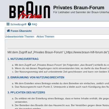
Privates Braun-Forum
Für Liebhaber und Sammler der Braun-Unterhal
Schnellzugriff
FAQ
Foren-Übersicht
Unbeantwortete Themen
Aktive Themen
Mit dem Zugriff auf „Privates Braun-Forum“ („https://www.braun-hifi-forum.d
1. NUTZUNGSVERTRAG
Mit dem Zugriff auf „Privates Braun-Forum“ (im Folgenden „das Board“) schließt du
Wenn du mit diesen Regelungen nicht einverstanden bist, so darfst du das Board nic
Der Nutzungsvertrag wird auf unbestimmte Zeit geschlossen und kann von beiden Se
2. EINRÄUMUNG VON NUTZUNGSRECHTEN
Mit dem Erstellen eines Beitrags erteilst du dem Betreiber ein einfaches, zeitlich
Das Nutzungsrecht nach Punkt 2, Unterpunkt a bleibt auch nach Kündigung des N
3. PFLICHTEN DES NUTZERS
Du erklärst mit der Erstellung eines Beitrags, dass er keine Inhalte enthält, die g
verwenden.
Der Betreiber des Boards übt das Hausrecht aus. Bei Verstößen gegen diese Nutzu
ein Hausverbot erteilen.