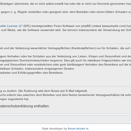
Beiträgen übernimmt, die er nicht selbst erstellt hat oder die er nicht zur Kenntnis genommen ha
e gegen o. g. Regeln verstoßen oder geeignet sind, dem Betreiber oder einem Dritten Schaden z
blic License v2
“ (GPL) bereitgestellten Foren-Software von phpBB Limited (www.phpbb.com) ha
rt und Weise, wie die Software verwendet wird. Sie können insbesondere die Verwendung der Soft
nd der Verletzung wesentlicher Vertragspflichten (Kardinalpflichten) nur für Schäden, die auf ei
igem Verhalten oder bei Schäden aus der Verletzung von Leben, Körper und Gesundheit und der Ver
ragstypischen Durchschnittsschäden begrenzt. Dies gilt auch für mittelbare Folgeschäden wie 
er und Gesundheit oder vorsätzlichem oder grob fahrlässigem Verhalten des Betreibers auf die 
 mittelbare Schäden, insbesondere entgangenen Gewinn.
rbeiter und Erfüllungsgehilfen des Betreibers.
g zu ändern. Die Änderung wird dem Nutzer per E-Mail mitgeteilt.
uchs erlischt das zwischen dem Betreiber und dem Nutzer bestehende Vertragsverhältnis mit sofor
ungen zugestimmt hat.
atenschutzerklärung enthalten.
Style developer by
forum tricolor tv
,