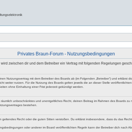
tungselektronik
Privates Braun-Forum - Nutzungsbedingungen
e“) wird zwischen dir und dem Betreiber ein Vertrag mit folgenden Regelungen gesch
 einen Nutzungsvertrag mit dem Betreiber des Boards ab (im Folgenden „Betreiber“) und erklärst
ht weiter nutzen. Für die Nutzung des Boards gelten jeweils die an dieser Stelle veröffentlicht
iten ohne Einhaltung einer Frist jederzeit gekündigt werden.
 und räumlich unbeschränktes und unentgeltliches Recht, deinen Beitrag im Rahmen des Boards zu 
utzungsvertrages bestehen.
egen geltendes Recht oder die guten Sitten verstoßen. Du erklärst insbesondere, dass du das Rech
ngsbedingungen oder anderer im Board veröffentlichten Regeln kann der Betreiber dich nach A