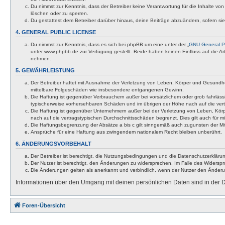
Du nimmst zur Kenntnis, dass der Betreiber keine Verantwortung für die Inhalte von 
löschen oder zu sperren.
Du gestattest dem Betreiber darüber hinaus, deine Beiträge abzuändern, sofern si
4. GENERAL PUBLIC LICENSE
Du nimmst zur Kenntnis, dass es sich bei phpBB um eine unter der „
GNU General Pu
unter www.phpbb.de zur Verfügung gestellt. Beide haben keinen Einfluss auf die A
nehmen.
5. GEWÄHRLEISTUNG
Der Betreiber haftet mit Ausnahme der Verletzung von Leben, Körper und Gesundheit u
mittelbare Folgeschäden wie insbesondere entgangenen Gewinn.
Die Haftung ist gegenüber Verbrauchern außer bei vorsätzlichem oder grob fahrläss
typischerweise vorhersehbaren Schäden und im übrigen der Höhe nach auf die vert
Die Haftung ist gegenüber Unternehmern außer bei der Verletzung von Leben, Körp
nach auf die vertragstypischen Durchschnittsschäden begrenzt. Dies gilt auch für
Die Haftungsbegrenzung der Absätze a bis c gilt sinngemäß auch zugunsten der Mita
Ansprüche für eine Haftung aus zwingendem nationalem Recht bleiben unberührt.
6. ÄNDERUNGSVORBEHALT
Der Betreiber ist berechtigt, die Nutzungsbedingungen und die Datenschutzerklärun
Der Nutzer ist berechtigt, den Änderungen zu widersprechen. Im Falle des Widerspr
Die Änderungen gelten als anerkannt und verbindlich, wenn der Nutzer den Änder
Informationen über den Umgang mit deinen persönlichen Daten sind in der D
Foren-Übersicht