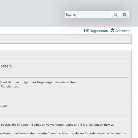
Suche
Erwei
Registrieren
Anmelden
lossen:
 dich mit den nachfolgenden Regelungen einverstanden.
en Regelungen.
nutzen.
t besitzt, die in deinen Beiträgen verwendeten Links und Bilder zu setzen bzw. zu
bmahnung zeitweise oder dauerhaft von der Nutzung dieses Boards ausschließen und dir