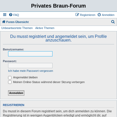
Privates Braun-Forum
FAQ
Registrieren
Anmelden
S
Foren-Übersicht
Unbeantwortete Themen
Aktive Themen
u
c
Du musst registriert und angemeldet sein, um Profile
anzuschauen.
h
e
Benutzername:
Passwort:
Ich habe mein Passwort vergessen
Angemeldet bleiben
Meinen Online-Status während dieser Sitzung verbergen
REGISTRIEREN
Du musst in diesem Forum registriert sein, um dich anmelden zu können. Die
Registrierung ist in wenigen Augenblicken erledigt und ermöglicht dir, auf