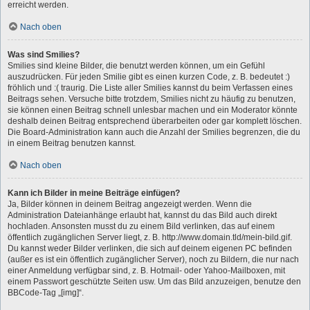
erreicht werden.
Nach oben
Was sind Smilies?
Smilies sind kleine Bilder, die benutzt werden können, um ein Gefühl
auszudrücken. Für jeden Smilie gibt es einen kurzen Code, z. B. bedeutet :)
fröhlich und :( traurig. Die Liste aller Smilies kannst du beim Verfassen eines
Beitrags sehen. Versuche bitte trotzdem, Smilies nicht zu häufig zu benutzen,
sie können einen Beitrag schnell unlesbar machen und ein Moderator könnte
deshalb deinen Beitrag entsprechend überarbeiten oder gar komplett löschen.
Die Board-Administration kann auch die Anzahl der Smilies begrenzen, die du
in einem Beitrag benutzen kannst.
Nach oben
Kann ich Bilder in meine Beiträge einfügen?
Ja, Bilder können in deinem Beitrag angezeigt werden. Wenn die
Administration Dateianhänge erlaubt hat, kannst du das Bild auch direkt
hochladen. Ansonsten musst du zu einem Bild verlinken, das auf einem
öffentlich zugänglichen Server liegt, z. B. http://www.domain.tld/mein-bild.gif.
Du kannst weder Bilder verlinken, die sich auf deinem eigenen PC befinden
(außer es ist ein öffentlich zugänglicher Server), noch zu Bildern, die nur nach
einer Anmeldung verfügbar sind, z. B. Hotmail- oder Yahoo-Mailboxen, mit
einem Passwort geschützte Seiten usw. Um das Bild anzuzeigen, benutze den
BBCode-Tag „[img]“.