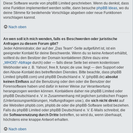
Diese Software wurde von phpBB Limited geschrieben. Wenn du denkst, dass
eine Funktion implementiert werden sollte, dann besuche
phpBB Ideas
, wo du
deine Stimme für bestehende Vorschläge abgeben oder neue Funktionen
vorschlagen kannst.
Nach oben
An wen soll ich mich wenden, falls es Beschwerden oder juristische
Anfragen zu diesem Forum gibt?
Jeder Administrator, der auf der „Das Team“-Seite aufgeführt ist, ist ein
geeigneter Kontakt für deine Beschwerde. Wenn du so keine Antwort erhältst,
solltest du den Besitzer der Domain kontaktieren (führe dazu eine
„WHOIS“-Abfrage
durch) oder — falls diese Seite bei einem kostenlosen
Webhoster wie z. B. Yahoo!, free.fr, funpic.de usw. liegt — den Support oder
den Abuse-Kontakt des betreffenden Dienstes. Bitte beachte, dass phpBB
Limited (phpBB.com) und phpBB Deutschland e. V. (phpBB.de)
absolut
keinen Einfluss
auf die Benutzung oder den oder die Benutzer der
Forensoftware haben und dafür in keiner Weise zur Verantwortung
herangezogen werden können. Kontaktiere daher nie phpBB Limited oder
phpBB Deutschland e. V. in Zusammenhang mit jeglichen juristischen Fragen
(Unterlassungserklärungen, Haftungsfragen usw.), die
sich nicht direkt
auf
die Websiten phpbb.com, phpbb.de oder die phpBB-Software selbst beziehen.
Falls du phpBB Limited oder phpBB Deutschland e. V. E-Mails schreibst, die
die
Softwarenutzung durch Dritte
betreffen, so wirst du, wenn überhaupt,
höchstens eine knappe Antwort erhalten.
Nach oben