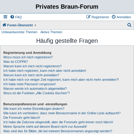
Privates Braun-Forum
FAQ
Registrieren
Anmelden
S
Foren-Übersicht
Unbeantwortete Themen
Aktive Themen
u
Häufig gestellte Fragen
c
h
Registrierung und Anmeldung
e
Wozu muss ich mich registrieren?
Was ist COPPA?
Warum kann ich mich nicht registrieren?
Ich habe mich registriert, kann mich aber nicht anmelden!
Warum kann ich mich nicht anmelden?
Ich habe mich vor einiger Zeit registriert, kann mich aber nicht mehr anmelden?!
Ich habe mein Passwort vergessen!
Warum werde ich automatisch abgemeldet?
Wozu ist die Funktion „Alle Cookies löschen“?
Benutzerpräferenzen und -einstellungen
Wie kann ich meine Einstellungen ändern?
Wie kann ich verhindern, dass mein Benutzername in der Online-Liste auftaucht?
Die Forenuhr geht falsch!
Ich habe die Zeitzone eingestellt, aber die Forenuhr geht immer noch falsch!
Meine Sprache steht auf diesem Board nicht zur Auswahl!
Was sind das für Bilder, die bei meinem Benutzernamen angezeigt werden?