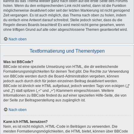
kannst du das Thema wieder ganz nach oben auf die erste Seite des Forums
holen. Wenn du den entsprechenden Link nicht siehst, dann ist die Funktion
möglicherweise deaktiviert oder seit der letzten Markierung ist nicht genügend
Zeit vergangen. Es ist auch möglich, das Thema nach oben zu holen, indem
du einfach eine Antwort darauf schreibst. Stelle jedoch sicher, dass du die
Regeln dieses Boards beachtest! Es wird meist nicht gerne gesehen, wenn
ohne triftigen Grund auf alte oder abgeschlossene Themen geantwortet wird.
Nach oben
Textformatierung und Thementypen
Was ist BBCode?
BBCode ist eine spezielle Umsetzung von HTML, die dir weitreichende
Formatierungsmöglichkeiten für deinen Text gibt. Die Rechte zur Verwendung
von BBCode werden durch die Board-Administration vergeben, können
jedoch auch durch dich für jeden einzelnen Beitrag deaktiviert werden.
BBCode ist ähnlich wie HTML aufgebaut, jedoch werden Tags von eckigen („[“
und „]“) statt spitzen („<“ und „>“) Klammern eingeschlossen. Weitere
Informationen zu BBCode findest du auf einer speziellen Hilfe-Seite, die von
der Seite zur Beitragserstellung aus zugänglich ist.
Nach oben
Kann ich HTML benutzen?
Nein, es ist nicht möglich, HTML-Code in Beiträgen zu verwenden. Die
meisten Formatierungsmöglichkeiten, die HTML bietet, können über BBCode