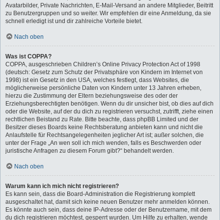
Avatarbilder, Private Nachrichten, E-Mail-Versand an andere Mitglieder, Beitritt
zu Benutzergruppen und so weiter. Wir empfehlen dir eine Anmeldung, da sie
schnell erledigt ist und dir zahlreiche Vorteile bietet.
Nach oben
Was ist COPPA?
COPPA, ausgeschrieben Children’s Online Privacy Protection Act of 1998
(deutsch: Gesetz zum Schutz der Privatsphäre von Kindern im Internet von
1998) ist ein Gesetz in den USA, welches festlegt, dass Websites, die
möglicherweise persönliche Daten von Kindern unter 13 Jahren erheben,
hierzu die Zustimmung der Eltern beziehungsweise des oder der
Erziehungsberechtigten benötigen. Wenn du dir unsicher bist, ob dies auf dich
oder die Website, auf der du dich zu registrieren versuchst, zutrifft, ziehe einen
rechtlichen Beistand zu Rate. Bitte beachte, dass phpBB Limited und der
Besitzer dieses Boards keine Rechtsberatung anbieten kann und nicht die
Anlaufstelle für Rechtsangelegenheiten jeglicher Art ist; außer solchen, die
unter der Frage „An wen soll ich mich wenden, falls es Beschwerden oder
juristische Anfragen zu diesem Forum gibt?“ behandelt werden.
Nach oben
Warum kann ich mich nicht registrieren?
Es kann sein, dass die Board-Administration die Registrierung komplett
ausgeschaltet hat, damit sich keine neuen Benutzer mehr anmelden können.
Es könnte auch sein, dass deine IP-Adresse oder der Benutzername, mit dem
du dich registrieren möchtest, gesperrt wurden. Um Hilfe zu erhalten, wende