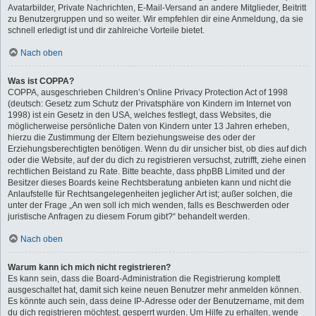
Avatarbilder, Private Nachrichten, E-Mail-Versand an andere Mitglieder, Beitritt
zu Benutzergruppen und so weiter. Wir empfehlen dir eine Anmeldung, da sie
schnell erledigt ist und dir zahlreiche Vorteile bietet.
Nach oben
Was ist COPPA?
COPPA, ausgeschrieben Children’s Online Privacy Protection Act of 1998
(deutsch: Gesetz zum Schutz der Privatsphäre von Kindern im Internet von
1998) ist ein Gesetz in den USA, welches festlegt, dass Websites, die
möglicherweise persönliche Daten von Kindern unter 13 Jahren erheben,
hierzu die Zustimmung der Eltern beziehungsweise des oder der
Erziehungsberechtigten benötigen. Wenn du dir unsicher bist, ob dies auf dich
oder die Website, auf der du dich zu registrieren versuchst, zutrifft, ziehe einen
rechtlichen Beistand zu Rate. Bitte beachte, dass phpBB Limited und der
Besitzer dieses Boards keine Rechtsberatung anbieten kann und nicht die
Anlaufstelle für Rechtsangelegenheiten jeglicher Art ist; außer solchen, die
unter der Frage „An wen soll ich mich wenden, falls es Beschwerden oder
juristische Anfragen zu diesem Forum gibt?“ behandelt werden.
Nach oben
Warum kann ich mich nicht registrieren?
Es kann sein, dass die Board-Administration die Registrierung komplett
ausgeschaltet hat, damit sich keine neuen Benutzer mehr anmelden können.
Es könnte auch sein, dass deine IP-Adresse oder der Benutzername, mit dem
du dich registrieren möchtest, gesperrt wurden. Um Hilfe zu erhalten, wende