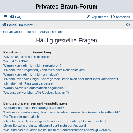
Privates Braun-Forum
FAQ
Registrieren
Anmelden
S
Foren-Übersicht
Unbeantwortete Themen
Aktive Themen
u
Häufig gestellte Fragen
c
h
Registrierung und Anmeldung
e
Wozu muss ich mich registrieren?
Was ist COPPA?
Warum kann ich mich nicht registrieren?
Ich habe mich registriert, kann mich aber nicht anmelden!
Warum kann ich mich nicht anmelden?
Ich habe mich vor einiger Zeit registriert, kann mich aber nicht mehr anmelden?!
Ich habe mein Passwort vergessen!
Warum werde ich automatisch abgemeldet?
Wozu ist die Funktion „Alle Cookies löschen“?
Benutzerpräferenzen und -einstellungen
Wie kann ich meine Einstellungen ändern?
Wie kann ich verhindern, dass mein Benutzername in der Online-Liste auftaucht?
Die Forenuhr geht falsch!
Ich habe die Zeitzone eingestellt, aber die Forenuhr geht immer noch falsch!
Meine Sprache steht auf diesem Board nicht zur Auswahl!
Was sind das für Bilder, die bei meinem Benutzernamen angezeigt werden?