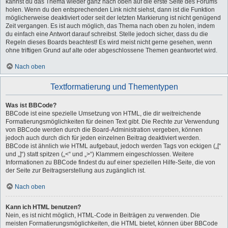
kannst du das Thema wieder ganz nach oben auf die erste Seite des Forums
holen. Wenn du den entsprechenden Link nicht siehst, dann ist die Funktion
möglicherweise deaktiviert oder seit der letzten Markierung ist nicht genügend
Zeit vergangen. Es ist auch möglich, das Thema nach oben zu holen, indem
du einfach eine Antwort darauf schreibst. Stelle jedoch sicher, dass du die
Regeln dieses Boards beachtest! Es wird meist nicht gerne gesehen, wenn
ohne triftigen Grund auf alte oder abgeschlossene Themen geantwortet wird.
Nach oben
Textformatierung und Thementypen
Was ist BBCode?
BBCode ist eine spezielle Umsetzung von HTML, die dir weitreichende
Formatierungsmöglichkeiten für deinen Text gibt. Die Rechte zur Verwendung
von BBCode werden durch die Board-Administration vergeben, können
jedoch auch durch dich für jeden einzelnen Beitrag deaktiviert werden.
BBCode ist ähnlich wie HTML aufgebaut, jedoch werden Tags von eckigen („[“
und „]“) statt spitzen („<“ und „>“) Klammern eingeschlossen. Weitere
Informationen zu BBCode findest du auf einer speziellen Hilfe-Seite, die von
der Seite zur Beitragserstellung aus zugänglich ist.
Nach oben
Kann ich HTML benutzen?
Nein, es ist nicht möglich, HTML-Code in Beiträgen zu verwenden. Die
meisten Formatierungsmöglichkeiten, die HTML bietet, können über BBCode