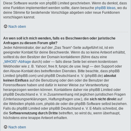
Diese Software wurde von phpBB Limited geschrieben. Wenn du denkst, dass
eine Funktion implementiert werden sollte, dann besuche
phpBB Ideas
, wo du
deine Stimme für bestehende Vorschläge abgeben oder neue Funktionen
vorschlagen kannst.
Nach oben
An wen soll ich mich wenden, falls es Beschwerden oder juristische
Anfragen zu diesem Forum gibt?
Jeder Administrator, der auf der „Das Team“-Seite aufgeführt ist, ist ein
geeigneter Kontakt für deine Beschwerde. Wenn du so keine Antwort erhältst,
solltest du den Besitzer der Domain kontaktieren (führe dazu eine
„WHOIS“-Abfrage
durch) oder — falls diese Seite bei einem kostenlosen
Webhoster wie z. B. Yahoo!, free.fr, funpic.de usw. liegt — den Support oder
den Abuse-Kontakt des betreffenden Dienstes. Bitte beachte, dass phpBB
Limited (phpBB.com) und phpBB Deutschland e. V. (phpBB.de)
absolut
keinen Einfluss
auf die Benutzung oder den oder die Benutzer der
Forensoftware haben und dafür in keiner Weise zur Verantwortung
herangezogen werden können. Kontaktiere daher nie phpBB Limited oder
phpBB Deutschland e. V. in Zusammenhang mit jeglichen juristischen Fragen
(Unterlassungserklärungen, Haftungsfragen usw.), die
sich nicht direkt
auf
die Websiten phpbb.com, phpbb.de oder die phpBB-Software selbst beziehen.
Falls du phpBB Limited oder phpBB Deutschland e. V. E-Mails schreibst, die
die
Softwarenutzung durch Dritte
betreffen, so wirst du, wenn überhaupt,
höchstens eine knappe Antwort erhalten.
Nach oben