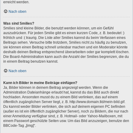
erreicht werden.
Nach oben
Was sind Smilies?
Smilies sind kleine Bilder, die benutzt werden können, um ein Gefühl
auszudrücken. Für jeden Smilie gibt es einen kurzen Code, z. B. bedeutet :)
fröhlich und :( traurig. Die Liste aller Smilies kannst du beim Verfassen eines
Beitrags sehen. Versuche bitte trotzdem, Smilies nicht zu häufig zu benutzen,
sie können einen Beitrag schnell unlesbar machen und ein Moderator könnte
deshalb deinen Beitrag entsprechend überarbeiten oder gar komplett löschen.
Die Board-Administration kann auch die Anzahl der Smilies begrenzen, die du
in einem Beitrag benutzen kannst.
Nach oben
Kann ich Bilder in meine Beiträge einfügen?
Ja, Bilder können in deinem Beitrag angezeigt werden. Wenn die
Administration Dateianhänge erlaubt hat, kannst du das Bild auch direkt
hochladen. Ansonsten musst du zu einem Bild verlinken, das auf einem
öffentlich zugänglichen Server liegt, z. B. http://www.domain.tld/mein-bild.gif.
Du kannst weder Bilder verlinken, die sich auf deinem eigenen PC befinden
(außer es ist ein öffentlich zugänglicher Server), noch zu Bildern, die nur nach
einer Anmeldung verfügbar sind, z. B. Hotmail- oder Yahoo-Mailboxen, mit
einem Passwort geschützte Seiten usw. Um das Bild anzuzeigen, benutze den
BBCode-Tag „[img]“.