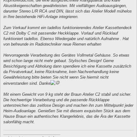
Kopfhörerbuchse, die eine ausgezeichnete Klangqualität und klare
Akustikeigenschaften gewährleisten. Mit vielfältigen Audioausgängen,
darunter Stereo L/R RCA und DIN, lässt sich das Atelier Modell mühelos
in Ihre bestehende HiFi-Anlage integrieren.
Zum Verkauf kommt ein tadellos funktionierendes Atelier Kassettendeck
C2 mit Dolby C mit passender Heckklappe. Vorlauf und Rücklauf
funktioniert tadellos. Ebenso Wiedergabe und natürlich Aufnahme . Hat
von befreunde im Radiotechniker neue Riemen erhalten
Hervorragende Verarbeitung des Gerätes Vollmetal Gehäuse. So etwas
wird schon lange nicht mehr gebaut. Stylisches Design! Gerne
Besichtigung und Abholung dann spendiere ich eine Kassette zusätzlich
da Privatverkauf, keine Rücknahme, kein Nachverhandlung keine
Gewährleistung bitte bieten Sie nicht wenn Sie hiermit nicht
einverstanden sind. Danke
Mit einem Gewicht von 9 kg steht der Braun Atelier C2 stabil und sicher.
Die hochwertige Verarbeitung und die passende Rückklappe
unterstreichen das zeitlose Design und machen ihn zum Mittelpunkt jeder
Heim-Audioanlage. Genießen Sie mit diesem exquisiten Stück aus dem
Hause Braun ein authentisches Klangerlebnis, das die Ära der Kassette
salonfähig macht.
_______________________________