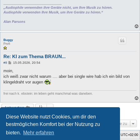
_______________________________
„Audiophile verwenden ihre Geräte nicht, um Ihre Musik zu hören.
Audiophile verwenden Ihre Musik, um ihre Geräte zu hören.“
Alan Parsons
Buggy
Profi
Re: KI zum Thema BRAUN...
B
#8
15.05.2026, 20:54
e
i
moin,
t
ich weiß zwar nicht warum .... aber bei single wire hab ich ein bild von
r
a
klingeldraht vor augen
g
frei nach k. ebstein: im leben geht manchmal was daneben.
Antworten
8 Beiträge • Seite
1
von
1
Diese Website nutzt Cookies, um dir den
Gehe zu
bestmöglichen Komfort bei der Nutzung zu
bieten.
Mehr erfahren
Foren-Übersicht
Alle Zeiten sind
UTC+02:00