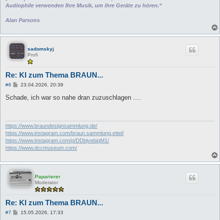
Audiophile verwenden Ihre Musik, um ihre Geräte zu hören.“
Alan Parsons
sadomskyj
Profi
Re: KI zum Thema BRAUN...
B
#6
23.04.2026, 20:39
e
i
Schade, ich war so nahe dran zuzuschlagen ....
t
r
a
g
https://www.braundesignsammlung.de/
https://www.instagram.com/braun.sammlung.ettel/
https://www.instagram.com/p/DDbjvebiqM1/
https://www.dccmuseum.com/
Paparierer
Moderator
Re: KI zum Thema BRAUN...
B
#7
15.05.2026, 17:33
e