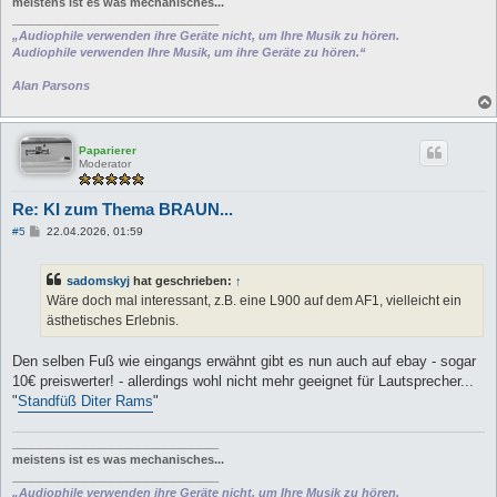
meistens ist es was mechanisches...
_______________________________
„Audiophile verwenden ihre Geräte nicht, um Ihre Musik zu hören.
Audiophile verwenden Ihre Musik, um ihre Geräte zu hören.“
Alan Parsons
Paparierer
Moderator
Re: KI zum Thema BRAUN...
B
#5
22.04.2026, 01:59
e
i
t
sadomskyj
hat geschrieben:
↑
r
a
Wäre doch mal interessant, z.B. eine L900 auf dem AF1, vielleicht ein
g
ästhetisches Erlebnis.
Den selben Fuß wie eingangs erwähnt gibt es nun auch auf ebay - sogar
10€ preiswerter! - allerdings wohl nicht mehr geeignet für Lautsprecher...
"
Standfüß Diter Rams
"
_______________________________
meistens ist es was mechanisches...
_______________________________
„Audiophile verwenden ihre Geräte nicht, um Ihre Musik zu hören.