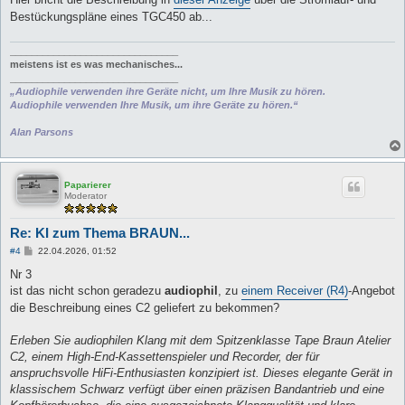
Bestückungspläne eines TGC450 ab...
_______________________________
meistens ist es was mechanisches...
_______________________________
„Audiophile verwenden ihre Geräte nicht, um Ihre Musik zu hören.
Audiophile verwenden Ihre Musik, um ihre Geräte zu hören.“
Alan Parsons
Paparierer
Moderator
Re: KI zum Thema BRAUN...
B
#4
22.04.2026, 01:52
e
i
Nr 3
t
ist das nicht schon geradezu
audiophil
, zu
einem Receiver (R4)
-Angebot
r
a
die Beschreibung eines C2 geliefert zu bekommen?
g
Erleben Sie audiophilen Klang mit dem Spitzenklasse Tape Braun Atelier
C2, einem High-End-Kassettenspieler und Recorder, der für
anspruchsvolle HiFi-Enthusiasten konzipiert ist. Dieses elegante Gerät in
klassischem Schwarz verfügt über einen präzisen Bandantrieb und eine