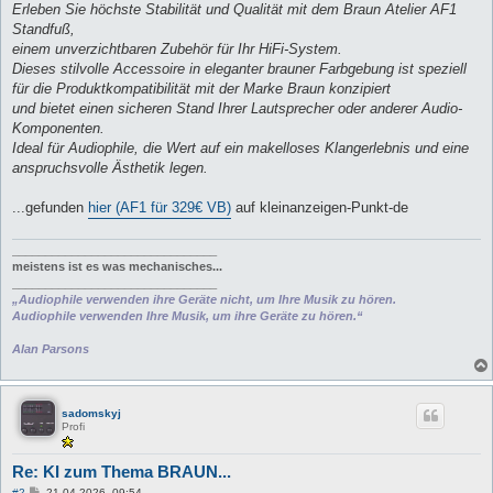
Erleben Sie höchste Stabilität und Qualität mit dem Braun Atelier AF1
Standfuß,
einem unverzichtbaren Zubehör für Ihr HiFi-System.
Dieses stilvolle Accessoire in eleganter brauner Farbgebung ist speziell
für die Produktkompatibilität mit der Marke Braun konzipiert
und bietet einen sicheren Stand Ihrer Lautsprecher oder anderer Audio-
Komponenten.
Ideal für Audiophile, die Wert auf ein makelloses Klangerlebnis und eine
anspruchsvolle Ästhetik legen.
...gefunden
hier (AF1 für 329€ VB)
auf kleinanzeigen-Punkt-de
_______________________________
meistens ist es was mechanisches...
_______________________________
„Audiophile verwenden ihre Geräte nicht, um Ihre Musik zu hören.
Audiophile verwenden Ihre Musik, um ihre Geräte zu hören.“
Alan Parsons
sadomskyj
Profi
Re: KI zum Thema BRAUN...
B
#2
21.04.2026, 09:54