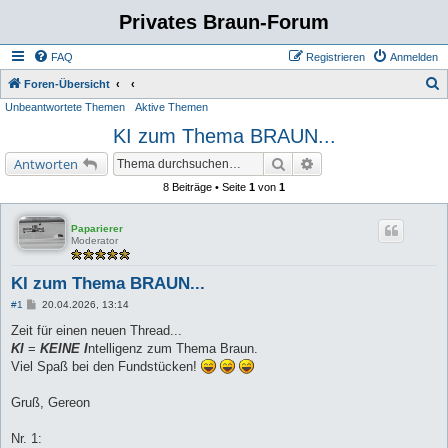
Privates Braun-Forum
FAQ
Registrieren
Anmelden
S
Foren-Übersicht
Unbeantwortete Themen
Aktive Themen
u
KI zum Thema BRAUN...
c
h
Suche
Erweiterte Suche
Antworten
e
8 Beiträge • Seite
1
von
1
Paparierer
Moderator
KI zum Thema BRAUN...
B
#1
20.04.2026, 13:14
e
i
Zeit für einen neuen Thread...
t
KI
=
KEINE I
ntelligenz zum Thema Braun.
r
a
Viel Spaß bei den Fundstücken!
g
Gruß, Gereon
Nr. 1: