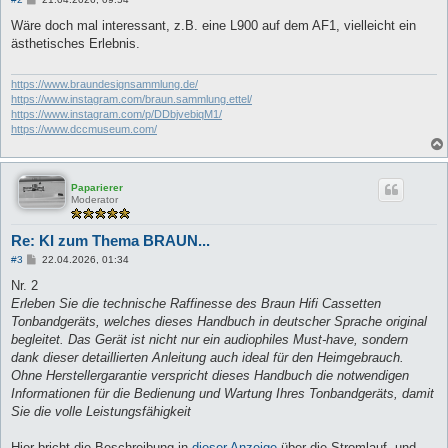
e
i
Wäre doch mal interessant, z.B. eine L900 auf dem AF1, vielleicht ein
t
ästhetisches Erlebnis.
r
a
g
https://www.braundesignsammlung.de/
https://www.instagram.com/braun.sammlung.ettel/
https://www.instagram.com/p/DDbjvebiqM1/
https://www.dccmuseum.com/
Paparierer
Moderator
Re: KI zum Thema BRAUN...
B
#3
22.04.2026, 01:34
e
i
Nr. 2
t
Erleben Sie die technische Raffinesse des Braun Hifi Cassetten
r
a
Tonbandgeräts, welches dieses Handbuch in deutscher Sprache original
g
begleitet. Das Gerät ist nicht nur ein audiophiles Must-have, sondern
dank dieser detaillierten Anleitung auch ideal für den Heimgebrauch.
Ohne Herstellergarantie verspricht dieses Handbuch die notwendigen
Informationen für die Bedienung und Wartung Ihres Tonbandgeräts, damit
Sie die volle Leistungsfähigkeit
Hier bricht die Beschreibung in
dieser Anzeige
über die Stromlauf- und