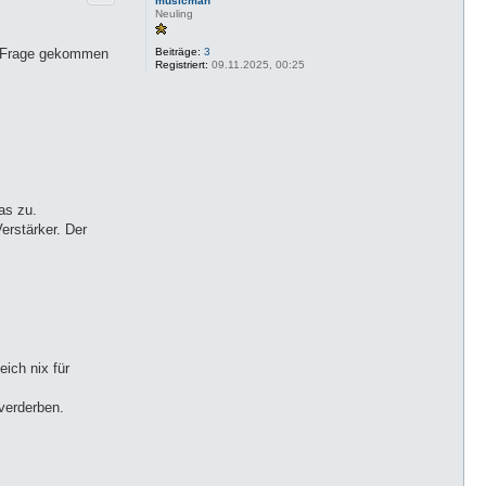
musicman
o
Neuling
b
e
Beiträge:
3
n
ne Frage gekommen
Registriert:
09.11.2025, 00:25
as zu.
erstärker. Der
ich nix für
verderben.