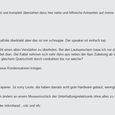
tet und komplett übersehen dass hier nette und hilfreiche Antworten auf mei
tfolie überklebt aber das ist mir schnuppe. Der speaker ist einfach top.
ht einen alten Verstärker zu überholen. Bei den Lautsprechern traue ich mir d
el dran. Die Kabel nehmen sich sehr dünn aus neben der 4qm Zuleitung ab V
gleichem Querschnitt durch verdrahten bis zur weiche?
 neue Kondensatoren kriegen.
 Japaner. Ja sorry Leute, die haben damals echt gute Hardware gebaut, wenngle
 man ändern an einem Museumsstück der Unterhaltungselektronik ohne alles zu 
er mikrofarad , vdc und ofc