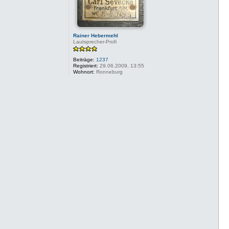
b
e
n
Rainer Hebermehl
Lautsprecher-Profi
Beiträge:
1237
Registriert:
29.06.2009, 13:55
Wohnort:
Ronneburg