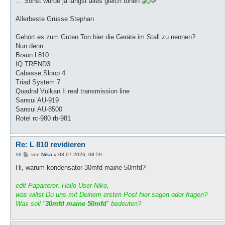
… Sonst würde ja längst alles gleich tönen
Allerbeste Grüsse Stephan
Gehört es zum Guten Ton hier die Geräte im Stall zu nennen?
Nun denn:
Braun L810
IQ TREND3
Cabasse Sloop 4
Triad System 7
Quadral Vulkan Ii real transmission line
Sansui AU-919
Sansui AU-8500
Rotel rc-980 rb-981
Re: L 810 revidieren
B
#8
von
Niko
»
03.07.2026, 08:59
e
i
Hi, warum kondensator 30mfd maine 50mfd?
t
r
a
edit Paparierer: Hallo User Niko,
g
was willst Du uns mit Deinem ersten Post hier sagen oder fragen?
Was soll "
30mfd maine 50mfd
" bedeuten?