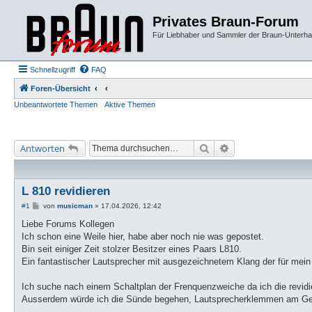
Privates Braun-Forum
Für Liebhaber und Sammler der Braun-Unterhal
Schnellzugriff
FAQ
Foren-Übersicht
Unbeantwortete Themen
Aktive Themen
Suche
Erweiterte Suche
Antworten
L 810 revidieren
B
#1
von
musicman
»
17.04.2026, 12:42
e
i
Liebe Forums Kollegen
t
Ich schon eine Weile hier, habe aber noch nie was gepostet.
r
a
Bin seit einiger Zeit stolzer Besitzer eines Paars L810.
g
Ein fantastischer Lautsprecher mit ausgezeichnetem Klang der für mein 
Ich suche nach einem Schaltplan der Frenquenzweiche da ich die revid
Ausserdem würde ich die Sünde begehen, Lautsprecherklemmen am Geh