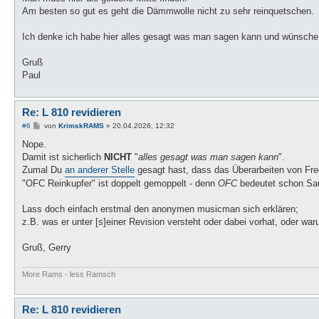
Am besten so gut es geht die Dämmwolle nicht zu sehr reinquetschen.
Ich denke ich habe hier alles gesagt was man sagen kann und wünsche d
Gruß
Paul
Re: L 810 revidieren
B
#6
von
KrimskRAMS
»
20.04.2026, 12:32
e
i
Nope.
t
Damit ist sicherlich
NICHT
"
alles gesagt was man sagen kann
".
r
a
Zumal Du
an anderer Stelle
gesagt hast, dass das Überarbeiten von Fr
g
"OFC Reinkupfer" ist doppelt gemoppelt - denn
OFC
bedeutet schon Saue
Lass doch einfach erstmal den anonymen musicman sich erklären;
z.B. was er unter [s]einer Revision versteht oder dabei vorhat, oder 
Gruß, Gerry
More Rams - less Ramsch
Re: L 810 revidieren