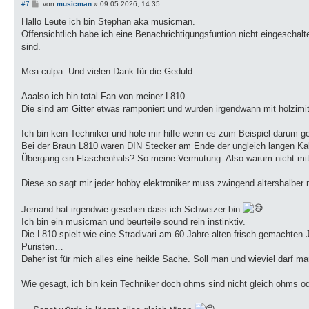
B
#7
von
musicman
»
09.05.2026, 14:35
e
i
Hallo Leute ich bin Stephan aka musicman.
t
Offensichtlich habe ich eine Benachrichtigungsfuntion nicht eingeschal
r
a
sind.
g
Mea culpa. Und vielen Dank für die Geduld.
Aaalso ich bin total Fan von meiner L810.
Die sind am Gitter etwas ramponiert und wurden irgendwann mit holzimita
Ich bin kein Techniker und hole mir hilfe wenn es zum Beispiel darum ge
Bei der Braun L810 waren DIN Stecker am Ende der ungleich langen Kab
Übergang ein Flaschenhals? So meine Vermutung. Also warum nicht mit 
Diese so sagt mir jeder hobby elektroniker muss zwingend altershalber
Jemand hat irgendwie gesehen dass ich Schweizer bin
Ich bin ein musicman und beurteile sound rein instinktiv.
Die L810 spielt wie eine Stradivari am 60 Jahre alten frisch gemachten
Puristen…
Daher ist für mich alles eine heikle Sache. Soll man und wieviel darf
Wie gesagt, ich bin kein Techniker doch ohms sind nicht gleich ohms od