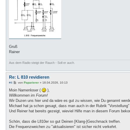
Gruß
Rainer
Aus dem Radio steigt der Rauch - Soll er auch.
Re: L 810 revidieren
B
#4
von
Paparierer
»
18.04.2026, 10:13
e
i
Moin Namenloser (
),
t
Willkommen im Forum!
r
a
Wir Duzen uns hier und da wäre es gut zu wissen, wie Du genannt werde
g
Michael hat ja schon gesagt, dass man auch in der Rubrik "Vorstellung"
Und Reiner hat bereits gezeigt, wieviel Hilfe man in diesem Forum be
Schön, dass die L810er so gut Deinen [Klang-]Geschmack treffen.
Die Frequenzweichen zu "aktualisieren" ist sicher nicht verkehrt.