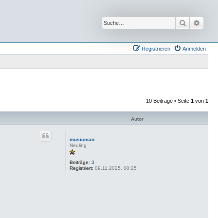
Suche
Erwei
Registrieren
Anmelden
10 Beiträge • Seite
1
von
1
Autor
musicman
Neuling
Beiträge:
3
Registriert:
09.11.2025, 00:25