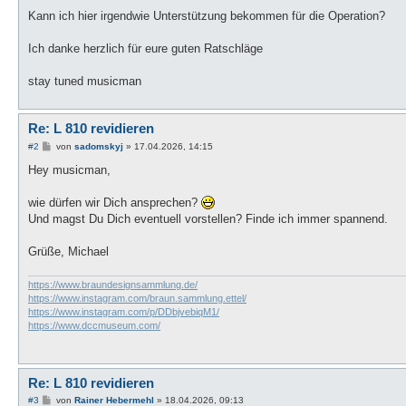
Kann ich hier irgendwie Unterstützung bekommen für die Operation?
Ich danke herzlich für eure guten Ratschläge
stay tuned musicman
Re: L 810 revidieren
B
#2
von
sadomskyj
»
17.04.2026, 14:15
e
i
Hey musicman,
t
r
a
wie dürfen wir Dich ansprechen?
g
Und magst Du Dich eventuell vorstellen? Finde ich immer spannend.
Grüße, Michael
https://www.braundesignsammlung.de/
https://www.instagram.com/braun.sammlung.ettel/
https://www.instagram.com/p/DDbjvebiqM1/
https://www.dccmuseum.com/
Re: L 810 revidieren
B
#3
von
Rainer Hebermehl
»
18.04.2026, 09:13