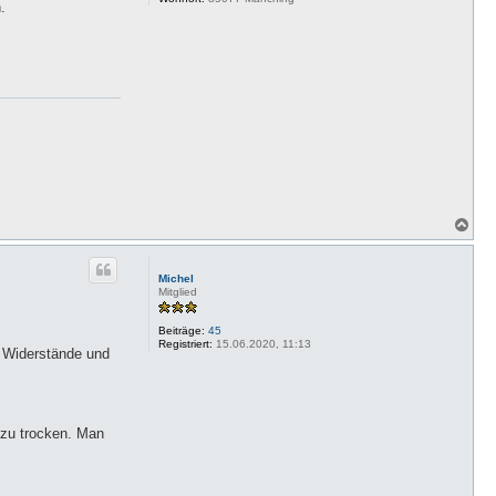
.
N
a
c
h
Michel
o
Mitglied
b
e
Beiträge:
45
n
Registriert:
15.06.2020, 11:13
. Widerstände und
 zu trocken. Man