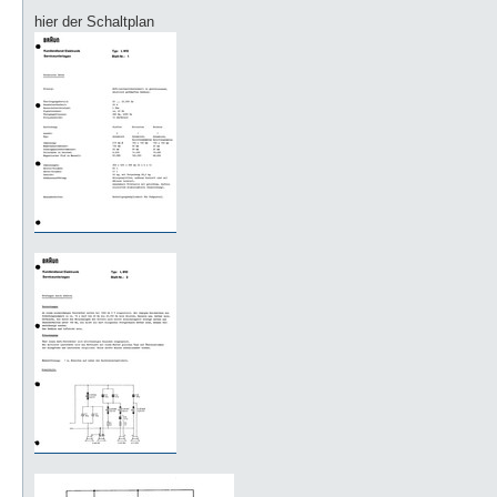
e
i
hier der Schaltplan
t
r
a
g