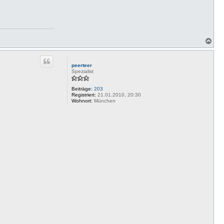
N
a
c
h
peerteer
o
Spezialist
b
e
Beiträge:
203
n
Registriert:
21.01.2010, 20:30
Wohnort:
München