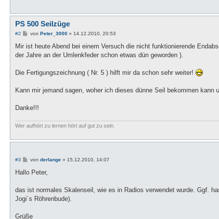
PS 500 Seilzüge
B
#2
von
Peter_3000
»
14.12.2010, 20:53
e
i
Mir ist heute Abend bei einem Versuch die nicht funktionierende Enda
t
der Jahre an der Umlenkfeder schon etwas dün geworden ).
r
a
g
Die Fertigungszeichnung ( Nr. 5 ) hilft mir da schon sehr weiter!
Kann mir jemand sagen, woher ich dieses dünne Seil bekommen kann u
Danke!!!
Wer aufhört zu lernen hört auf gut zu sein.
B
#3
von
derlange
»
15.12.2010, 14:07
e
i
Hallo Peter,
t
r
a
das ist normales Skalenseil, wie es in Radios verwendet wurde. Ggf. ha
g
Jogi´s Röhrenbude).
Grüße