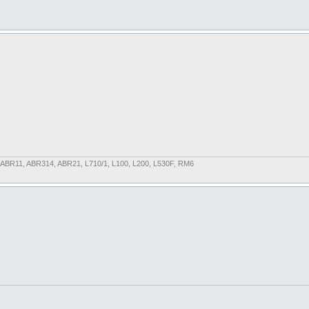
, ABR11, ABR314, ABR21, L710/1, L100, L200, L530F, RM6