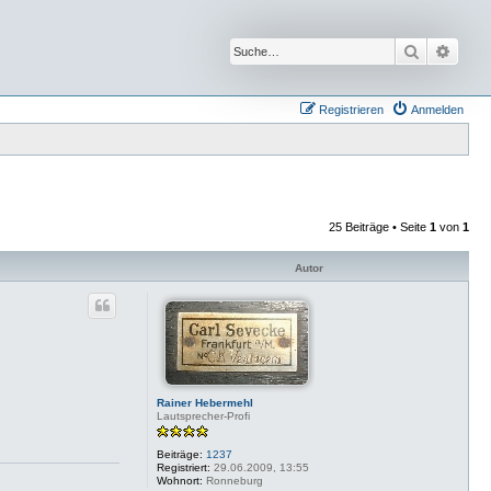
Suche
Erwei
Registrieren
Anmelden
25 Beiträge • Seite
1
von
1
Autor
Rainer Hebermehl
Lautsprecher-Profi
Beiträge:
1237
Registriert:
29.06.2009, 13:55
Wohnort:
Ronneburg