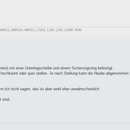
, ABR11, ABR314, ABR21, L710/1, L100, L200, L530F, RM6
ten) mit einer Unterlegscheibe und einem Sicherungsring befestigt.
hochkannt oder quer stellen. Je nach Stellung kann die Haube abgenommen 
nn ich nicht sagen, das ist aber wohl eher unwahrscheinlich.
 sind.