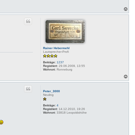
N
a
c
h
o
b
e
n
Rainer Hebermehl
Lautsprecher-Profi
Beiträge:
1237
Registriert:
29.06.2009, 13:55
Wohnort:
Ronneburg
N
a
c
h
Peter_3000
o
Neuling
b
e
Beiträge:
4
n
Registriert:
14.12.2010, 19:26
Wohnort:
33818 Leopoldshöhe