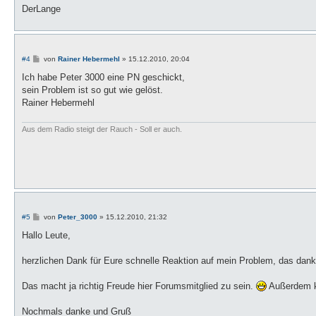
DerLange
B
#4
von
Rainer Hebermehl
»
15.12.2010, 20:04
e
i
Ich habe Peter 3000 eine PN geschickt,
t
sein Problem ist so gut wie gelöst.
r
a
Rainer Hebermehl
g
Aus dem Radio steigt der Rauch - Soll er auch.
B
#5
von
Peter_3000
»
15.12.2010, 21:32
e
i
Hallo Leute,
t
r
a
herzlichen Dank für Eure schnelle Reaktion auf mein Problem, das dank 
g
Das macht ja richtig Freude hier Forumsmitglied zu sein.
Außerdem k
Nochmals danke und Gruß