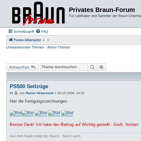
Privates Braun-Forum
Für Liebhaber und Sammler der Braun-Unterhal
Schnellzugriff
FAQ
Foren-Übersicht
Unbeantwortete Themen
Aktive Themen
Suche
Erweiterte Suche
Antworten
PS500 Seilzüge
B
#1
von
Rainer Hebermehl
»
26.10.2009, 14:52
e
i
Hier die Fertigungszeichnungen
t
r
a
g
Besten Dank! Ich habe den Beitrag auf Wichtig gestellt - Gruß, Norbert
Aus dem Radio steigt der Rauch - Soll er auch.