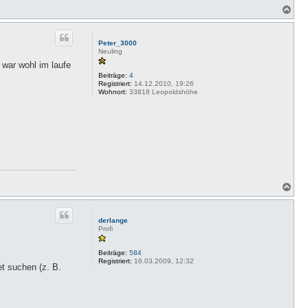
N
a
c
h
Peter_3000
o
Neuling
b
 war wohl im laufe
e
Beiträge:
4
n
Registriert:
14.12.2010, 19:26
Wohnort:
33818 Leopoldshöhe
N
a
c
h
derlange
o
Profi
b
e
Beiträge:
584
n
Registriert:
16.03.2009, 12:32
et suchen (z. B.