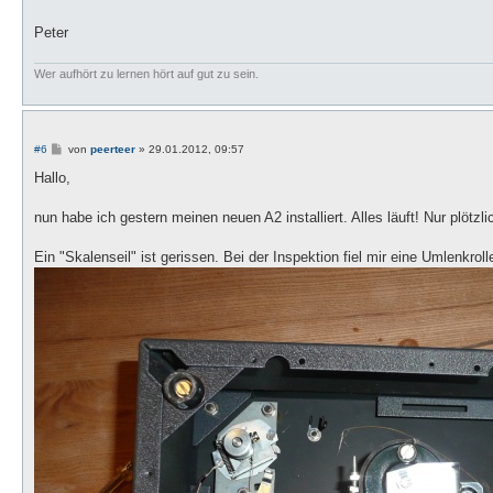
Peter
Wer aufhört zu lernen hört auf gut zu sein.
B
#6
von
peerteer
»
29.01.2012, 09:57
e
i
Hallo,
t
r
a
nun habe ich gestern meinen neuen A2 installiert. Alles läuft! Nur plötzl
g
Ein "Skalenseil" ist gerissen. Bei der Inspektion fiel mir eine Umlenkroll