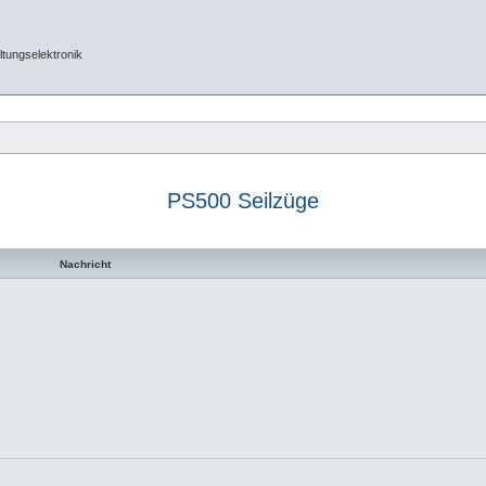
tungselektronik
PS500 Seilzüge
Nachricht