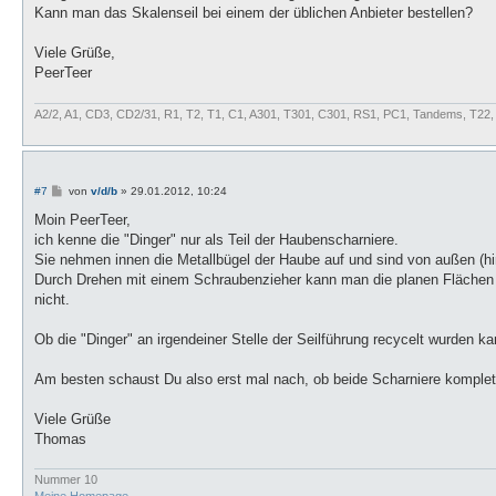
Kann man das Skalenseil bei einem der üblichen Anbieter bestellen?
Viele Grüße,
PeerTeer
A2/2, A1, CD3, CD2/31, R1, T2, T1, C1, A301, T301, C301, RS1, PC1, Tandems, T22
B
#7
von
v/d/b
»
29.01.2012, 10:24
e
i
Moin PeerTeer,
t
ich kenne die "Dinger" nur als Teil der Haubenscharniere.
r
a
Sie nehmen innen die Metallbügel der Haube auf und sind von außen (hin
g
Durch Drehen mit einem Schraubenzieher kann man die planen Flächen 
nicht.
Ob die "Dinger" an irgendeiner Stelle der Seilführung recycelt wurden ka
Am besten schaust Du also erst mal nach, ob beide Scharniere komplett
Viele Grüße
Thomas
Nummer 10