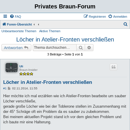
Privates Braun-Forum
FAQ
Registrieren
Anmelden
S
Foren-Übersicht
Unbeantwortete Themen
Aktive Themen
u
Löcher in Atelier-Fronten verschließen
c
h
Suche
Erweiterte Suche
Antworten
e
3 Beiträge • Seite
1
von
1
Uli
Braun-Insider
Löcher in Atelier-Fronten verschließen
B
#1
02.11.2014, 11:55
e
i
Hier möchte ich mal erzählen wie ich Atelier-Fronten bearbeite um sauber
t
Löcher verschließe,
r
a
gerade große Löcher wie bei der Toblerone stellen im Zusammenhang mit
g
der 45° Schräge oft ein Problem da es sauber zu zubekommen.
Bei meinem aktuellen Projekt stand ich vor dem gleichen Problem und
ich baute mir eine Halterung.