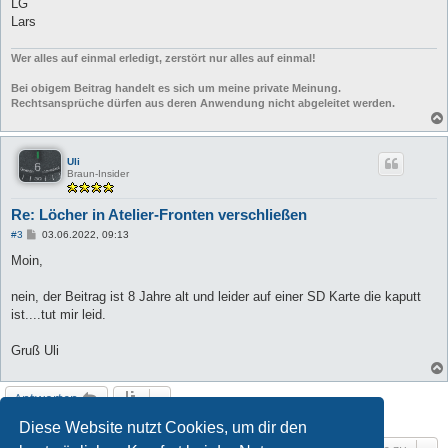
a
LG
g
Lars
Wer alles auf einmal erledigt, zerstört nur alles auf einmal!
Bei obigem Beitrag handelt es sich um meine private Meinung.
Rechtsansprüche dürfen aus deren Anwendung nicht abgeleitet werden.
Uli
Braun-Insider
Re: Löcher in Atelier-Fronten verschließen
B
#3
03.06.2022, 09:13
e
i
Moin,
t
r
a
nein, der Beitrag ist 8 Jahre alt und leider auf einer SD Karte die kaputt
g
ist....tut mir leid.
Gruß Uli
Antworten
3 Beiträge • Seite
1
von
1
Diese Website nutzt Cookies, um dir den