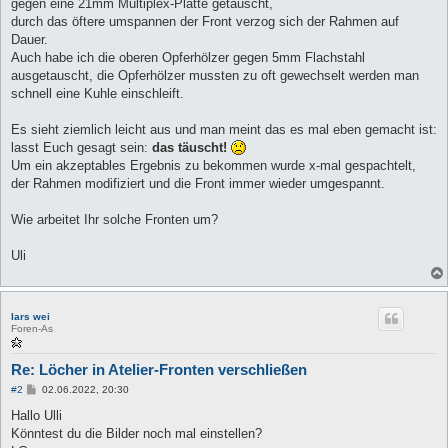
gegen eine 21mm Multiplex-Platte getauscht,
durch das öftere umspannen der Front verzog sich der Rahmen auf
Dauer.
Auch habe ich die oberen Opferhölzer gegen 5mm Flachstahl
ausgetauscht, die Opferhölzer mussten zu oft gewechselt werden man
schnell eine Kuhle einschleift.
Es sieht ziemlich leicht aus und man meint das es mal eben gemacht ist:
lasst Euch gesagt sein:
das täuscht!
Um ein akzeptables Ergebnis zu bekommen wurde x-mal gespachtelt,
der Rahmen modifiziert und die Front immer wieder umgespannt.
Wie arbeitet Ihr solche Fronten um?
Uli
lars wei
Foren-As
Re: Löcher in Atelier-Fronten verschließen
B
#2
02.06.2022, 20:30
e
i
Hallo Ulli
t
Könntest du die Bilder noch mal einstellen?
r