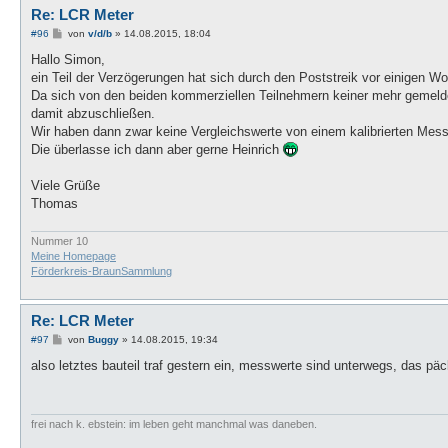
Re: LCR Meter
B
#96
von
v/d/b
»
14.08.2015, 18:04
e
i
Hallo Simon,
t
ein Teil der Verzögerungen hat sich durch den Poststreik vor einigen Wo
r
a
Da sich von den beiden kommerziellen Teilnehmern keiner mehr gemeldet
g
damit abzuschließen.
Wir haben dann zwar keine Vergleichswerte von einem kalibrierten Messge
Die überlasse ich dann aber gerne Heinrich
Viele Grüße
Thomas
Nummer 10
Meine Homepage
Förderkreis-BraunSammlung
Re: LCR Meter
B
#97
von
Buggy
»
14.08.2015, 19:34
e
i
also letztes bauteil traf gestern ein, messwerte sind unterwegs, das pä
t
r
a
g
frei nach k. ebstein: im leben geht manchmal was daneben.