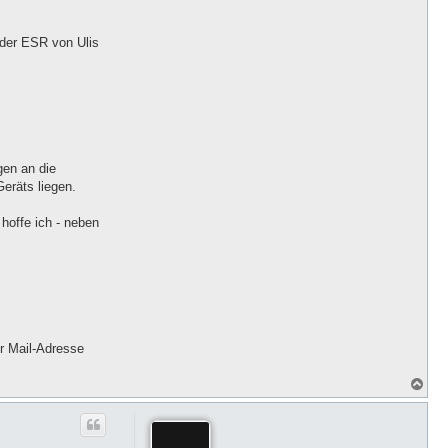
 der ESR von Ulis
gen an die
eräts liegen.
 hoffe ich - neben
r Mail-Adresse
N
a
c
h
o