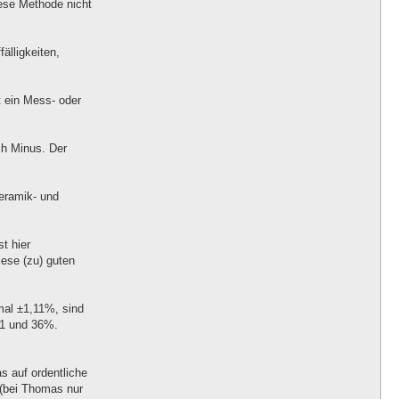
iese Methode nicht
lligkeiten,
t ein Mess- oder
ch Minus. Der
Keramik- und
st hier
iese (zu) guten
mal ±1,11%, sind
11 und 36%.
s auf ordentliche
 (bei Thomas nur