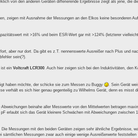
ich von den anderen Geräten differierende Ergebnisse zeigt als jene, die d
den, zeigen mit Ausnahme der Messungen an den Elkos keine besonderen Auffä
apazitätswert mit >16% und beim ESR-Wert gar mit >124% (letzterer vielleich
ort, aber nur dort. Da gibt es z.T. nennenswerte Ausreißer nach Plus und na
fehler sein(?).
ist ein
Voltcraft LCR300
. Auch hier zeigen sich bei den Induktivitäten, den 
inigt haben möchte, der schicke sie zum Messen zu Buggy
. Sein Gerät wei
se verhält es sich hier genau gegenteilig zu Wilhelms Gerät, denn es misst d
e Abweichungen beinahe aller Messwerte von den Mittelwerten betragen maxi
10 pF erlaubt sich das Gerät kleinere Schwächen mit Abweichungen zwischen 
 Die Messungen mit den beiden Geräten zeigen sehr ähnliche Ergebnisse, wa
bei sämtlichen Messungen zwar auch einige wenige Ausreißerwerte feststellen