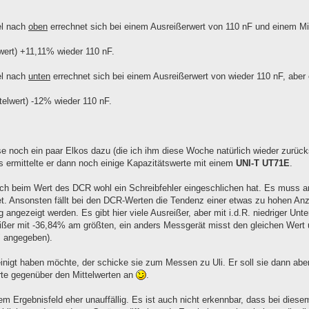
el nach
oben
errechnet sich bei einem Ausreißerwert von 110 nF und einem Mi
wert) +11,11% wieder 110 nF.
el nach
unten
errechnet sich bei einem Ausreißerwert von wieder 110 nF, aber 
elwert) -12% wieder 110 nF.
se noch ein paar Elkos dazu (die ich ihm diese Woche natürlich wieder zurüc
 ermittelte er dann noch einige Kapazitätswerte mit einem
UNI-T UT71E
.
ss sich beim Wert des DCR wohl ein Schreibfehler eingeschlichen hat. Es muss 
t. Ansonsten fällt bei den DCR-Werten die Tendenz einer etwas zu hohen Anz
angezeigt werden. Es gibt hier viele Ausreißer, aber mit i.d.R. niedriger Unte
usreißer mit -36,84% am größten, ein anders Messgerät misst den gleichen Wer
±" angegeben).
inigt haben möchte, der schicke sie zum Messen zu Uli. Er soll sie dann ab
te gegenüber den Mittelwerten an
.
Ergebnisfeld eher unauffällig. Es ist auch nicht erkennbar, dass bei diese