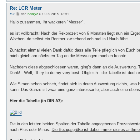
Re: LCR Meter
B
#98
von
henry2
»
18.09.2015, 13:51
e
i
Hallo zusammen, Ihr wackeren "Messer",
t
r
a
es ist vollbracht! Nach der Rekordzeit von 6 Monaten liegt nun ein Erg
g
Wochen, da selbst ein Rentner zwischendurch mal in Urlaub fährt.
Zunächst einmal vielen Dank dafür, dass alle Teile pfleglich von Euch 
mich gleich am nächsten Tag an die Messungen machen konnte.
Nachdem diese abgeschlossen waren, ging’s dann an die Auswertung. Tho
Dank! - Well, I'll try to do my very best. Obgleich - die Tabelle ist doch 
Wie Simon schon schrieb, findet sich in deren Auswertung nichts, was 
kann. Das Ganze ist zwar eine ganz interessante, aber auch eine ebenso
Hier die Tabelle (in DIN A3):
Die in den letzten beiden Spalten der Tabelle angegebenen Prozentwert
nach Plus oder Minus.
Die Bezugsgröße ist dabei immer dieses arithmet