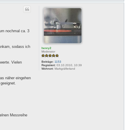
a
c
h
o
b
e
n
n um nochmal ca. 3
 ankam, sodass ich
henry2
Moderator
Beiträge:
1153
werte. Vielen
Registriert:
03.10.2010, 10:39
Wohnort:
Markgräflerland
was näher eingehen
 geeignet.
zelnen Messreihe