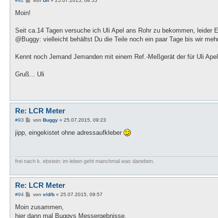
#92
von
Uli
»
25.07.2015, 08:55
e
i
Moin!
t
r
a
Seit ca.14 Tagen versuche ich Uli Apel ans Rohr zu bekommen, leider Er
g
@Buggy: vielleicht behältst Du die Teile noch ein paar Tage bis wir meh
Kennt noch Jemand Jemanden mit einem Ref.-Meßgerät der für Uli Apel e
Gruß... Uli
Re: LCR Meter
B
#93
von
Buggy
»
25.07.2015, 09:23
e
i
jipp, eingekistet ohne adressaufkleber
t
r
a
g
frei nach k. ebstein: im leben geht manchmal was daneben.
Re: LCR Meter
B
#94
von
v/d/b
»
25.07.2015, 09:57
e
i
Moin zusammen,
t
hier dann mal Buggys Messergebnisse.
r