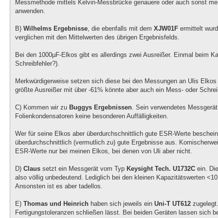
Messmethode mittels Kelvin-Messbrücke genauere oder auch sonst merkl
anwenden.
B)
Wilhelms Ergebnisse
, die ebenfalls mit dem
XJW01F
ermittelt wur
verglichen mit den Mittelwerten des übrigen Ergebnisfelds.
Bei den 1000µF-Elkos gibt es allerdings zwei Ausreißer. Einmal beim K
Schreibfehler?).
Merkwürdigerweise setzen sich diese bei den Messungen an Ulis Elkos f
größte Ausreißer mit über -61% könnte aber auch ein Mess- oder Schreib
C) Kommen wir zu
Buggys Ergebnissen
. Sein verwendetes Messgerät 
Folienkondensatoren keine besonderen Auffälligkeiten.
Wer für seine Elkos aber überdurchschnittlich gute ESR-Werte besche
überdurchschnittlich (vermutlich zu) gute Ergebnisse aus. Komischerwei
ESR-Werte nur bei meinen Elkos, bei denen von Uli aber nicht.
D)
Claus
setzt ein Messgerät vom Typ
Keysight Tech. U1732C
ein. Di
also völlig unbedeutend. Lediglich bei den kleinen Kapazitätswerten <
Ansonsten ist es aber tadellos.
E)
Thomas und Heinrich
haben sich jeweils ein
Uni-T UT612
zugelegt.
Fertigungstoleranzen schließen lässt. Bei beiden Geräten lassen sich 