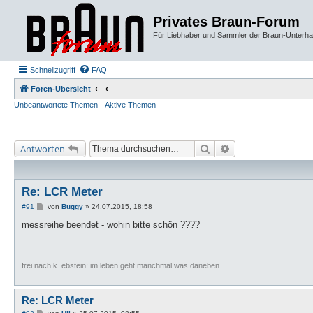
Privates Braun-Forum
Für Liebhaber und Sammler der Braun-Unterhal
Schnellzugriff
FAQ
Foren-Übersicht
Unbeantwortete Themen
Aktive Themen
Suche
Erweiterte Suche
Antworten
Re: LCR Meter
B
#91
von
Buggy
»
24.07.2015, 18:58
e
i
messreihe beendet - wohin bitte schön ????
t
r
a
g
frei nach k. ebstein: im leben geht manchmal was daneben.
Re: LCR Meter
B