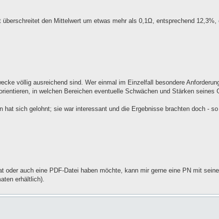
t überschreitet den Mittelwert um etwas mehr als 0,1Ω, entsprechend 12,3%,
ecke völlig ausreichend sind. Wer einmal im Einzelfall besondere Anforderun
n orientieren, in welchen Bereichen eventuelle Schwächen und Stärken seines G
n hat sich gelohnt; sie war interessant und die Ergebnisse brachten doch - so
mat oder auch eine PDF-Datei haben möchte, kann mir gerne eine PN mit seine
ten erhältlich).