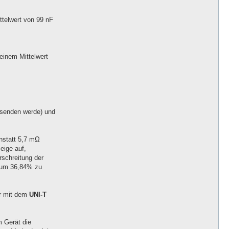
ttelwert von 99 nF
einem Mittelwert
ksenden werde) und
anstatt 5,7 mΩ
eige auf,
rschreitung der
t um 36,84% zu
er mit dem
UNI-T
m Gerät die