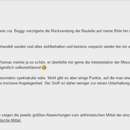
ebnis vor. Buggy verzögerte die Rücksendung der Bauteile auf meine Bitte hi
behandelt wurden und alles wohlbehalten und bestens verpackt wieder bei mir
mas meinte ja so schön, er überließe mir gerne die Interpretation der Mess
eigentlich selbsterklärend
.
besonders spektakulär wäre. Wohl gibt es aber einige Punkte, auf die man et
 trockene Angelegenheit. Der Stoff ist daher weniger zur reinen Unterhaltung
e zeigen die jeweils größten Abweichungen vom arithmetischen Mittel der ein
ische Mittel.