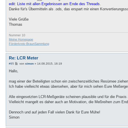
a
edit: Liste mit allen Ergebnissen am Ende des Threads.
g
Danke für's Übermitteln als .ods, das erspart mir einen Konvertierung
Viele Grüße
Thomas
Nummer 10
Meine Homepage
Förderkreis-BraunSammlung
Re: LCR Meter
B
#95
von
simon
»
14.08.2015, 16:19
e
i
Hallo,
t
r
a
mag einer der Beteiligten schon ein zwischenzeitliches Resümee ziehe
g
Ich habe vielleicht etwas übersehen, aber für mich sehen Eure Meßerge
Alle eingesetzten LCR-Meßgeräte scheinen plausible und für die Praxis 
Vielleicht mangelt es daher auch an Motivation, die Meßreihen zum End
Dennoch und auf jeden Fall vielen Dank für Eure Mühe!
Simon