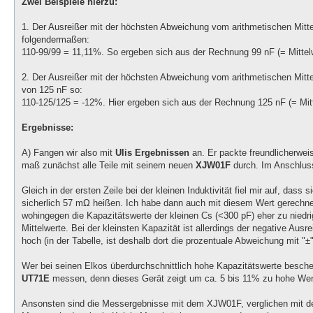
Zwei Beispiele hierzu:
1. Der Ausreißer mit der höchsten Abweichung vom arithmetischen Mitt
folgendermaßen:
110-99/99 = 11,11%. So ergeben sich aus der Rechnung 99 nF (= Mittel
2. Der Ausreißer mit der höchsten Abweichung vom arithmetischen Mitt
von 125 nF so:
110-125/125 = -12%. Hier ergeben sich aus der Rechnung 125 nF (= Mitt
Ergebnisse:
A) Fangen wir also mit
Ulis Ergebnissen
an. Er packte freundlicherwei
maß zunächst alle Teile mit seinem neuen
XJW01F
durch. Im Anschluss
Gleich in der ersten Zeile bei der kleinen Induktivität fiel mir auf, da
sicherlich 57 mΩ heißen. Ich habe dann auch mit diesem Wert gerechne
wohingegen die Kapazitätswerte der kleinen Cs (<300 pF) eher zu niedrig 
Mittelwerte. Bei der kleinsten Kapazität ist allerdings der negative A
hoch (in der Tabelle, ist deshalb dort die prozentuale Abweichung mit "
Wer bei seinen Elkos überdurchschnittlich hohe Kapazitätswerte besche
UT71E
messen, denn dieses Gerät zeigt um ca. 5 bis 11% zu hohe Wer
Ansonsten sind die Messergebnisse mit dem XJW01F, verglichen mit dem 