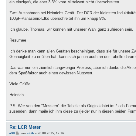
ein einziger), die aber 3,3% vom Mittelwert nicht überschreiten.
Zwei Ausnahmen bei Heinrichs Gerät: Der DCR der kleinsten Induktivitä
100µF-Panasonic-Elko überschreitet ihn um knapp 9%.
Ich glaube, Thomas, wir können mit unserer Wahl ganz zufrieden sein.
Resümee
Ich denke man kann allen Geräten bescheinigen, dass sie für unsere Zw
Genauigkeit zu erfüllen hat, kann sich ja nun auch an der Tabelle dara
Das war nun ein ziemlich langwieriger Prozess, aber ich denke die Aktio
dem Spaßfaktor auch einen gewissen Nutzwert.
Viele Grüße
Heinrich
P.S. Wer von den "Messern" die Tabelle als Originaldatei im *.ods-For
zusenden, dann maile ich ihm diese zu (leider nur in diesen beiden Forma
Re: LCR Meter
B
#99
von
v/d/b
»
20.09.2015, 12:16