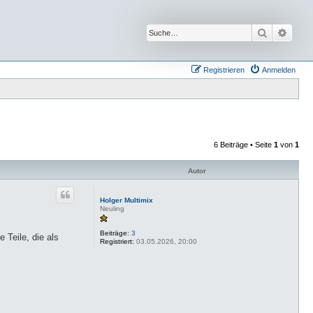
Suche
Erwei
Registrieren
Anmelden
6 Beiträge • Seite
1
von
1
Autor
Holger Multimix
Neuling
Beiträge:
3
 Teile, die als
Registriert:
03.05.2026, 20:00