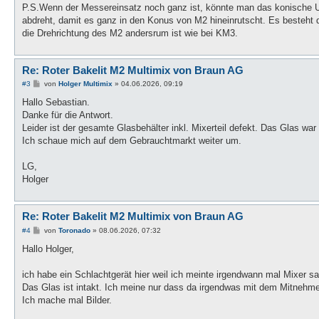
P.S.Wenn der Messereinsatz noch ganz ist, könnte man das konische 
abdreht, damit es ganz in den Konus von M2 hineinrutscht. Es besteht 
die Drehrichtung des M2 andersrum ist wie bei KM3.
Re: Roter Bakelit M2 Multimix von Braun AG
B
#3
von
Holger Multimix
»
04.06.2026, 09:19
e
i
Hallo Sebastian.
t
Danke für die Antwort.
r
a
Leider ist der gesamte Glasbehälter inkl. Mixerteil defekt. Das Glas war 
g
Ich schaue mich auf dem Gebrauchtmarkt weiter um.
LG,
Holger
Re: Roter Bakelit M2 Multimix von Braun AG
B
#4
von
Toronado
»
08.06.2026, 07:32
e
i
Hallo Holger,
t
r
a
ich habe ein Schlachtgerät hier weil ich meinte irgendwann mal Mixer
g
Das Glas ist intakt. Ich meine nur dass da irgendwas mit dem Mitnehme
Ich mache mal Bilder.