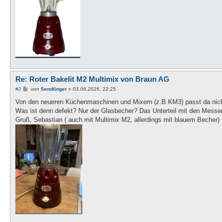
Re: Roter Bakelit M2 Multimix von Braun AG
B
#2
von
Sendlinger
»
03.06.2026, 22:25
e
i
Von den neueren Küchenmaschinen und Mixern (z.B.KM3) passt da nichts
t
Was ist denn defekt? Nur der Glasbecher? Das Unterteil mit den Messer
r
a
Gruß, Sebastian ( auch mit Multimix M2, allerdings mit blauem Becher)
g