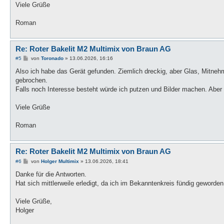
Viele Grüße
Roman
Re: Roter Bakelit M2 Multimix von Braun AG
B
#5
von
Toronado
»
13.06.2026, 16:16
e
i
Also ich habe das Gerät gefunden. Ziemlich dreckig, aber Glas, Mitnehm
t
gebrochen.
r
a
Falls noch Interesse besteht würde ich putzen und Bilder machen. Aber d
g
Viele Grüße
Roman
Re: Roter Bakelit M2 Multimix von Braun AG
B
#6
von
Holger Multimix
»
13.06.2026, 18:41
e
i
Danke für die Antworten.
t
Hat sich mittlerweile erledigt, da ich im Bekanntenkreis fündig geworden
r
a
g
Viele Grüße,
Holger