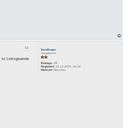
N
a
c
h
Sendlinger
o
Jungspund
b
 ist Linksgewinde.
e
Beiträge:
16
n
Registriert:
20.12.2024, 10:34
Wohnort:
München