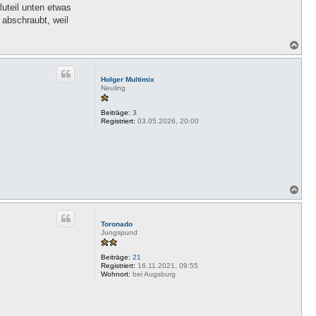
uteil unten etwas
 abschraubt, weil
N
a
c
h
Holger Multimix
o
Neuling
b
e
Beiträge:
3
n
Registriert:
03.05.2026, 20:00
N
a
c
h
Toronado
o
Jungspund
b
e
Beiträge:
21
n
Registriert:
16.11.2021, 09:55
Wohnort:
bei Augsburg