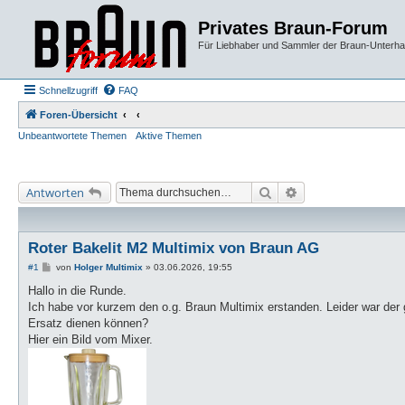
Privates Braun-Forum
Für Liebhaber und Sammler der Braun-Unterhal
Schnellzugriff
FAQ
Foren-Übersicht
Unbeantwortete Themen
Aktive Themen
Suche
Erweiterte Suche
Antworten
Roter Bakelit M2 Multimix von Braun AG
B
#1
von
Holger Multimix
»
03.06.2026, 19:55
e
i
Hallo in die Runde.
t
Ich habe vor kurzem den o.g. Braun Multimix erstanden. Leider war der g
r
a
Ersatz dienen können?
g
Hier ein Bild vom Mixer.