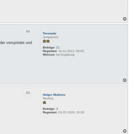
N
a
c
h
Toronado
o
Jungspund
b
ider versprödet und
e
Beiträge:
21
n
Registriert:
16.11.2021, 09:55
Wohnort:
bei Augsburg
N
a
c
h
Holger Multimix
o
Neuling
b
e
Beiträge:
3
n
Registriert:
03.05.2026, 20:00
N