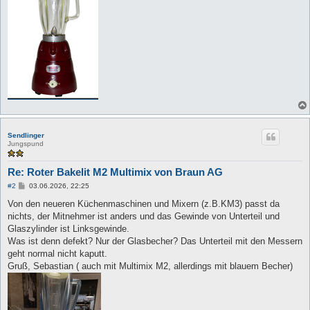
Sendlinger
Jungspund
Re: Roter Bakelit M2 Multimix von Braun AG
B
#2
03.06.2026, 22:25
e
i
Von den neueren Küchenmaschinen und Mixern (z.B.KM3) passt da
t
nichts, der Mitnehmer ist anders und das Gewinde von Unterteil und
r
a
Glaszylinder ist Linksgewinde.
g
Was ist denn defekt? Nur der Glasbecher? Das Unterteil mit den Messern
geht normal nicht kaputt.
Gruß, Sebastian ( auch mit Multimix M2, allerdings mit blauem Becher)