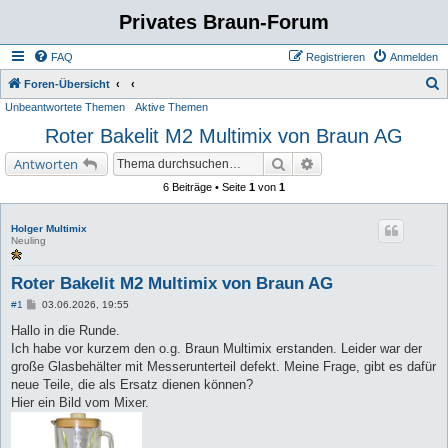
Privates Braun-Forum
FAQ
Registrieren
Anmelden
S
Foren-Übersicht
Unbeantwortete Themen
Aktive Themen
u
Roter Bakelit M2 Multimix von Braun AG
c
h
Suche
Erweiterte Suche
Antworten
e
6 Beiträge • Seite
1
von
1
Holger Multimix
Neuling
Roter Bakelit M2 Multimix von Braun AG
B
#1
03.06.2026, 19:55
e
i
Hallo in die Runde.
t
Ich habe vor kurzem den o.g. Braun Multimix erstanden. Leider war der
r
a
große Glasbehälter mit Messerunterteil defekt. Meine Frage, gibt es dafür
g
neue Teile, die als Ersatz dienen können?
Hier ein Bild vom Mixer.