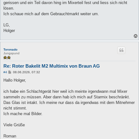
gerissen und ein Teil davon hing im Mixerteil fest und liess sich nicht
lösen.
Ich schaue mich auf dem Gebrauchtmarkt weiter um.
LG,
Holger
Toronado
Jungspund
Re: Roter Bakelit M2 Multimix von Braun AG
B
#4
08.06.2026, 07:32
e
i
Hallo Holger,
t
r
a
ich habe ein Schlachtgerät hier weil ich meinte irgendwann mal Mixer
g
sammeln zu müssen. Aber dann hab ich mich auf Starmix beschränkt.
Das Glas ist intakt. Ich meine nur dass da irgendwas mit dem Mitnehmer
nicht stimmt.
Ich mache mal Bilder.
Viele Grüße
Roman