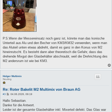
P.S.Wenn der Messereinsatz noch ganz ist, könnte man das konische
Unterteil aus Alu und den Becher von KM3/KM32 verwenden, wenn man
das Aluteil unten etwas abdreht, damit es ganz in den Konus von M2
hineinrutscht. Es besteht dann aber theoretisch die Gefahr, dass das
drehende Mixgut den Glasbehälter abschraubt, weil die Drehrichtung des
M2 andersrum ist wie bei KM3.
Holger Multimix
Neuling
Re: Roter Bakelit M2 Multimix von Braun AG
B
#3
04.06.2026, 09:19
e
i
Hallo Sebastian.
t
Danke für die Antwort.
r
a
Leider ist der gesamte Glasbehälter inkl. Mixerteil defekt. Das Glas war
g