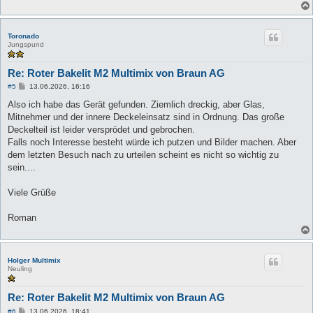
Toronado
Jungspund
Re: Roter Bakelit M2 Multimix von Braun AG
B
#5
13.06.2026, 16:16
e
i
Also ich habe das Gerät gefunden. Ziemlich dreckig, aber Glas,
t
Mitnehmer und der innere Deckeleinsatz sind in Ordnung. Das große
r
a
Deckelteil ist leider versprödet und gebrochen.
g
Falls noch Interesse besteht würde ich putzen und Bilder machen. Aber
dem letzten Besuch nach zu urteilen scheint es nicht so wichtig zu
sein....
Viele Grüße
Roman
Holger Multimix
Neuling
Re: Roter Bakelit M2 Multimix von Braun AG
B
#6
13.06.2026, 18:41