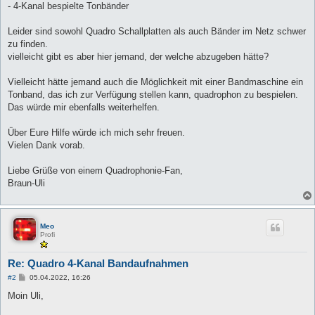
- 4-Kanal bespielte Tonbänder
Leider sind sowohl Quadro Schallplatten als auch Bänder im Netz schwer
zu finden.
vielleicht gibt es aber hier jemand, der welche abzugeben hätte?
Vielleicht hätte jemand auch die Möglichkeit mit einer Bandmaschine ein
Tonband, das ich zur Verfügung stellen kann, quadrophon zu bespielen.
Das würde mir ebenfalls weiterhelfen.
Über Eure Hilfe würde ich mich sehr freuen.
Vielen Dank vorab.
Liebe Grüße von einem Quadrophonie-Fan,
Braun-Uli
Meo
Profi
Re: Quadro 4-Kanal Bandaufnahmen
B
#2
05.04.2022, 16:26
e
i
Moin Uli,
t
r