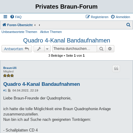
Privates Braun-Forum
FAQ
Registrieren
Anmelden
S
Foren-Übersicht
Unbeantwortete Themen
Aktive Themen
u
Quadro 4-Kanal Bandaufnahmen
c
h
Suche
Erweiterte 
Antworten
e
3 Beiträge • Seite
1
von
1
Braun-Uli
Mitglied
Quadro 4-Kanal Bandaufnahmen
B
#1
04.04.2022, 22:19
e
i
Liebe Braun-Freunde der Quadrophonie,
t
r
a
ich hatte die tolle Möglichkeit eine Braun Quadrophonie Anlage
g
zusammenzustellen.
Nun bin ich auf Suche nach geeigneten Tonträgern:
- Schallplatten CD 4