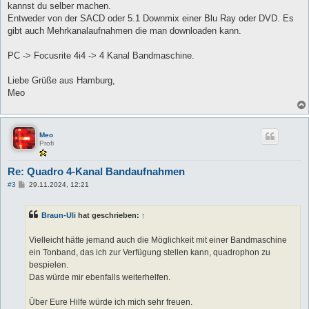
a
kannst du selber machen.
g
Entweder von der SACD oder 5.1 Downmix einer Blu Ray oder DVD. Es
gibt auch Mehrkanalaufnahmen die man downloaden kann.
PC -> Focusrite 4i4 -> 4 Kanal Bandmaschine.
Liebe Grüße aus Hamburg,
Meo
Meo
Profi
Re: Quadro 4-Kanal Bandaufnahmen
B
#3
29.11.2024, 12:21
e
i
t
Braun-Uli
hat geschrieben:
↑
r
a
g
Vielleicht hätte jemand auch die Möglichkeit mit einer Bandmaschine
ein Tonband, das ich zur Verfügung stellen kann, quadrophon zu
bespielen.
Das würde mir ebenfalls weiterhelfen.
Über Eure Hilfe würde ich mich sehr freuen.