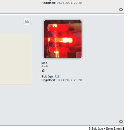
Registriert:
26.04.2021, 20:20
N
a
c
h
o
b
e
n
Meo
Profi
Beiträge:
411
Registriert:
26.04.2021, 20:20
N
a
3 Beiträge • Seite
1
von
1
c