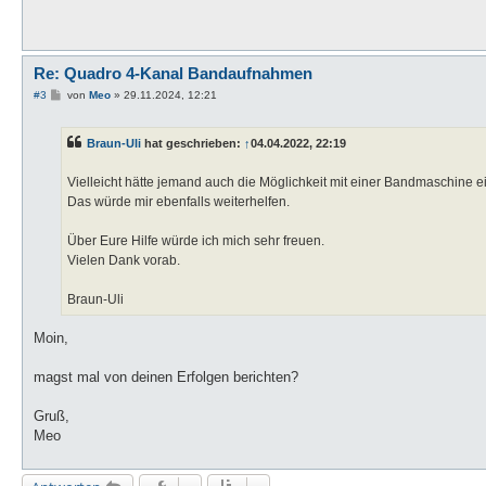
Re: Quadro 4-Kanal Bandaufnahmen
B
#3
von
Meo
»
29.11.2024, 12:21
e
i
t
Braun-Uli
hat geschrieben:
↑
04.04.2022, 22:19
r
a
g
Vielleicht hätte jemand auch die Möglichkeit mit einer Bandmaschine e
Das würde mir ebenfalls weiterhelfen.
Über Eure Hilfe würde ich mich sehr freuen.
Vielen Dank vorab.
Braun-Uli
Moin,
magst mal von deinen Erfolgen berichten?
Gruß,
Meo