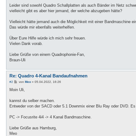
Leider sind sowohl Quadro Schallplatten als auch Bänder im Netz schwe
vielleicht gibt es aber hier jemand, der welche abzugeben hätte?
Vielleicht hätte jemand auch die Möglichkeit mit einer Bandmaschine ei
Das würde mir ebenfalls weiterhelfen.
Über Eure Hilfe würde ich mich sehr freuen.
Vielen Dank vorab.
Liebe Grüße von einem Quadrophonie-Fan,
Braun-Uli
Re: Quadro 4-Kanal Bandaufnahmen
B
#2
von
Meo
»
05.04.2022, 16:26
e
i
Moin Uli,
t
r
a
kannst du selber machen.
g
Entweder von der SACD oder 5.1 Downmix einer Blu Ray oder DVD. Es
PC -> Focusrite 4i4 -> 4 Kanal Bandmaschine.
Liebe Grüße aus Hamburg,
Meo