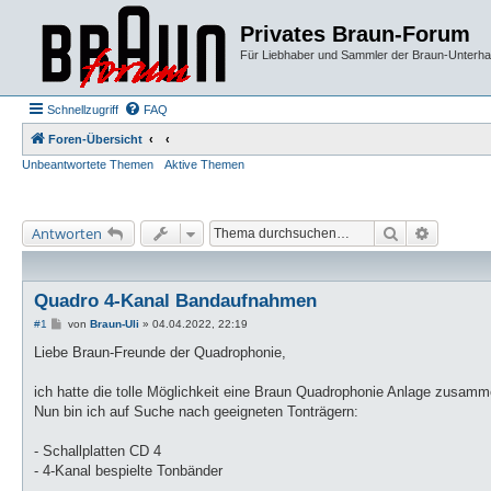
Privates Braun-Forum
Für Liebhaber und Sammler der Braun-Unterhal
Schnellzugriff
FAQ
Foren-Übersicht
Unbeantwortete Themen
Aktive Themen
Suche
Erweiter
Antworten
Quadro 4-Kanal Bandaufnahmen
B
#1
von
Braun-Uli
»
04.04.2022, 22:19
e
i
Liebe Braun-Freunde der Quadrophonie,
t
r
a
ich hatte die tolle Möglichkeit eine Braun Quadrophonie Anlage zusamm
g
Nun bin ich auf Suche nach geeigneten Tonträgern:
- Schallplatten CD 4
- 4-Kanal bespielte Tonbänder