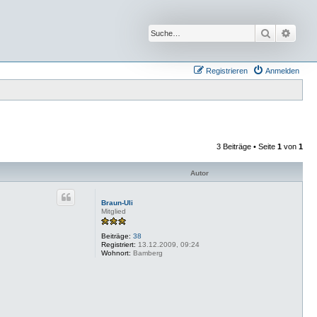
Suche
Erwei
Registrieren
Anmelden
3 Beiträge • Seite
1
von
1
Autor
Braun-Uli
Mitglied
Beiträge:
38
Registriert:
13.12.2009, 09:24
Wohnort:
Bamberg