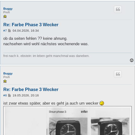
Buggy
Profi
Re: Farbe Phase 3 Wecker
B
#7
04.04.2026, 16:34
e
i
ob da seiten fehlen ?? keine ahnung.
t
nachsehen wird wohl nächstes wochenende was.
r
a
g
frei nach k. ebstein: im leben geht manchmal was daneben.
Buggy
Profi
Re: Farbe Phase 3 Wecker
B
#8
19.05.2026, 20:16
e
i
ist zwar etwas später, aber es geht ja auch um wecker
t
r
a
g