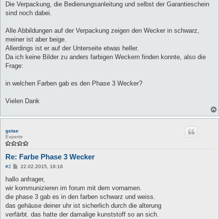
Die Verpackung, die Bedienungsanleitung und selbst der Garantieschein
sind noch dabei.
Alle Abbildungen auf der Verpackung zeigen den Wecker in schwarz,
meiner ist aber beige.
Allerdings ist er auf der Unterseite etwas heller.
Da ich keine Bilder zu anders farbigen Weckern finden konnte, also die
Frage:
in welchen Farben gab es den Phase 3 Wecker?
Vielen Dank
gstae
Experte
Re: Farbe Phase 3 Wecker
B
#2
22.02.2015, 16:16
e
i
hallo anfrager,
t
wir kommunizieren im forum mit dem vornamen.
r
a
die phase 3 gab es in den farben schwarz und weiss.
g
das gehäuse deiner uhr ist sicherlich durch die alterung
verfärbt. das hatte der damalige kunststoff so an sich.