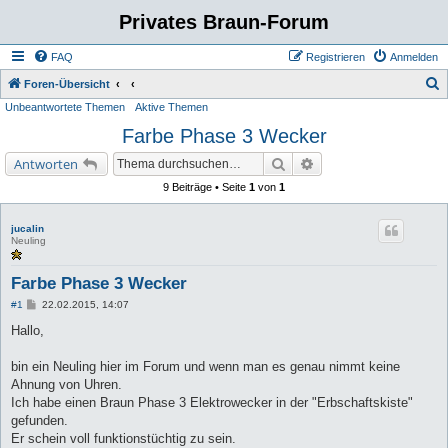
Privates Braun-Forum
FAQ
Registrieren
Anmelden
S
Foren-Übersicht
Unbeantwortete Themen
Aktive Themen
u
Farbe Phase 3 Wecker
c
h
Suche
Erweiterte Suche
Antworten
e
9 Beiträge • Seite
1
von
1
jucalin
Neuling
Farbe Phase 3 Wecker
B
#1
22.02.2015, 14:07
e
i
Hallo,
t
r
a
bin ein Neuling hier im Forum und wenn man es genau nimmt keine
g
Ahnung von Uhren.
Ich habe einen Braun Phase 3 Elektrowecker in der "Erbschaftskiste"
gefunden.
Er schein voll funktionstüchtig zu sein.