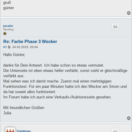
gruß
günter
jucalin
Neuling
Re: Farbe Phase 3 Wecker
B
#3
24.02.2015, 20:04
e
i
Hallo Günter,
t
r
a
danke für Dein Antwort. Ich habe schon so etwas vermutet.
g
Die Unterseite ist eben etwas heller verfärbt, sonst sieht er gleichmäßige
verfärbt aus.
Mal sehen was ich damit mache. Zuerst mal einen mehrtägigen
Funktionstest. Für ein paar Minuten hatte ich den Wecker am Strom und
da hat soweit alles funktioniert.
Im Forum habe ich auch eine Verkaufs-/Auktionsseite gesehen.
Mit freundlichen Grüßen
Julia
Cointreau