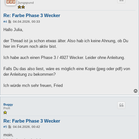
Jungspund
Re: Farbe Phase 3 Wecker
B
#4
04.04.2026, 00:33
e
i
Hallo Julia,
t
r
a
der Thread ist ja schon etwas älter. Also hab ich keine Ahnung, ob Du
g
hier im Forum noch aktiv bist.
Ich habe auch einen Phase 3 / 4927 Wecker. Leider ohne Anleitung.
Falls Du das also liest, wäre es möglich eine Kopie (jpeg oder pdf) von
der Anleitung zu bekommen?
Ich würde mch sehr freuen, Fried
Buggy
Profi
Re: Farbe Phase 3 Wecker
B
#5
04.04.2026, 00:42
e
i
moin,
t