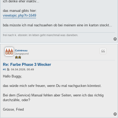
ich denke eher inaktiv...
r
a
g
das manual gibts hier:
viewtopic.php?t=1649
bda müsste ich mal nachsaehen ob bei meinem eine im karton steckt...
frei nach k. ebstein: im leben geht manchmal was daneben.
Cointreau
Jungspund
Re: Farbe Phase 3 Wecker
B
#6
04.04.2026, 00:49
e
i
Hallo Buggy,
t
r
a
das würde mich sehr freuen, wenn Du mal nachgucken könntest.
g
Bei dem (Service) Manual fehlen aber Seiten, wenn ich das richtig
durchzähle, oder?
Grüsse, Fried