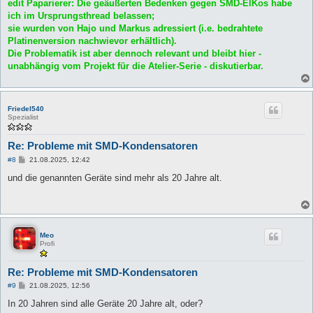
a
edit Paparierer: Die geäußerten Bedenken gegen SMD-ElKos habe
g
ich im Ursprungsthread belassen;
sie wurden von Hajo und Markus adressiert (i.e. bedrahtete
Platinenversion nachwievor erhältlich).
Die Problematik ist aber dennoch relevant und bleibt hier -
unabhängig vom Projekt für die Atelier-Serie - diskutierbar.
Friedel540
Spezialist
Re: Probleme mit SMD-Kondensatoren
B
#8
21.08.2025, 12:42
e
i
und die genannten Geräte sind mehr als 20 Jahre alt.
t
r
a
g
Meo
Profi
Re: Probleme mit SMD-Kondensatoren
B
#9
21.08.2025, 12:56
e
i
In 20 Jahren sind alle Geräte 20 Jahre alt, oder?
t