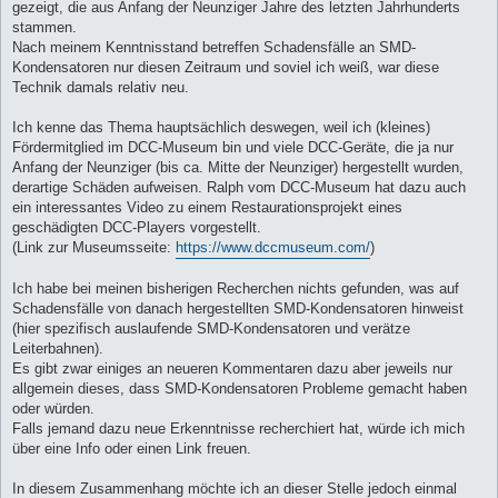
gezeigt, die aus Anfang der Neunziger Jahre des letzten Jahrhunderts
stammen.
Nach meinem Kenntnisstand betreffen Schadensfälle an SMD-
Kondensatoren nur diesen Zeitraum und soviel ich weiß, war diese
Technik damals relativ neu.
Ich kenne das Thema hauptsächlich deswegen, weil ich (kleines)
Fördermitglied im DCC-Museum bin und viele DCC-Geräte, die ja nur
Anfang der Neunziger (bis ca. Mitte der Neunziger) hergestellt wurden,
derartige Schäden aufweisen. Ralph vom DCC-Museum hat dazu auch
ein interessantes Video zu einem Restaurationsprojekt eines
geschädigten DCC-Players vorgestellt.
(Link zur Museumsseite:
https://www.dccmuseum.com/
)
Ich habe bei meinen bisherigen Recherchen nichts gefunden, was auf
Schadensfälle von danach hergestellten SMD-Kondensatoren hinweist
(hier spezifisch auslaufende SMD-Kondensatoren und verätze
Leiterbahnen).
Es gibt zwar einiges an neueren Kommentaren dazu aber jeweils nur
allgemein dieses, dass SMD-Kondensatoren Probleme gemacht haben
oder würden.
Falls jemand dazu neue Erkenntnisse recherchiert hat, würde ich mich
über eine Info oder einen Link freuen.
In diesem Zusammenhang möchte ich an dieser Stelle jedoch einmal