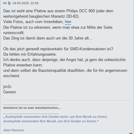
B
#5
19.05.2025, 22:56
e
i
Das ist wohl eine Platine aus einem Philips DCC 900 (oder dem
t
weitestgehend baugleichen Marantz DD-82).
r
a
Viele Fotos, auch vom Innenleben,
hier
.
g
Die Platine ist zu erkennen, wenn man etwa zur Mitte der Seite
runterscrollt.
Das Ding ist damit dann auch um die 30 Jahre alt...
Ob das jetzt generell repräsentativ für SMD-Kondensatoren ist?
Da fehlen mir Erfahrungswerte.
Ich denke auch, dass derjenige, der Angst hat, ja gern die unbestückte
Platine erwerben kann;
und dann selbst die Bausteinqualität drauflöten, die für ihn angemessen
erscheint.
jm2c
Gereon
_______________________________
meistens ist es was mechanisches...
_______________________________
„Audiophile verwenden ihre Geräte nicht, um Ihre Musik zu hören.
Audiophile verwenden Ihre Musik, um ihre Geräte zu hören.“
Alan Parsons