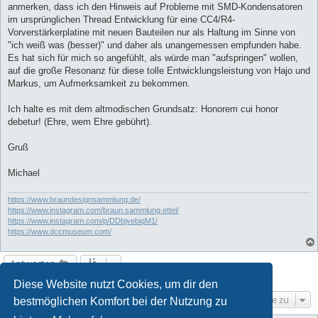
anmerken, dass ich den Hinweis auf Probleme mit SMD-Kondensatoren
im ursprünglichen Thread Entwicklung für eine CC4/R4-
Vorverstärkerplatine mit neuen Bauteilen nur als Haltung im Sinne von
"ich weiß was (besser)" und daher als unangemessen empfunden habe.
Es hat sich für mich so angefühlt, als würde man "aufspringen" wollen,
auf die große Resonanz für diese tolle Entwicklungsleistung von Hajo und
Markus, um Aufmerksamkeit zu bekommen.
Ich halte es mit dem altmodischen Grundsatz: Honorem cui honor
debetur! (Ehre, wem Ehre gebührt).
Gruß
Michael
https://www.braundesignsammlung.de/
https://www.instagram.com/braun.sammlung.ettel/
https://www.instagram.com/p/DDbjvebiqM1/
https://www.dccmuseum.com/
Antworten
11 Beiträge • Seite
1
von
1
Diese Website nutzt Cookies, um dir den
Gehe zu
bestmöglichen Komfort bei der Nutzung zu