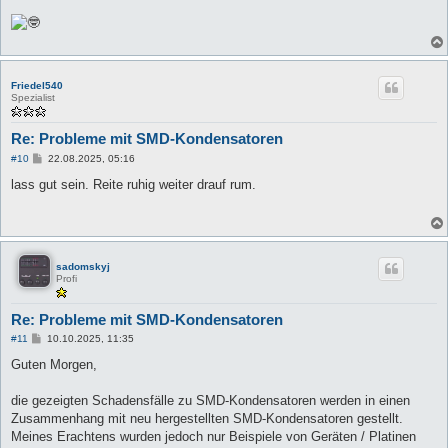
r
a
g
Friedel540
Spezialist
Re: Probleme mit SMD-Kondensatoren
B
#10
22.08.2025, 05:16
e
i
lass gut sein. Reite ruhig weiter drauf rum.
t
r
a
g
sadomskyj
Profi
Re: Probleme mit SMD-Kondensatoren
B
#11
10.10.2025, 11:35
e
i
Guten Morgen,
t
r
a
die gezeigten Schadensfälle zu SMD-Kondensatoren werden in einen
g
Zusammenhang mit neu hergestellten SMD-Kondensatoren gestellt.
Meines Erachtens wurden jedoch nur Beispiele von Geräten / Platinen