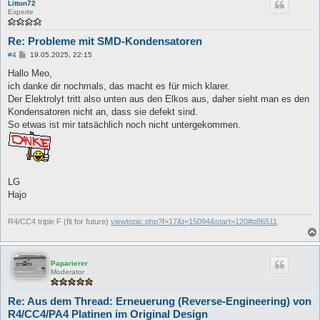
Litton72
Experte
Re: Probleme mit SMD-Kondensatoren
B
#4
19.05.2025, 22:15
e
i
Hallo Meo,
t
ich danke dir nochmals, das macht es für mich klarer.
r
a
Der Elektrolyt tritt also unten aus den Elkos aus, daher sieht man es den
g
Kondensatoren nicht an, dass sie defekt sind.
So etwas ist mir tatsächlich noch nicht untergekommen.
LG
Hajo
R4/CC4 triple F (fit for future)
viewtopic.php?f=17&t=15094&start=120#p86511
Paparierer
Moderator
Re: Aus dem Thread: Erneuerung (Reverse-Engineering) von
R4/CC4/PA4 Platinen im Original Design