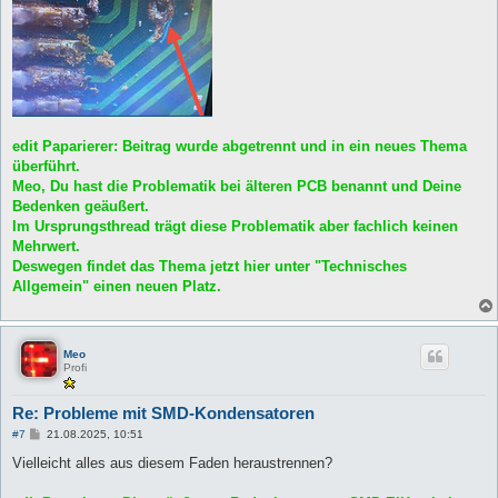
edit Paparierer: Beitrag wurde abgetrennt und in ein neues Thema
überführt.
Meo, Du hast die Problematik bei älteren PCB benannt und Deine
Bedenken geäußert.
Im Ursprungsthread trägt diese Problematik aber fachlich keinen
Mehrwert.
Deswegen findet das Thema jetzt hier unter "Technisches
Allgemein" einen neuen Platz.
Meo
Profi
Re: Probleme mit SMD-Kondensatoren
B
#7
21.08.2025, 10:51
e
i
Vielleicht alles aus diesem Faden heraustrennen?
t
r