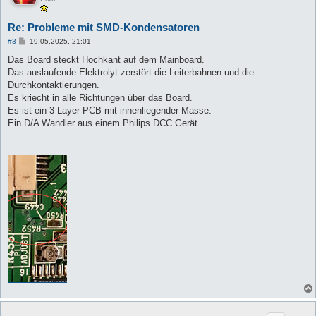
Re: Probleme mit SMD-Kondensatoren
B
#3
19.05.2025, 21:01
e
i
Das Board steckt Hochkant auf dem Mainboard.
t
Das auslaufende Elektrolyt zerstört die Leiterbahnen und die
r
a
Durchkontaktierungen.
g
Es kriecht in alle Richtungen über das Board.
Es ist ein 3 Layer PCB mit innenliegender Masse.
Ein D/A Wandler aus einem Philips DCC Gerät.