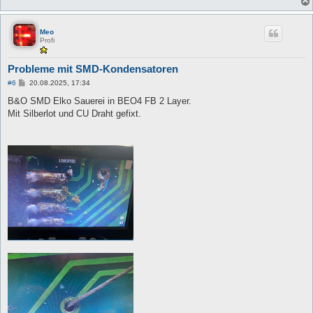
Meo
Profi
Probleme mit SMD-Kondensatoren
B
#6
20.08.2025, 17:34
e
i
B&O SMD Elko Sauerei in BEO4 FB 2 Layer.
t
Mit Silberlot und CU Draht gefixt.
r
a
g