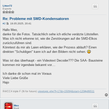
Litton72
Experte
Re: Probleme mit SMD-Kondensatoren
B
#2
19.05.2025, 20:41
e
i
Hallo Meo,
t
danke für die Fotos. Tatsächlich sehe ich etliche verätzte Lötstellen.
r
a
Was ich nicht erkenne ist, wie die Zerstörungen auf die SMD-Elkos
g
zurückzuführen sind.
Könntest du mir als Laien erklären, wie der Prozess abläuft? Einen
direkten "Schuldigen" kann ich auf den Bildern nicht sehen.
Was ist das überhaupt - ein Videotext Decoder??? Die SAA- Bausteine
kommen mir irgendwie bekannt vor....
Ich danke dir schon mal im Voraus
Viele Liebe Grüße
Hajo
R4/CC4 triple F (fit for future)
viewtopic.php?f=17&t=15094&start=120#p86511
Meo
Profi