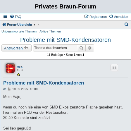
Privates Braun-Forum
FAQ
Registrieren
Anmelden
S
Foren-Übersicht
Unbeantwortete Themen
Aktive Themen
u
Probleme mit SMD-Kondensatoren
c
h
Suche
Erweiterte Suche
Antworten
e
11 Beiträge • Seite
1
von
1
Meo
Profi
Probleme mit SMD-Kondensatoren
B
#1
19.05.2025, 18:00
e
i
Moin Hajo,
t
r
a
wenn du noch nie eine von SMD Elkos zerstörte Platine gesehen hast,
g
hier mal ein PCB vor der Restauration.
30-40 Kontakte sind zerätzt.
Sei lieb gegrüßt!