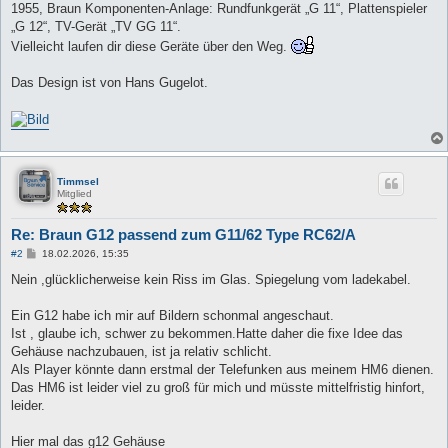
1955, Braun Komponenten-Anlage: Rundfunkgerät „G 11“, Plattenspieler
„G 12“, TV-Gerät „TV GG 11“.
Vielleicht laufen dir diese Geräte über den Weg.
Das Design ist von Hans Gugelot.
Timmsel
Mitglied
Re: Braun G12 passend zum G11/62 Type RC62/A
B
#2
18.02.2026, 15:35
e
i
Nein ,glücklicherweise kein Riss im Glas. Spiegelung vom ladekabel.
t
r
a
Ein G12 habe ich mir auf Bildern schonmal angeschaut.
g
Ist , glaube ich, schwer zu bekommen.Hatte daher die fixe Idee das
Gehäuse nachzubauen, ist ja relativ schlicht.
Als Player könnte dann erstmal der Telefunken aus meinem HM6 dienen.
Das HM6 ist leider viel zu groß für mich und müsste mittelfristig hinfort,
leider.
Hier mal das g12 Gehäuse