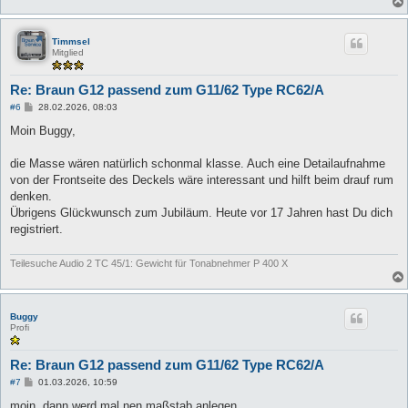
Timmsel
Mitglied
Re: Braun G12 passend zum G11/62 Type RC62/A
B
#6
28.02.2026, 08:03
e
i
Moin Buggy,
t
r
a
die Masse wären natürlich schonmal klasse. Auch eine Detailaufnahme
g
von der Frontseite des Deckels wäre interessant und hilft beim drauf rum
denken.
Übrigens Glückwunsch zum Jubiläum. Heute vor 17 Jahren hast Du dich
registriert.
Teilesuche Audio 2 TC 45/1: Gewicht für Tonabnehmer P 400 X
Buggy
Profi
Re: Braun G12 passend zum G11/62 Type RC62/A
B
#7
01.03.2026, 10:59
e
i
moin, dann werd mal nen maßstab anlegen...