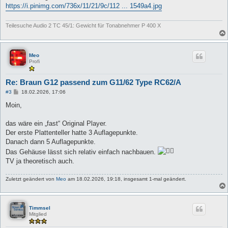
https://i.pinimg.com/736x/11/21/9c/112 ... 1549a4.jpg
Teilesuche Audio 2 TC 45/1: Gewicht für Tonabnehmer P 400 X
Meo
Profi
Re: Braun G12 passend zum G11/62 Type RC62/A
B
#3
18.02.2026, 17:06
e
i
Moin,
t
r
a
das wäre ein „fast“ Original Player.
g
Der erste Plattenteller hatte 3 Auflagepunkte.
Danach dann 5 Auflagepunkte.
Das Gehäuse lässt sich relativ einfach nachbauen.
TV ja theoretisch auch.
Zuletzt geändert von
Meo
am 18.02.2026, 19:18, insgesamt 1-mal geändert.
Timmsel
Mitglied