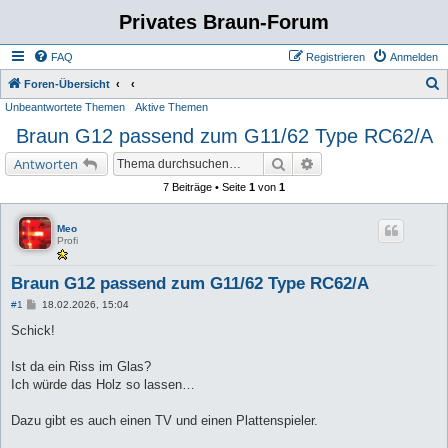
Privates Braun-Forum
FAQ
Registrieren
Anmelden
S
Foren-Übersicht
Unbeantwortete Themen
Aktive Themen
u
Braun G12 passend zum G11/62 Type RC62/A
c
h
Suche
Erweiterte Suche
Antworten
e
7 Beiträge • Seite
1
von
1
Meo
Profi
Braun G12 passend zum G11/62 Type RC62/A
B
#1
18.02.2026, 15:04
e
i
Schick!
t
r
a
Ist da ein Riss im Glas?
g
Ich würde das Holz so lassen…
Dazu gibt es auch einen TV und einen Plattenspieler.