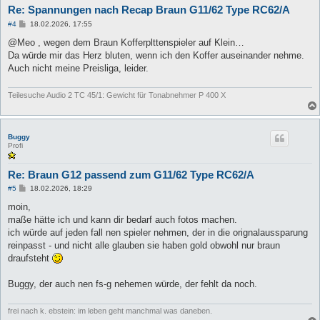
Re: Spannungen nach Recap Braun G11/62 Type RC62/A
B
#4
18.02.2026, 17:55
e
i
@Meo , wegen dem Braun Kofferplttenspieler auf Klein…
t
Da würde mir das Herz bluten, wenn ich den Koffer auseinander nehme.
r
a
Auch nicht meine Preisliga, leider.
g
Teilesuche Audio 2 TC 45/1: Gewicht für Tonabnehmer P 400 X
Buggy
Profi
Re: Braun G12 passend zum G11/62 Type RC62/A
B
#5
18.02.2026, 18:29
e
i
moin,
t
maße hätte ich und kann dir bedarf auch fotos machen.
r
a
ich würde auf jeden fall nen spieler nehmen, der in die orignalaussparung
g
reinpasst - und nicht alle glauben sie haben gold obwohl nur braun
draufsteht
Buggy, der auch nen fs-g nehemen würde, der fehlt da noch.
frei nach k. ebstein: im leben geht manchmal was daneben.