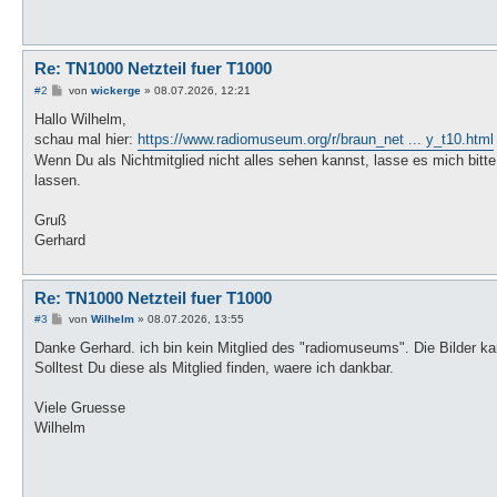
Re: TN1000 Netzteil fuer T1000
B
#2
von
wickerge
»
08.07.2026, 12:21
e
i
Hallo Wilhelm,
t
schau mal hier:
https://www.radiomuseum.org/r/braun_net ... y_t10.html
r
a
Wenn Du als Nichtmitglied nicht alles sehen kannst, lasse es mich bitt
g
lassen.
Gruß
Gerhard
Re: TN1000 Netzteil fuer T1000
B
#3
von
Wilhelm
»
08.07.2026, 13:55
e
i
Danke Gerhard. ich bin kein Mitglied des "radiomuseums". Die Bilder ka
t
Solltest Du diese als Mitglied finden, waere ich dankbar.
r
a
g
Viele Gruesse
Wilhelm