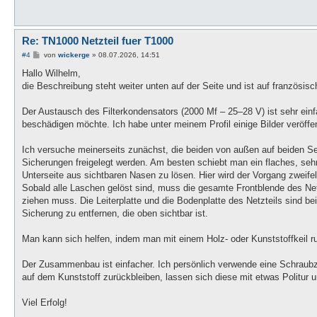
Re: TN1000 Netzteil fuer T1000
B
#4
von
wickerge
»
08.07.2026, 14:51
e
i
Hallo Wilhelm,
t
die Beschreibung steht weiter unten auf der Seite und ist auf französisc
r
a
g
Der Austausch des Filterkondensators (2000 Mf – 25–28 V) ist sehr ei
beschädigen möchte. Ich habe unter meinem Profil einige Bilder veröffent
Ich versuche meinerseits zunächst, die beiden von außen auf beiden Se
Sicherungen freigelegt werden. Am besten schiebt man ein flaches, s
Unterseite aus sichtbaren Nasen zu lösen. Hier wird der Vorgang zweifel
Sobald alle Laschen gelöst sind, muss die gesamte Frontblende des Net
ziehen muss. Die Leiterplatte und die Bodenplatte des Netzteils sind be
Sicherung zu entfernen, die oben sichtbar ist.
Man kann sich helfen, indem man mit einem Holz- oder Kunststoffkeil ru
Der Zusammenbau ist einfacher. Ich persönlich verwende eine Schraubz
auf dem Kunststoff zurückbleiben, lassen sich diese mit etwas Politur 
Viel Erfolg!