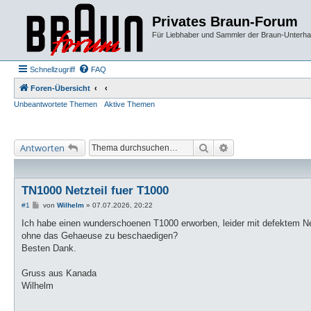
Privates Braun-Forum
Für Liebhaber und Sammler der Braun-Unterhal
Schnellzugriff
FAQ
Foren-Übersicht
Unbeantwortete Themen
Aktive Themen
Suche
Erweiterte Suche
Antworten
TN1000 Netzteil fuer T1000
B
#1
von
Wilhelm
»
07.07.2026, 20:22
e
i
Ich habe einen wunderschoenen T1000 erworben, leider mit defektem Net
t
ohne das Gehaeuse zu beschaedigen?
r
a
Besten Dank.
g
Gruss aus Kanada
Wilhelm