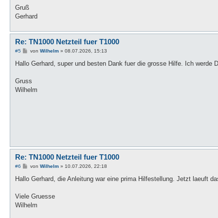
Gruß
Gerhard
Re: TN1000 Netzteil fuer T1000
B
#5
von
Wilhelm
»
08.07.2026, 15:13
e
i
Hallo Gerhard, super und besten Dank fuer die grosse Hilfe. Ich werde 
t
r
a
Gruss
g
Wilhelm
Re: TN1000 Netzteil fuer T1000
B
#6
von
Wilhelm
»
10.07.2026, 22:18
e
i
Hallo Gerhard, die Anleitung war eine prima Hilfestellung. Jetzt laeuft
t
r
a
Viele Gruesse
g
Wilhelm