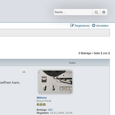
Suche
Erwei
Registrieren
Anmelden
6 Beiträge • Seite
1
von
1
Autor
 oeffnen kann,
Wilhelm
Braun-Freak
Beiträge:
862
Registriert:
19.01.2009, 03:06