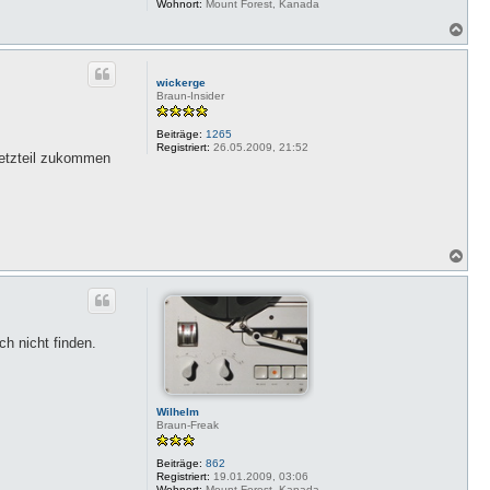
Wohnort:
Mount Forest, Kanada
N
a
c
h
wickerge
o
Braun-Insider
b
e
Beiträge:
1265
n
Registriert:
26.05.2009, 21:52
 Netzteil zukommen
N
a
c
h
o
b
h nicht finden.
e
n
Wilhelm
Braun-Freak
Beiträge:
862
Registriert:
19.01.2009, 03:06
Wohnort:
Mount Forest, Kanada