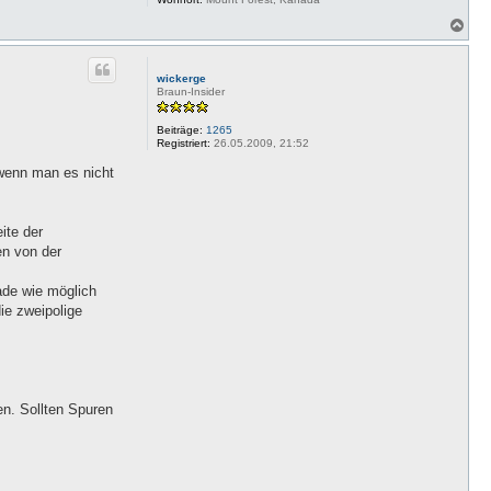
N
a
c
h
wickerge
o
Braun-Insider
b
e
Beiträge:
1265
n
Registriert:
26.05.2009, 21:52
 wenn man es nicht
ite der
en von der
ade wie möglich
ie zweipolige
n. Sollten Spuren