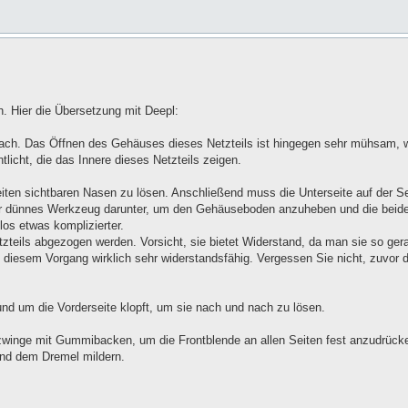
h. Hier die Übersetzung mit Deepl:
nfach. Das Öffnen des Gehäuses dieses Netzteils ist hingegen sehr mühsam,
licht, die das Innere dieses Netzteils zeigen.
iten sichtbaren Nasen zu lösen. Anschließend muss die Unterseite auf der Se
ehr dünnes Werkzeug darunter, um den Gehäuseboden anzuheben und die beid
los etwas komplizierter.
zteils abgezogen werden. Vorsicht, sie bietet Widerstand, da man sie so ger
i diesem Vorgang wirklich sehr widerstandsfähig. Vergessen Sie nicht, zuvor d
nd um die Vorderseite klopft, um sie nach und nach zu lösen.
winge mit Gummibacken, um die Frontblende an allen Seiten fest anzudrücke
und dem Dremel mildern.