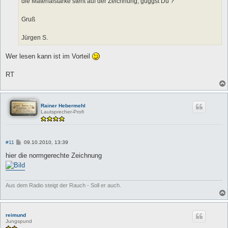
die Materialstärke steht auf der Zeichnung, guggst Du ?
Gruß
Jürgen S.
Wer lesen kann ist im Vorteil
RT
Rainer Hebermehl
Lautsprecher-Profi
B
#11
09.10.2010, 13:39
e
i
hier die normgerechte Zeichnung
t
r
a
g
Aus dem Radio steigt der Rauch - Soll er auch.
reimund
Jungspund