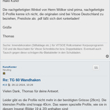
i
Hallo Kuno!
t
r
a
Die nachgefertigten Winkel von Herrn Wölker sind prima, nachgefertigte
g
E-Profile kenne ich nicht, die originalen sind bei Vitsoe Deutschland zu
beziehen, Preisliste als .pdf läßt sich dort runterladen!
Grüße
Thomas
Suche: Innendekoration (Stiftablage etc.) für VITSOE Rollcontainer Korpusprogramm
710 und die Aluschalen für Vitsoe Schreibtische bzw. Doppeltablare. Eventuell auch
Tausch gegen diese schrägen Alu-Blattabteiler in den Schubladen.
KunoKonter
Neuling
Re: TG 60 Wandhaken
B
#19
28.12.2024, 10:26
e
i
Vielen Dank, Thomas für deine Antwort.
t
r
a
Leider gibt es die Profile nicht mehr in der benötigten Grösse (28cm). Die
g
kleinsten Profile sind knapp 40cm. Das waren spezielle Profile, wie sie in
diesem Inserat (Bilder 19 & 20) enthalten sind: