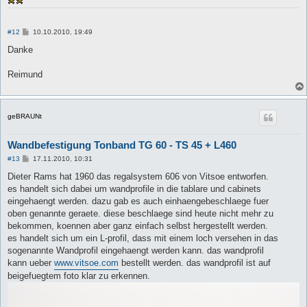
B
#12
10.10.2010, 19:49
e
i
Danke
t
r
a
Reimund
g
geBRAUNt
Wandbefestigung Tonband TG 60 - TS 45 + L460
B
#13
17.11.2010, 10:31
e
i
Dieter Rams hat 1960 das regalsystem 606 von Vitsoe entworfen.
t
es handelt sich dabei um wandprofile in die tablare und cabinets
r
a
eingehaengt werden. dazu gab es auch einhaengebeschlaege fuer
g
oben genannte geraete. diese beschlaege sind heute nicht mehr zu
bekommen, koennen aber ganz einfach selbst hergestellt werden.
es handelt sich um ein L-profil, dass mit einem loch versehen in das
sogenannte Wandprofil eingehaengt werden kann. das wandprofil
kann ueber
www.vitsoe.com
bestellt werden. das wandprofil ist auf
beigefuegtem foto klar zu erkennen.