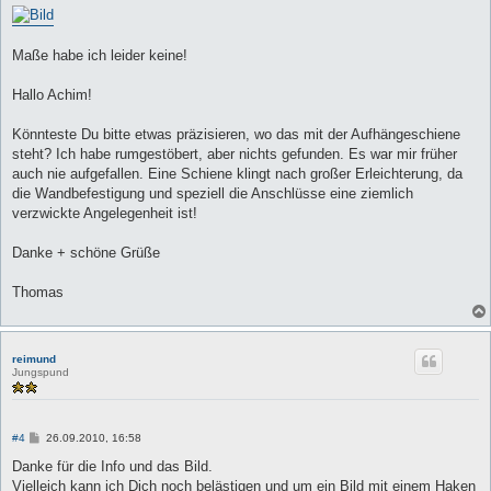
Maße habe ich leider keine!
Hallo Achim!
Könnteste Du bitte etwas präzisieren, wo das mit der Aufhängeschiene
steht? Ich habe rumgestöbert, aber nichts gefunden. Es war mir früher
auch nie aufgefallen. Eine Schiene klingt nach großer Erleichterung, da
die Wandbefestigung und speziell die Anschlüsse eine ziemlich
verzwickte Angelegenheit ist!
Danke + schöne Grüße
Thomas
reimund
Jungspund
B
#4
26.09.2010, 16:58
e
i
Danke für die Info und das Bild.
t
Vielleich kann ich Dich noch belästigen und um ein Bild mit einem Haken
r