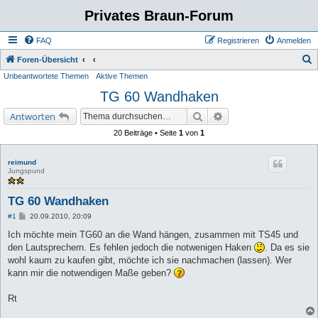
Privates Braun-Forum
FAQ
Registrieren
Anmelden
S
Foren-Übersicht
Unbeantwortete Themen
Aktive Themen
u
TG 60 Wandhaken
c
h
Suche
Erweiterte Suche
Antworten
e
20 Beiträge • Seite
1
von
1
reimund
Jungspund
TG 60 Wandhaken
B
#1
20.09.2010, 20:09
e
i
Ich möchte mein TG60 an die Wand hängen, zusammen mit TS45 und
t
den Lautsprechern. Es fehlen jedoch die notwenigen Haken
. Da es sie
r
a
wohl kaum zu kaufen gibt, möchte ich sie nachmachen (lassen). Wer
g
kann mir die notwendigen Maße geben?
Rt