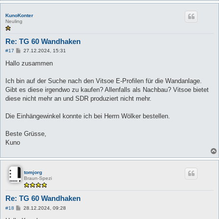
KunoKonter
Neuling
Re: TG 60 Wandhaken
B
#17
27.12.2024, 15:31
e
i
Hallo zusammen
t
r
a
Ich bin auf der Suche nach den Vitsoe E-Profilen für die Wandanlage.
g
Gibt es diese irgendwo zu kaufen? Allenfalls als Nachbau? Vitsoe bietet
diese nicht mehr an und SDR produziert nicht mehr.
Die Einhängewinkel konnte ich bei Herrn Wölker bestellen.
Beste Grüsse,
Kuno
tomjorg
Braun-Spezi
Re: TG 60 Wandhaken
B
#18
28.12.2024, 09:28
e