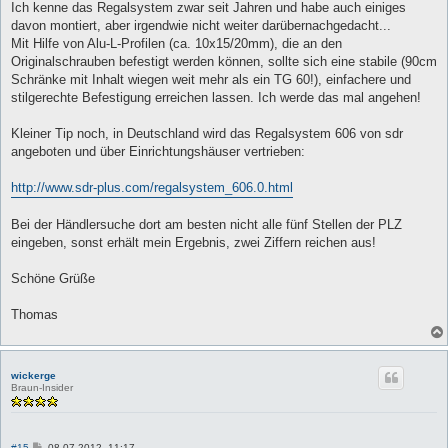
a
Ich kenne das Regalsystem zwar seit Jahren und habe auch einiges
g
davon montiert, aber irgendwie nicht weiter darübernachgedacht...
Mit Hilfe von Alu-L-Profilen (ca. 10x15/20mm), die an den
Originalschrauben befestigt werden können, sollte sich eine stabile (90cm
Schränke mit Inhalt wiegen weit mehr als ein TG 60!), einfachere und
stilgerechte Befestigung erreichen lassen. Ich werde das mal angehen!
Kleiner Tip noch, in Deutschland wird das Regalsystem 606 von sdr
angeboten und über Einrichtungshäuser vertrieben:
http://www.sdr-plus.com/regalsystem_606.0.html
Bei der Händlersuche dort am besten nicht alle fünf Stellen der PLZ
eingeben, sonst erhält mein Ergebnis, zwei Ziffern reichen aus!
Schöne Grüße
Thomas
wickerge
Braun-Insider
B
#15
08.07.2012, 11:17