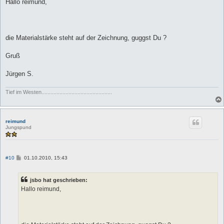
i
Hallo reimund,
t
r
a
g
die Materialstärke steht auf der Zeichnung, guggst Du ?
Gruß
Jürgen S.
Tief im Westen...............................................
reimund
Jungspund
B
#10
01.10.2010, 15:43
e
i
t
jsbo hat geschrieben:
r
a
Hallo reimund,
g