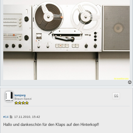
tomjorg
Braun-Spezi
B
#14
17.11.2010, 15:42
e
i
Hallo und dankeschön für den Klaps auf den Hinterkopf!
t
r