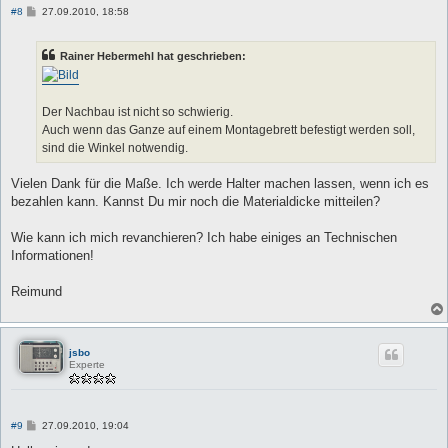
B
#8
27.09.2010, 18:58
e
i
t
Rainer Hebermehl hat geschrieben:
r
a
g
Der Nachbau ist nicht so schwierig.
Auch wenn das Ganze auf einem Montagebrett befestigt werden soll,
sind die Winkel notwendig.
Vielen Dank für die Maße. Ich werde Halter machen lassen, wenn ich es
bezahlen kann. Kannst Du mir noch die Materialdicke mitteilen?
Wie kann ich mich revanchieren? Ich habe einiges an Technischen
Informationen!
Reimund
jsbo
Experte
B
#9
27.09.2010, 19:04
e