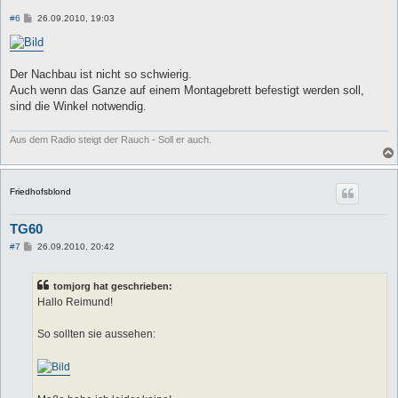
B
#6
26.09.2010, 19:03
e
i
t
r
a
Der Nachbau ist nicht so schwierig.
g
Auch wenn das Ganze auf einem Montagebrett befestigt werden soll,
sind die Winkel notwendig.
Aus dem Radio steigt der Rauch - Soll er auch.
Friedhofsblond
TG60
B
#7
26.09.2010, 20:42
e
i
t
tomjorg hat geschrieben:
r
a
Hallo Reimund!
g
So sollten sie aussehen: