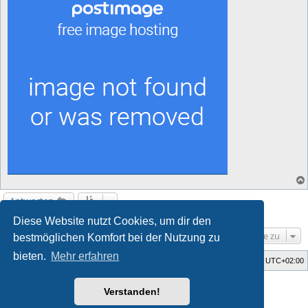
Antworten
20 Beiträge • Seite
1
von
1
Diese Website nutzt Cookies, um dir den
Gehe zu
bestmöglichen Komfort bei der Nutzung zu
bieten.
Mehr erfahren
Foren-Übersicht
Alle Zeiten sind
UTC+02:00
Style developer by
forum tricolor tv
,
Verstanden!
Powered by
phpBB
® Forum Software © phpBB Limited
Deutsche Übersetzung durch
phpBB.de