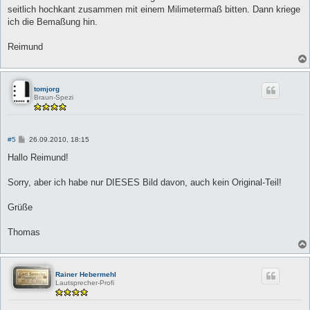
a
seitlich hochkant zusammen mit einem Milimetermaß bitten. Dann kriege
g
ich die Bemaßung hin.
Reimund
tomjorg
Braun-Spezi
B
#5
26.09.2010, 18:15
e
i
Hallo Reimund!
t
r
a
Sorry, aber ich habe nur DIESES Bild davon, auch kein Original-Teil!
g
Grüße
Thomas
Rainer Hebermehl
Lautsprecher-Profi