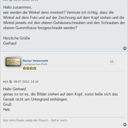
e
i
Hallo zusammen,
t
wie werden die Winkel denn montiert? Vermute ich richtig, dass die
r
a
Winkel auf dem Foto und auf der Zeichnung auf dem Kopf stehen und die
g
Winkel jeweils mit den oberen Gehäuseschrauben und den Schrauben der
oberen Gummifüsse festgeschraubt werden?
Herzliche Grüße
Gerhard
Rainer Hebermehl
Lautsprecher-Profi
B
#16
08.07.2012, 13:24
e
i
Hallo Gerhard,
t
genau so ist es, die BIlder stehen auf dem Kopf, sonst ließe sich das
r
a
Geraät nicht am Untergrund einhängen.
g
Gruß
Heb
Aus dem Radio steigt der Rauch - Soll er auch.