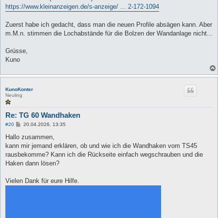
https://www.kleinanzeigen.de/s-anzeige/ ... 2-172-1094
Zuerst habe ich gedacht, dass man die neuen Profile absägen kann. Aber
m.M.n. stimmen die Lochabstände für die Bolzen der Wandanlage nicht...
Grüsse,
Kuno
KunoKonter
Neuling
Re: TG 60 Wandhaken
B
#20
20.04.2026, 13:35
e
i
Hallo zusammen,
t
kann mir jemand erklären, ob und wie ich die Wandhaken vom TS45
r
a
rausbekomme? Kann ich die Rückseite einfach wegschrauben und die
g
Haken dann lösen?
Vielen Dank für eure Hilfe.