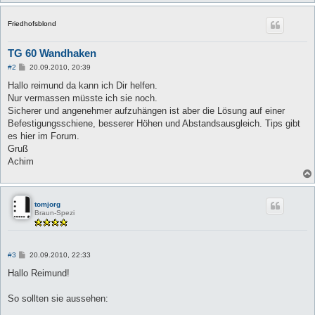
Friedhofsblond
TG 60 Wandhaken
B
#2
20.09.2010, 20:39
e
i
Hallo reimund da kann ich Dir helfen.
t
Nur vermassen müsste ich sie noch.
r
a
Sicherer und angenehmer aufzuhängen ist aber die Lösung auf einer
g
Befestigungsschiene, besserer Höhen und Abstandsausgleich. Tips gibt
es hier im Forum.
Gruß
Achim
tomjorg
Braun-Spezi
B
#3
20.09.2010, 22:33
e
i
Hallo Reimund!
t
r
a
So sollten sie aussehen:
g