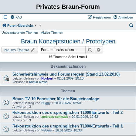
Privates Braun-Forum
FAQ
Registrieren
Anmelden
S
Foren-Übersicht
Unbeantwortete Themen
Aktive Themen
u
Braun Konzeptstudien / Prototypen
c
h
Suche
Erweiterte Suche
Neues Thema
e
16 Themen • Seite
1
von
1
Bekanntmachungen
Sicherheitshinweis und Forumsregeln (Stand 13.02.2016)
Letzter Beitrag von
Norbert
«
02.01.2009, 20:18
Verfasst in
Admin-News
Themen
Braun TV 10 Fernseher für die Bausteinanlage
Letzter Beitrag von
Buggy
«
28.03.2026, 18:50
Antworten:
3
Rekonstruktion des ursprünglichen T1000-Entwurfs - Teil 2
Letzter Beitrag von
andreas schnadt
«
20.01.2026, 12:52
Antworten:
3
Rekonstruktion des ursprünglichen T1000-Entwurfs - Teil 1
Letzter Beitrag von
PeGue
«
16.01.2026, 18:38