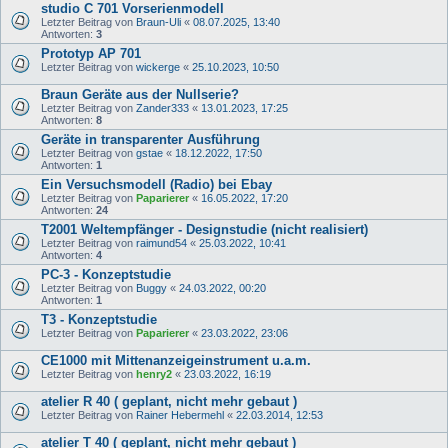
studio C 701 Vorserienmodell
Letzter Beitrag von
Braun-Uli
«
08.07.2025, 13:40
Antworten:
3
Prototyp AP 701
Letzter Beitrag von
wickerge
«
25.10.2023, 10:50
Braun Geräte aus der Nullserie?
Letzter Beitrag von
Zander333
«
13.01.2023, 17:25
Antworten:
8
Geräte in transparenter Ausführung
Letzter Beitrag von
gstae
«
18.12.2022, 17:50
Antworten:
1
Ein Versuchsmodell (Radio) bei Ebay
Letzter Beitrag von
Paparierer
«
16.05.2022, 17:20
Antworten:
24
T2001 Weltempfänger - Designstudie (nicht realisiert)
Letzter Beitrag von
raimund54
«
25.03.2022, 10:41
Antworten:
4
PC-3 - Konzeptstudie
Letzter Beitrag von
Buggy
«
24.03.2022, 00:20
Antworten:
1
T3 - Konzeptstudie
Letzter Beitrag von
Paparierer
«
23.03.2022, 23:06
CE1000 mit Mittenanzeigeinstrument u.a.m.
Letzter Beitrag von
henry2
«
23.03.2022, 16:19
atelier R 40 ( geplant, nicht mehr gebaut )
Letzter Beitrag von
Rainer Hebermehl
«
22.03.2014, 12:53
atelier T 40 ( geplant, nicht mehr gebaut )