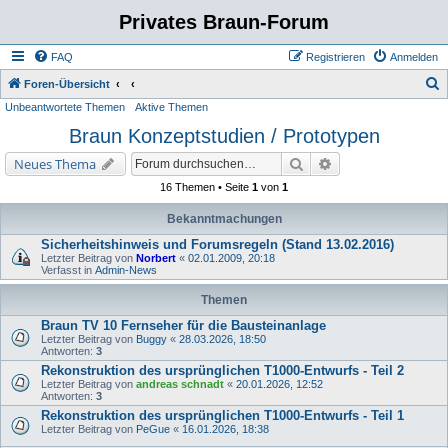
Privates Braun-Forum
FAQ
Registrieren
Anmelden
S
Foren-Übersicht
Unbeantwortete Themen
Aktive Themen
u
Braun Konzeptstudien / Prototypen
c
h
Suche
Erweiterte Suche
Neues Thema
e
16 Themen • Seite
1
von
1
Bekanntmachungen
Sicherheitshinweis und Forumsregeln (Stand 13.02.2016)
Letzter Beitrag von
Norbert
«
02.01.2009, 20:18
Verfasst in
Admin-News
Themen
Braun TV 10 Fernseher für die Bausteinanlage
Letzter Beitrag von
Buggy
«
28.03.2026, 18:50
Antworten:
3
Rekonstruktion des ursprünglichen T1000-Entwurfs - Teil 2
Letzter Beitrag von
andreas schnadt
«
20.01.2026, 12:52
Antworten:
3
Rekonstruktion des ursprünglichen T1000-Entwurfs - Teil 1
Letzter Beitrag von
PeGue
«
16.01.2026, 18:38