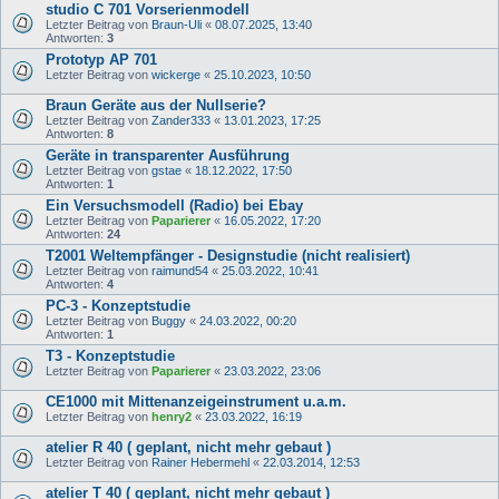
studio C 701 Vorserienmodell
Letzter Beitrag von
Braun-Uli
«
08.07.2025, 13:40
Antworten:
3
Prototyp AP 701
Letzter Beitrag von
wickerge
«
25.10.2023, 10:50
Braun Geräte aus der Nullserie?
Letzter Beitrag von
Zander333
«
13.01.2023, 17:25
Antworten:
8
Geräte in transparenter Ausführung
Letzter Beitrag von
gstae
«
18.12.2022, 17:50
Antworten:
1
Ein Versuchsmodell (Radio) bei Ebay
Letzter Beitrag von
Paparierer
«
16.05.2022, 17:20
Antworten:
24
T2001 Weltempfänger - Designstudie (nicht realisiert)
Letzter Beitrag von
raimund54
«
25.03.2022, 10:41
Antworten:
4
PC-3 - Konzeptstudie
Letzter Beitrag von
Buggy
«
24.03.2022, 00:20
Antworten:
1
T3 - Konzeptstudie
Letzter Beitrag von
Paparierer
«
23.03.2022, 23:06
CE1000 mit Mittenanzeigeinstrument u.a.m.
Letzter Beitrag von
henry2
«
23.03.2022, 16:19
atelier R 40 ( geplant, nicht mehr gebaut )
Letzter Beitrag von
Rainer Hebermehl
«
22.03.2014, 12:53
atelier T 40 ( geplant, nicht mehr gebaut )