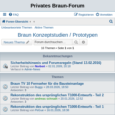
Privates Braun-Forum
FAQ
Registrieren
Anmelden
S
Foren-Übersicht
Unbeantwortete Themen
Aktive Themen
u
Braun Konzeptstudien / Prototypen
c
h
Suche
Erweiterte Suche
Neues Thema
e
16 Themen • Seite
1
von
1
Bekanntmachungen
Sicherheitshinweis und Forumsregeln (Stand 13.02.2016)
Letzter Beitrag von
Norbert
«
02.01.2009, 20:18
Verfasst in
Admin-News
Themen
Braun TV 10 Fernseher für die Bausteinanlage
Letzter Beitrag von
Buggy
«
28.03.2026, 18:50
Antworten:
3
Rekonstruktion des ursprünglichen T1000-Entwurfs - Teil 2
Letzter Beitrag von
andreas schnadt
«
20.01.2026, 12:52
Antworten:
3
Rekonstruktion des ursprünglichen T1000-Entwurfs - Teil 1
Letzter Beitrag von
PeGue
«
16.01.2026, 18:38