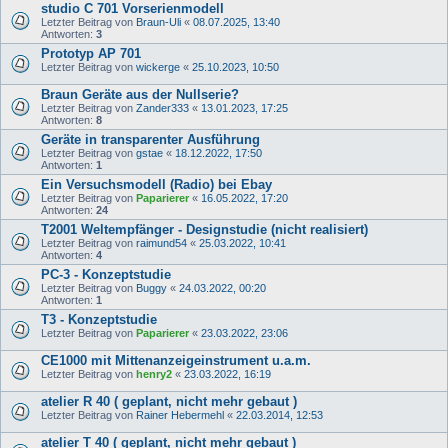
studio C 701 Vorserienmodell
Letzter Beitrag von
Braun-Uli
«
08.07.2025, 13:40
Antworten:
3
Prototyp AP 701
Letzter Beitrag von
wickerge
«
25.10.2023, 10:50
Braun Geräte aus der Nullserie?
Letzter Beitrag von
Zander333
«
13.01.2023, 17:25
Antworten:
8
Geräte in transparenter Ausführung
Letzter Beitrag von
gstae
«
18.12.2022, 17:50
Antworten:
1
Ein Versuchsmodell (Radio) bei Ebay
Letzter Beitrag von
Paparierer
«
16.05.2022, 17:20
Antworten:
24
T2001 Weltempfänger - Designstudie (nicht realisiert)
Letzter Beitrag von
raimund54
«
25.03.2022, 10:41
Antworten:
4
PC-3 - Konzeptstudie
Letzter Beitrag von
Buggy
«
24.03.2022, 00:20
Antworten:
1
T3 - Konzeptstudie
Letzter Beitrag von
Paparierer
«
23.03.2022, 23:06
CE1000 mit Mittenanzeigeinstrument u.a.m.
Letzter Beitrag von
henry2
«
23.03.2022, 16:19
atelier R 40 ( geplant, nicht mehr gebaut )
Letzter Beitrag von
Rainer Hebermehl
«
22.03.2014, 12:53
atelier T 40 ( geplant, nicht mehr gebaut )