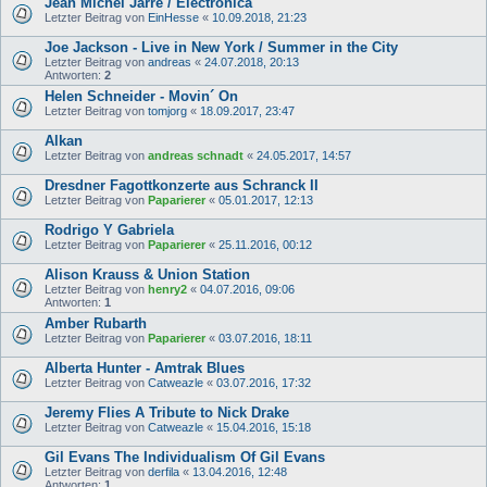
Jean Michel Jarre / Electronica
Letzter Beitrag von
EinHesse
«
10.09.2018, 21:23
Joe Jackson - Live in New York / Summer in the City
Letzter Beitrag von
andreas
«
24.07.2018, 20:13
Antworten:
2
Helen Schneider - Movin´ On
Letzter Beitrag von
tomjorg
«
18.09.2017, 23:47
Alkan
Letzter Beitrag von
andreas schnadt
«
24.05.2017, 14:57
Dresdner Fagottkonzerte aus Schranck II
Letzter Beitrag von
Paparierer
«
05.01.2017, 12:13
Rodrigo Y Gabriela
Letzter Beitrag von
Paparierer
«
25.11.2016, 00:12
Alison Krauss & Union Station
Letzter Beitrag von
henry2
«
04.07.2016, 09:06
Antworten:
1
Amber Rubarth
Letzter Beitrag von
Paparierer
«
03.07.2016, 18:11
Alberta Hunter - Amtrak Blues
Letzter Beitrag von
Catweazle
«
03.07.2016, 17:32
Jeremy Flies A Tribute to Nick Drake
Letzter Beitrag von
Catweazle
«
15.04.2016, 15:18
Gil Evans The Individualism Of Gil Evans
Letzter Beitrag von
derfila
«
13.04.2016, 12:48
Antworten:
1