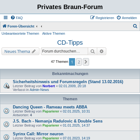
Privates Braun-Forum
FAQ
Registrieren
Anmelden
S
Foren-Übersicht
Unbeantwortete Themen
Aktive Themen
u
CD-Tipps
c
h
Suche
Erweiterte Suche
Neues Thema
e
1
2
Nächste
47 Themen
Bekanntmachungen
Sicherheitshinweis und Forumsregeln (Stand 13.02.2016)
Letzter Beitrag von
Norbert
«
02.01.2009, 20:18
Verfasst in
Admin-News
Themen
Dancing Queen - Rameau meets ABBA
Letzter Beitrag von
Paparierer
«
02.01.2025, 10:31
Antworten:
4
J.S. Bach - Nemanja Radulovic & Double Sens
Letzter Beitrag von
Paparierer
«
01.01.2025, 14:37
Syrinx Call: Mirror neuron
Letzter Beitrag von
Paparierer
«
07.01.2023, 14:19