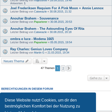
Letzter Beitrag von
majestix68
«
28.09.2015, 19:48
Antworten:
1
Joel Frederiksen Requiem For A Pink Moon + Annie Lennox
Letzter Beitrag von
Catweazle
«
30.08.2015, 21:32
Anouhar Brahem - Souvenance
Letzter Beitrag von
Paparierer
«
30.08.2015, 20:53
Anouhar Brahem - The Astounding Eyes Of Rita
Letzter Beitrag von
Catweazle
«
30.08.2015, 20:18
ombra e luce - Modena 1665
Letzter Beitrag von
Paparierer
«
05.05.2015, 19:54
Ray Charles: Genius Loves Company
Letzter Beitrag von
Martin G
«
21.03.2015, 19:34
Neues Thema
1
2
Nächste
47 Themen
Gehe zu
BERECHTIGUNGEN IN DIESEM FORUM
Du darfst
keine
neuen Themen in diesem Forum erstellen.
Du darfst
keine
Antworten zu Themen in diesem Forum erstellen.
Diese Website nutzt Cookies, um dir den
Du darfst deine Beiträge in diesem Forum
nicht
ändern.
Du darfst deine Beiträge in diesem Forum
nicht
löschen.
bestmöglichen Komfort bei der Nutzung zu
Du darfst
keine
Dateianhänge in diesem Forum erstellen.