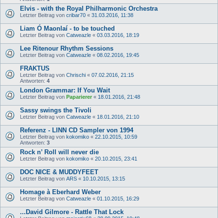
Elvis - with the Royal Philharmonic Orchestra
Letzter Beitrag von
cribar70
«
31.03.2016, 11:38
Liam Ó Maonlaí - to be touched
Letzter Beitrag von
Catweazle
«
03.03.2016, 18:19
Lee Ritenour Rhythm Sessions
Letzter Beitrag von
Catweazle
«
08.02.2016, 19:45
FRAKTUS
Letzter Beitrag von
Chrischi
«
07.02.2016, 21:15
Antworten:
4
London Grammar: If You Wait
Letzter Beitrag von
Paparierer
«
18.01.2016, 21:48
Sassy swings the Tivoli
Letzter Beitrag von
Catweazle
«
18.01.2016, 21:10
Referenz - LINN CD Sampler von 1994
Letzter Beitrag von
kokomiko
«
22.10.2015, 10:59
Antworten:
3
Rock n’ Roll will never die
Letzter Beitrag von
kokomiko
«
20.10.2015, 23:41
DOC NICE & MUDDYFEET
Letzter Beitrag von
ARS
«
10.10.2015, 13:15
Homage à Eberhard Weber
Letzter Beitrag von
Catweazle
«
01.10.2015, 16:29
...David Gilmore - Rattle That Lock