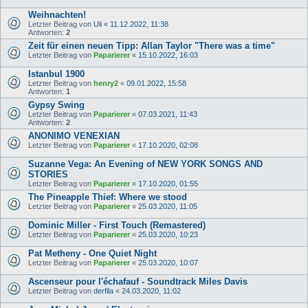
Weihnachten!
Letzter Beitrag von
Uli
«
11.12.2022, 11:38
Antworten:
2
Zeit für einen neuen Tipp: Allan Taylor "There was a time"
Letzter Beitrag von
Paparierer
«
15.10.2022, 16:03
Istanbul 1900
Letzter Beitrag von
henry2
«
09.01.2022, 15:58
Antworten:
1
Gypsy Swing
Letzter Beitrag von
Paparierer
«
07.03.2021, 11:43
Antworten:
2
ANONIMO VENEXIAN
Letzter Beitrag von
Paparierer
«
17.10.2020, 02:08
Suzanne Vega: An Evening of NEW YORK SONGS AND
STORIES
Letzter Beitrag von
Paparierer
«
17.10.2020, 01:55
The Pineapple Thief: Where we stood
Letzter Beitrag von
Paparierer
«
25.03.2020, 11:05
Dominic Miller - First Touch (Remastered)
Letzter Beitrag von
Paparierer
«
25.03.2020, 10:23
Pat Metheny - One Quiet Night
Letzter Beitrag von
Paparierer
«
25.03.2020, 10:07
Ascenseur pour l'échafauf - Soundtrack Miles Davis
Letzter Beitrag von
derfila
«
24.03.2020, 11:02