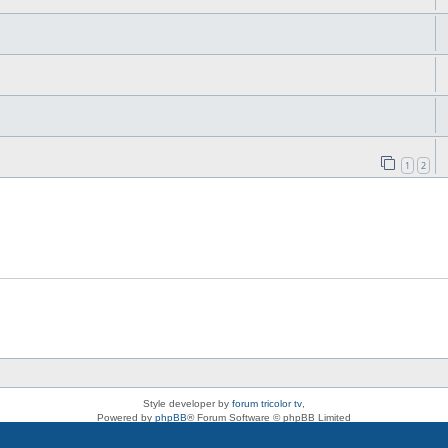
1
2
Style developer by
forum tricolor tv
,
Powered by
phpBB
® Forum Software © phpBB Limited
Deutsche Übersetzung durch
phpBB.de