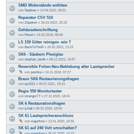
SMD Widerstände entlöten
von
Stephan
»
14.04.2022, 06:51
Reparatur CSV 510
von
Zöppken
»
26.03.2022, 20:23
Gehäusebeschriftung
von
Pinsel
»
15.02.2018, 08:09
LS 150 Gitter reinigen- wie ?
von
BackToTheR
»
20.02.2022, 13:23
SK6 - Säubern Plexiglas
von
stephan_berlin
»
08.12.2021, 19:57
Reversible Folien-Neu-Beklebung alter Lautsprecher
von
pashka
»
10.11.2018, 07:27
Braun SK6 Restaurierungsfragen
von
ay2021
»
09.07.2021, 19:23
Regie 550 Monitortaster
von
stranger77
»
27.12.2020, 18:41
SK 6 Restaurationsfragen
von
q-ball
»
06.01.2020, 18:56
SK 61 Lautsprecheranschluss
von
majorfred
»
13.01.2020, 10:55
SK 61 auf 240 Volt umschalten?
von
majorfred
»
05.01.2020, 10:22