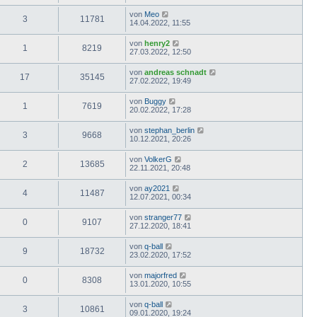
von
Meo
3
11781
14.04.2022, 11:55
von
henry2
1
8219
27.03.2022, 12:50
von
andreas schnadt
17
35145
27.02.2022, 19:49
von
Buggy
1
7619
20.02.2022, 17:28
von
stephan_berlin
3
9668
10.12.2021, 20:26
von
VolkerG
2
13685
22.11.2021, 20:48
von
ay2021
4
11487
12.07.2021, 00:34
von
stranger77
0
9107
27.12.2020, 18:41
von
q-ball
9
18732
23.02.2020, 17:52
von
majorfred
0
8308
13.01.2020, 10:55
von
q-ball
3
10861
09.01.2020, 19:24