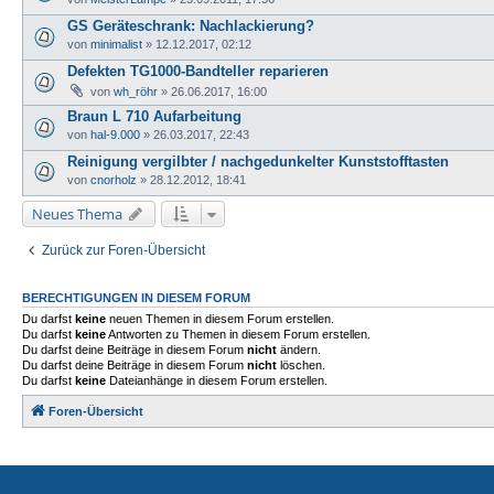
GS Geräteschrank: Nachlackierung?
von
minimalist
»
12.12.2017, 02:12
Defekten TG1000-Bandteller reparieren
von
wh_röhr
»
26.06.2017, 16:00
Braun L 710 Aufarbeitung
von
hal-9.000
»
26.03.2017, 22:43
Reinigung vergilbter / nachgedunkelter Kunststofftasten
von
cnorholz
»
28.12.2012, 18:41
Neues Thema
Zurück zur Foren-Übersicht
BERECHTIGUNGEN IN DIESEM FORUM
Du darfst
keine
neuen Themen in diesem Forum erstellen.
Du darfst
keine
Antworten zu Themen in diesem Forum erstellen.
Du darfst deine Beiträge in diesem Forum
nicht
ändern.
Du darfst deine Beiträge in diesem Forum
nicht
löschen.
Du darfst
keine
Dateianhänge in diesem Forum erstellen.
Foren-Übersicht