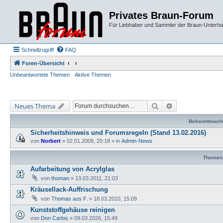
Privates Braun-Forum
Für Liebhaber und Sammler der Braun-Unterhal
Schnellzugriff
FAQ
Foren-Übersicht
Unbeantwortete Themen
Aktive Themen
Suche
Erweiterte Suche
Neues Thema
Bekanntmach
Sicherheitshinweis und Forumsregeln (Stand 13.02.2016)
von
Norbert
»
02.01.2009, 20:18
» in
Admin-News
Themen
Aufarbeitung von Acrylglas
von
thoman
»
13.03.2011, 21:03
Kräusellack-Auffrischung
von
Thomas aus F.
»
18.03.2010, 15:09
Kunststoffgehäuse reinigen
von
Don Carlos
»
09.03.2026, 15:49