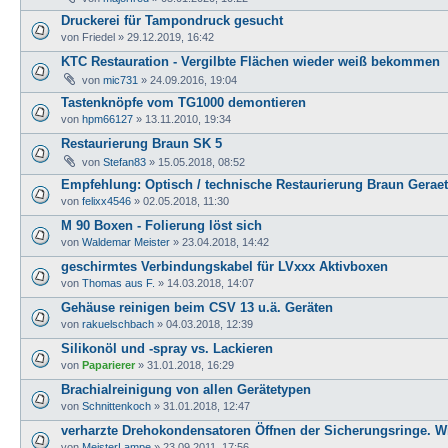
Druckerei für Tampondruck gesucht
von
Friedel
»
29.12.2019, 16:42
KTC Restauration - Vergilbte Flächen wieder weiß bekommen
von
mic731
»
24.09.2016, 19:04
Tastenknöpfe vom TG1000 demontieren
von
hpm66127
»
13.11.2010, 19:34
Restaurierung Braun SK 5
von
Stefan83
»
15.05.2018, 08:52
Empfehlung: Optisch / technische Restaurierung Braun Gerae
von
felixx4546
»
02.05.2018, 11:30
M 90 Boxen - Folierung löst sich
von
Waldemar Meister
»
23.04.2018, 14:42
geschirmtes Verbindungskabel für LVxxx Aktivboxen
von
Thomas aus F.
»
14.03.2018, 14:07
Gehäuse reinigen beim CSV 13 u.ä. Geräten
von
rakuelschbach
»
04.03.2018, 12:39
Silikonöl und -spray vs. Lackieren
von
Paparierer
»
31.01.2018, 16:29
Brachialreinigung von allen Gerätetypen
von
Schnittenkoch
»
31.01.2018, 12:47
verharzte Drehokondensatoren Öffnen der Sicherungsringe. W
von
MeisterLampe
»
23.09.2011, 17:56