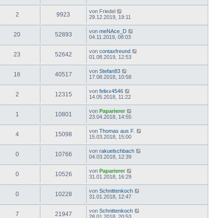
von
Friedel
2
9923
29.12.2019, 19:11
von
meNAce_D
20
52893
04.11.2019, 08:03
von
contaxfreund
23
52642
01.08.2019, 12:53
von
Stefan83
16
40517
17.08.2018, 10:58
von
felixx4546
2
12315
14.05.2018, 11:22
von
Paparierer
1
10801
23.04.2018, 14:55
von
Thomas aus F.
4
15098
15.03.2018, 15:00
von
rakuelschbach
0
10766
04.03.2018, 12:39
von
Paparierer
0
10526
31.01.2018, 16:29
von
Schnittenkoch
0
10228
31.01.2018, 12:47
von
Schnittenkoch
7
21947
28.01.2018, 20:53