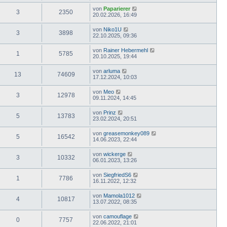
von
Paparierer
3
2350
20.02.2026, 16:49
von
Niko1U
3
3898
22.10.2025, 09:36
von
Rainer Hebermehl
1
5785
20.10.2025, 19:44
von
arluma
13
74609
17.12.2024, 10:03
von
Meo
3
12978
09.11.2024, 14:45
von
Prinz
5
13783
23.02.2024, 20:51
von
greasemonkey089
5
16542
14.06.2023, 22:44
von
wickerge
3
10332
06.01.2023, 13:26
von
SiegfriedS6
1
7786
16.11.2022, 12:32
von
Mamola1012
4
10817
13.07.2022, 08:35
von
camouflage
0
7757
22.06.2022, 21:01