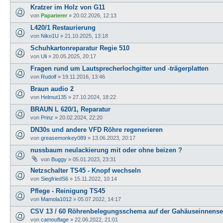
Kratzer im Holz von G11
von
Paparierer
»
20.02.2026, 12:13
L420/1 Restaurierung
von
Niko1U
»
21.10.2025, 13:18
Schuhkartonreparatur Regie 510
von
Uli
»
20.05.2025, 20:17
Fragen rund um Lautsprecherlochgitter und -trägerplatten
von
Rudolf
»
19.11.2016, 13:46
Braun audio 2
von
Helmut135
»
27.10.2024, 18:22
BRAUN L 620/1, Reparatur
von
Prinz
»
20.02.2024, 22:20
DN30s und andere VFD Röhre regenerieren
von
greasemonkey089
»
13.06.2023, 20:17
nussbaum neulackierung mit oder ohne beizen ?
von
Buggy
»
05.01.2023, 23:31
Netzschalter TS45 - Knopf wechseln
von
SiegfriedS6
»
15.11.2022, 10:14
Pflege - Reinigung TS45
von
Mamola1012
»
05.07.2022, 14:17
CSV 13 / 60 Röhrenbelegungsschema auf der Gahäuseinnense
von
camouflage
»
22.06.2022, 21:01