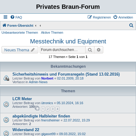
Privates Braun-Forum
FAQ
Registrieren
Anmelden
S
Foren-Übersicht
Unbeantwortete Themen
Aktive Themen
u
Messtechnik und Equipment
c
h
Suche
Erweiterte Suche
Neues Thema
e
17 Themen • Seite
1
von
1
Bekanntmachungen
Sicherheitshinweis und Forumsregeln (Stand 13.02.2016)
Letzter Beitrag von
Norbert
«
02.01.2009, 20:18
Verfasst in
Admin-News
Themen
LCR Meter
Letzter Beitrag von
ütronics
«
05.10.2024, 16:16
Antworten:
100
1
2
3
4
abgekündigte Halbleiter finden
Letzter Beitrag von
fnerstheimer
«
22.07.2022, 15:29
Antworten:
2
Widerstand 22
Letzter Beitrag von
gigaset99
«
09.03.2022, 15:02