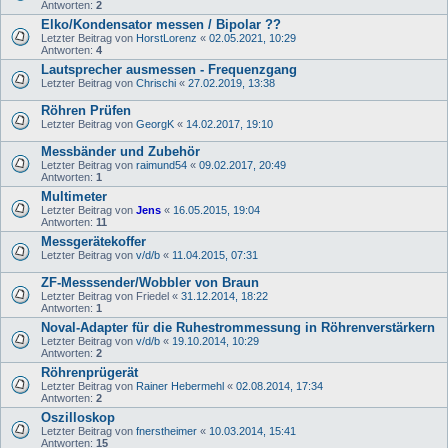
Antworten:
2
Elko/Kondensator messen / Bipolar ??
Letzter Beitrag von
HorstLorenz
«
02.05.2021, 10:29
Antworten:
4
Lautsprecher ausmessen - Frequenzgang
Letzter Beitrag von
Chrischi
«
27.02.2019, 13:38
Röhren Prüfen
Letzter Beitrag von
GeorgK
«
14.02.2017, 19:10
Messbänder und Zubehör
Letzter Beitrag von
raimund54
«
09.02.2017, 20:49
Antworten:
1
Multimeter
Letzter Beitrag von
Jens
«
16.05.2015, 19:04
Antworten:
11
Messgerätekoffer
Letzter Beitrag von
v/d/b
«
11.04.2015, 07:31
ZF-Messsender/Wobbler von Braun
Letzter Beitrag von
Friedel
«
31.12.2014, 18:22
Antworten:
1
Noval-Adapter für die Ruhestrommessung in Röhrenverstärkern
Letzter Beitrag von
v/d/b
«
19.10.2014, 10:29
Antworten:
2
Röhrenprügerät
Letzter Beitrag von
Rainer Hebermehl
«
02.08.2014, 17:34
Antworten:
2
Oszilloskop
Letzter Beitrag von
fnerstheimer
«
10.03.2014, 15:41
Antworten:
15