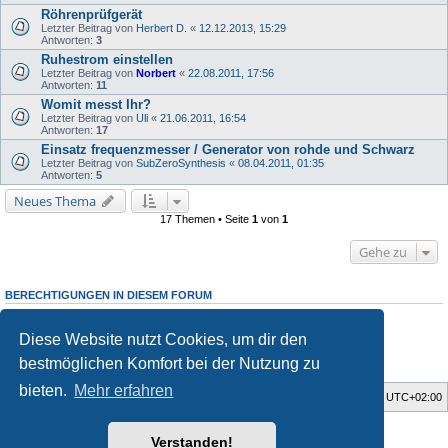
Röhrenprüfgerät
Letzter Beitrag von
Herbert D.
«
12.12.2013, 15:29
Antworten:
3
Ruhestrom einstellen
Letzter Beitrag von
Norbert
«
22.08.2011, 17:56
Antworten:
11
Womit messt Ihr?
Letzter Beitrag von
Uli
«
21.06.2011, 16:54
Antworten:
17
Einsatz frequenzmesser / Generator von rohde und Schwarz
Letzter Beitrag von
SubZeroSynthesis
«
08.04.2011, 01:35
Antworten:
5
Neues Thema
17 Themen • Seite
1
von
1
Gehe zu
BERECHTIGUNGEN IN DIESEM FORUM
Du darfst
keine
neuen Themen in diesem Forum erstellen.
Du darfst
keine
Antworten zu Themen in diesem Forum erstellen.
Diese Website nutzt Cookies, um dir den
Du darfst deine Beiträge in diesem Forum
nicht
ändern.
Du darfst deine Beiträge in diesem Forum
nicht
löschen.
bestmöglichen Komfort bei der Nutzung zu
Du darfst
keine
Dateianhänge in diesem Forum erstellen.
bieten.
Mehr erfahren
Foren-Übersicht
Alle Zeiten sind
UTC+02:00
Style developer by
forum tricolor tv
,
Verstanden!
Powered by
phpBB
® Forum Software © phpBB Limited