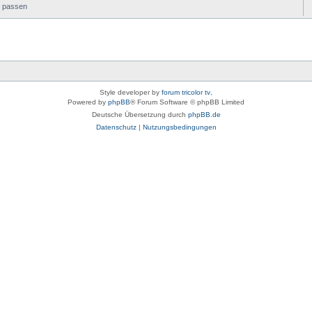
k passen
Style developer by
forum tricolor tv
,
Powered by
phpBB
® Forum Software © phpBB Limited
Deutsche Übersetzung durch
phpBB.de
Datenschutz
|
Nutzungsbedingungen