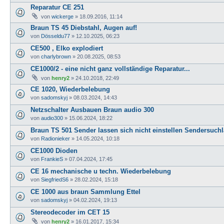
Reparatur CE 251
von
wickerge
»
18.09.2016, 11:14
Braun TS 45 Diebstahl, Augen auf!
von
Dösseldu77
»
12.10.2025, 06:23
CE500 , Elko explodiert
von
charlybrown
»
20.08.2025, 08:53
CE1000/2 - eine nicht ganz vollständige Reparatur...
von
henry2
»
24.10.2018, 22:49
CE 1020, Wiederbelebung
von
sadomskyj
»
08.03.2024, 14:43
Netzschalter Ausbauen Braun audio 300
von
audio300
»
15.06.2024, 18:22
Braun TS 501 Sender lassen sich nicht einstellen Sendersuchla
von
Radionieker
»
14.05.2024, 10:18
CE1000 Dioden
von
FrankieS
»
07.04.2024, 17:45
CE 16 mechanische u techn. Wiederbelebung
von
SiegfriedS6
»
28.02.2024, 15:18
CE 1000 aus braun Sammlung Ettel
von
sadomskyj
»
04.02.2024, 19:13
Stereodecoder im CET 15
von
henry2
»
16.01.2017, 15:34