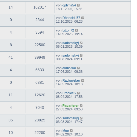
von
optima54
14
162017
18.11.2025, 15:36
von
Dösseldu77
0
2344
12.10.2025, 06:23
von
Litton72
4
3594
14.09.2025, 19:14
von
sadomskyj
8
22500
08.01.2025, 10:39
von
sadomskyj
41
39949
30.08.2024, 09:11
von
audio300
4
6633
17.06.2024, 09:38
von
Radionieker
0
6381
14.05.2024, 10:18
von
FrankieS
11
12620
08.04.2024, 17:56
von
Paparierer
4
7043
27.03.2024, 09:53
von
sadomskyj
36
28825
03.03.2024, 17:47
von
Meo
10
22200
04.02.2024, 10:10