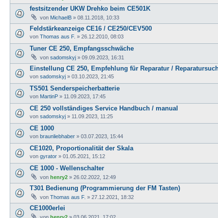
festsitzender UKW Drehko beim CE501K
von
MichaelB
»
08.11.2018, 10:33
Feldstärkeanzeige CE16 / CE250/CEV500
von
Thomas aus F.
»
26.12.2010, 08:03
Tuner CE 250, Empfangsschwäche
von
sadomskyj
»
09.09.2023, 16:31
Einstellung CE 250, Empfehlung für Reparatur / Reparatursuc
von
sadomskyj
»
03.10.2023, 21:45
TS501 Senderspeicherbatterie
von
MartinP
»
11.09.2023, 17:45
CE 250 vollständiges Service Handbuch / manual
von
sadomskyj
»
11.09.2023, 11:25
CE 1000
von
braunliebhaber
»
03.07.2023, 15:44
CE1020, Proportionalität der Skala
von
gyrator
»
01.05.2021, 15:12
CE 1000 - Wellenschalter
von
henry2
»
26.02.2022, 12:49
T301 Bedienung (Programmierung der FM Tasten)
von
Thomas aus F.
»
27.12.2021, 18:32
CE1000erlei
von
henry2
»
03.06.2021, 17:02