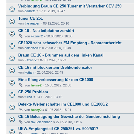
Verbindung Braun CE 250 Tuner mit Verstärker CEV 250
von
dadrete
»
17.11.2019, 05:47
Tuner CE 251
von
the reaper
»
08.12.2020, 20:10
CE 16 - Netzteilplatine zerstört
von
Fitzner2
»
30.08.2020, 16:05
CE1020 sehr schwacher FM Empfang - Reparaturbericht
von
edison2005
»
25.08.2020, 19:49
Braun CE 16 - Brummen auf dem linken Kanal
von
Fitzner2
»
07.07.2020, 16:23
CE 16 mit blockiertem Drehkondensator
von
kottan
»
21.04.2020, 22:49
Eine Klangverbesserung für den CE1000
von
henry2
»
15.03.2019, 22:08
CE 250 Problem
von
turisz
»
13.12.2018, 13:16
Defekte Wellenschalter im CE1000 und CE1000/2
von
henry2
»
01.07.2018, 15:21
CE 16 Befestigung der Gewichte der Sendereinstellung
von
rakuelschbach
»
27.05.2018, 11:16
UKW-Empfangsteil CE 250/251 vs. 500/501?