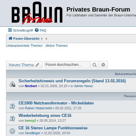
Privates Braun-Forum
Für Liebhaber und Sammler der Braun-Unterhal
Schnellzugriff
FAQ
Foren-Übersicht
Unbeantwortete Themen
Aktive Themen
Suche
Erweiterte Suche
Neues Thema
Bekanntmach
Sicherheitshinweis und Forumsregeln (Stand 13.02.2016)
von
Norbert
»
02.01.2009, 20:18
» in
Admin-News
Themen
CE1000 Netztransformator - Wickeldaten
von
Rainer Hebermehl
»
06.02.2011, 17:25
Wiederbelebung eines CE16
von
henry2
»
28.05.2014, 13:27
CE 16 Stereo Lampe Funktionsweise
von
Sendlinger
»
11.02.2026, 20:54