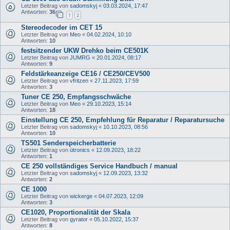
Letzter Beitrag von
sadomskyj
«
03.03.2024, 17:47
Antworten:
36
1
2
Stereodecoder im CET 15
Letzter Beitrag von
Meo
«
04.02.2024, 10:10
Antworten:
10
festsitzender UKW Drehko beim CE501K
Letzter Beitrag von
JUMRG
«
20.01.2024, 08:17
Antworten:
9
Feldstärkeanzeige CE16 / CE250/CEV500
Letzter Beitrag von
vfritzen
«
27.11.2023, 17:59
Antworten:
3
Tuner CE 250, Empfangsschwäche
Letzter Beitrag von
Meo
«
29.10.2023, 15:14
Antworten:
18
Einstellung CE 250, Empfehlung für Reparatur / Reparatursuche
Letzter Beitrag von
sadomskyj
«
10.10.2023, 08:56
Antworten:
10
TS501 Senderspeicherbatterie
Letzter Beitrag von
ütronics
«
12.09.2023, 18:22
Antworten:
1
CE 250 vollständiges Service Handbuch / manual
Letzter Beitrag von
sadomskyj
«
12.09.2023, 13:32
Antworten:
2
CE 1000
Letzter Beitrag von
wickerge
«
04.07.2023, 12:09
Antworten:
3
CE1020, Proportionalität der Skala
Letzter Beitrag von
gyrator
«
05.10.2022, 15:37
Antworten:
8