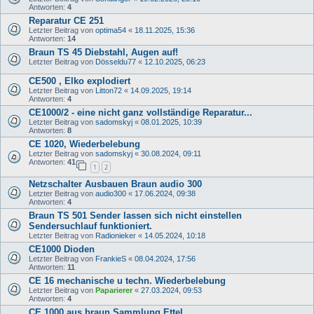
Antworten:
4
Reparatur CE 251
Letzter Beitrag von
optima54
«
18.11.2025, 15:36
Antworten:
14
Braun TS 45 Diebstahl, Augen auf!
Letzter Beitrag von
Dösseldu77
«
12.10.2025, 06:23
CE500 , Elko explodiert
Letzter Beitrag von
Litton72
«
14.09.2025, 19:14
Antworten:
4
CE1000/2 - eine nicht ganz vollständige Reparatur...
Letzter Beitrag von
sadomskyj
«
08.01.2025, 10:39
Antworten:
8
CE 1020, Wiederbelebung
Letzter Beitrag von
sadomskyj
«
30.08.2024, 09:11
Antworten:
41
1
2
Netzschalter Ausbauen Braun audio 300
Letzter Beitrag von
audio300
«
17.06.2024, 09:38
Antworten:
4
Braun TS 501 Sender lassen sich nicht einstellen
Sendersuchlauf funktioniert.
Letzter Beitrag von
Radionieker
«
14.05.2024, 10:18
CE1000 Dioden
Letzter Beitrag von
FrankieS
«
08.04.2024, 17:56
Antworten:
11
CE 16 mechanische u techn. Wiederbelebung
Letzter Beitrag von
Paparierer
«
27.03.2024, 09:53
Antworten:
4
CE 1000 aus braun Sammlung Ettel