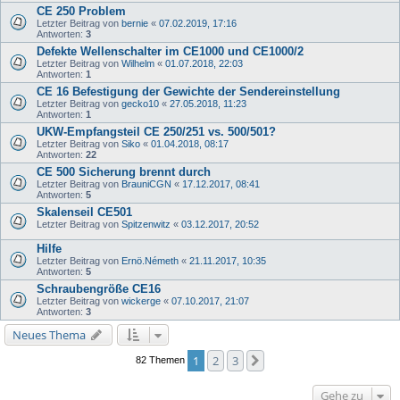
CE 250 Problem
Letzter Beitrag von
bernie
«
07.02.2019, 17:16
Antworten:
3
Defekte Wellenschalter im CE1000 und CE1000/2
Letzter Beitrag von
Wilhelm
«
01.07.2018, 22:03
Antworten:
1
CE 16 Befestigung der Gewichte der Sendereinstellung
Letzter Beitrag von
gecko10
«
27.05.2018, 11:23
Antworten:
1
UKW-Empfangsteil CE 250/251 vs. 500/501?
Letzter Beitrag von
Siko
«
01.04.2018, 08:17
Antworten:
22
CE 500 Sicherung brennt durch
Letzter Beitrag von
BrauniCGN
«
17.12.2017, 08:41
Antworten:
5
Skalenseil CE501
Letzter Beitrag von
Spitzenwitz
«
03.12.2017, 20:52
Hilfe
Letzter Beitrag von
Ernö.Németh
«
21.11.2017, 10:35
Antworten:
5
Schraubengröße CE16
Letzter Beitrag von
wickerge
«
07.10.2017, 21:07
Antworten:
3
Neues Thema
1
2
3
Nächste
82 Themen
Gehe zu