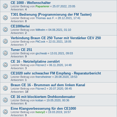
CE 1000 - Wellenschalter
Letzter Beitrag von
Paparierer
«
25.07.2022, 23:05
Antworten:
4
T301 Bedienung (Programmierung der FM Tasten)
Letzter Beitrag von
Thomas aus F.
«
28.12.2021, 17:41
Antworten:
8
CE1000erlei
Letzter Beitrag von
Wilhelm
«
04.06.2021, 01:10
Antworten:
2
Verbindung Braun CE 250 Tuner mit Verstärker CEV 250
Letzter Beitrag von
PitCook
«
22.01.2021, 18:05
Antworten:
7
Tuner CE 251
Letzter Beitrag von
gschwab
«
13.01.2021, 09:03
Antworten:
9
CE 16 - Netzteilplatine zerstört
Letzter Beitrag von
Fitzner2
«
06.11.2020, 14:48
Antworten:
3
CE1020 sehr schwacher FM Empfang - Reparaturbericht
Letzter Beitrag von
fnerstheimer
«
28.08.2020, 19:53
Antworten:
1
Braun CE 16 - Brummen auf dem linken Kanal
Letzter Beitrag von
Fitzner2
«
20.07.2020, 08:45
Antworten:
18
CE 16 mit blockiertem Drehkondensator
Letzter Beitrag von
kottan
«
19.05.2020, 00:36
Antworten:
6
Eine Klangverbesserung für den CE1000
Letzter Beitrag von
henry2
«
19.03.2019, 16:57
Antworten:
9