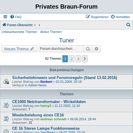
Privates Braun-Forum
FAQ
Registrieren
Anmelden
S
Foren-Übersicht
Unbeantwortete Themen
Aktive Themen
u
Tuner
c
h
Suche
Erweiterte Suche
Neues Thema
e
1
2
3
Nächste
82 Themen
Bekanntmachungen
Sicherheitshinweis und Forumsregeln (Stand 13.02.2016)
Letzter Beitrag von
Norbert
«
02.01.2009, 20:18
Verfasst in
Admin-News
Themen
CE1000 Netztransformator - Wickeldaten
Letzter Beitrag von
henry2
«
11.12.2020, 11:16
Antworten:
7
Wiederbelebung eines CE16
Letzter Beitrag von
andreas schnadt
«
06.06.2014, 18:44
Antworten:
15
CE 16 Stereo Lampe Funktionsweise
Letzter Beitrag von
Sendlinger
«
19.02.2026, 23:10