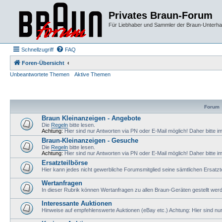
Privates Braun-Forum
Für Liebhaber und Sammler der Braun-Unterhal
Schnellzugriff
FAQ
Foren-Übersicht
Unbeantwortete Themen
Aktive Themen
Forum
Braun Kleinanzeigen - Angebote
Die
Regeln
bitte lesen.
Achtung:
Hier sind nur Antworten via PN oder E-Mail möglich! Daher bitte i
Braun-Kleinanzeigen - Gesuche
Die
Regeln
bitte lesen.
Achtung:
Hier sind nur Antworten via PN oder E-Mail möglich! Daher bitte i
Ersatzteilbörse
Hier kann jedes nicht gewerbliche Forumsmitglied seine sämtlichen Ersatzte
Wertanfragen
In dieser Rubrik können Wertanfragen zu allen Braun-Geräten gestellt wer
Interessante Auktionen
Hinweise auf empfehlenswerte Auktionen (eBay etc.) Achtung: Hier sind nur