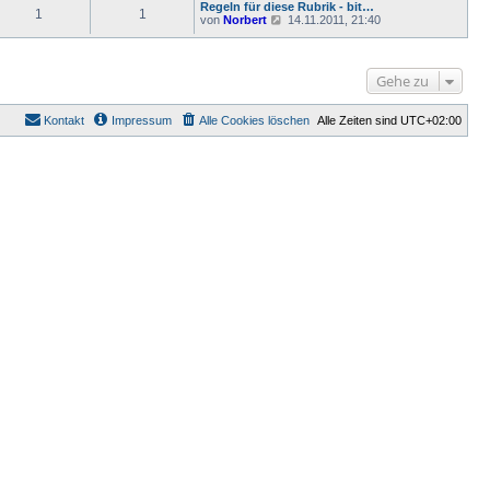
u
e
a
Regeln für diese Rubrik - bit…
e
1
1
e
i
N
g
von
Norbert
14.11.2011, 21:40
r
s
t
e
B
t
r
u
e
e
a
e
i
r
g
s
t
Gehe zu
B
t
r
e
e
a
i
r
g
t
Kontakt
Impressum
Alle Cookies löschen
Alle Zeiten sind
UTC+02:00
B
r
e
a
i
g
t
r
a
g