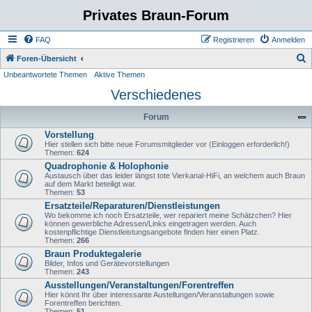
Privates Braun-Forum
FAQ
Registrieren
Anmelden
S
Foren-Übersicht
Unbeantwortete Themen
Aktive Themen
u
Verschiedenes
c
h
Forum
e
Vorstellung
Hier stellen sich bitte neue Forumsmitglieder vor (Einloggen erforderlich!)
Themen:
624
Quadrophonie & Holophonie
Austausch über das leider längst tote Vierkanal-HiFi, an welchem auch Braun
auf dem Markt beteiligt war.
Themen:
53
Ersatzteile/Reparaturen/Dienstleistungen
Wo bekomme ich noch Ersatzteile, wer repariert meine Schätzchen? Hier
können gewerbliche Adressen/Links eingetragen werden. Auch
kostenpflichtige Dienstleistungsangebote finden hier einen Platz.
Themen:
266
Braun Produktegalerie
Bilder, Infos und Gerätevorstellungen
Themen:
243
Ausstellungen/Veranstaltungen/Forentreffen
Hier könnt Ihr über interessante Austellungen/Veranstaltungen sowie
Forentreffen berichten.
Themen:
51