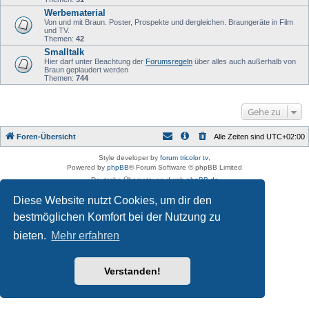
Werbematerial
Von und mit Braun. Poster, Prospekte und dergleichen. Braungeräte in Film
und TV.
Themen:
42
Smalltalk
Hier darf unter Beachtung der
Forumsregeln
über alles auch außerhalb von
Braun geplaudert werden
Themen:
744
Gehe zu
Foren-Übersicht
Alle Zeiten sind
UTC+02:00
Style developer by
forum tricolor tv
,
Powered by
phpBB
® Forum Software © phpBB Limited
Deutsche Übersetzung durch
phpBB.de
Datenschutz
|
Nutzungsbedingungen
Diese Website nutzt Cookies, um dir den
bestmöglichen Komfort bei der Nutzung zu
bieten.
Mehr erfahren
Verstanden!