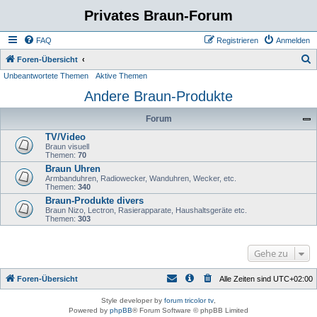
Privates Braun-Forum
FAQ
Registrieren
Anmelden
S
Foren-Übersicht
Unbeantwortete Themen
Aktive Themen
u
Andere Braun-Produkte
c
h
Forum
e
TV/Video
Braun visuell
Themen:
70
Braun Uhren
Armbanduhren, Radiowecker, Wanduhren, Wecker, etc.
Themen:
340
Braun-Produkte divers
Braun Nizo, Lectron, Rasierapparate, Haushaltsgeräte etc.
Themen:
303
Gehe zu
Foren-Übersicht
Alle Zeiten sind
UTC+02:00
Style developer by
forum tricolor tv
,
Powered by
phpBB
® Forum Software © phpBB Limited