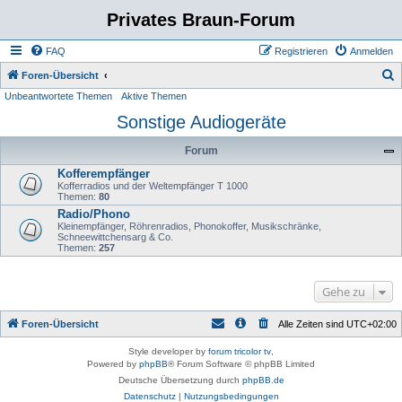
Privates Braun-Forum
FAQ
Registrieren
Anmelden
S
Foren-Übersicht
Unbeantwortete Themen
Aktive Themen
u
Sonstige Audiogeräte
c
h
Forum
e
Kofferempfänger
Kofferradios und der Weltempfänger T 1000
Themen:
80
Radio/Phono
Kleinempfänger, Röhrenradios, Phonokoffer, Musikschränke,
Schneewittchensarg & Co.
Themen:
257
Gehe zu
Foren-Übersicht
Alle Zeiten sind
UTC+02:00
Style developer by
forum tricolor tv
,
Powered by
phpBB
® Forum Software © phpBB Limited
Deutsche Übersetzung durch
phpBB.de
Datenschutz
|
Nutzungsbedingungen