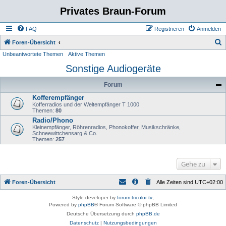
Privates Braun-Forum
FAQ
Registrieren
Anmelden
S
Foren-Übersicht
Unbeantwortete Themen
Aktive Themen
u
Sonstige Audiogeräte
c
h
Forum
e
Kofferempfänger
Kofferradios und der Weltempfänger T 1000
Themen:
80
Radio/Phono
Kleinempfänger, Röhrenradios, Phonokoffer, Musikschränke,
Schneewittchensarg & Co.
Themen:
257
Gehe zu
Foren-Übersicht
Alle Zeiten sind
UTC+02:00
Style developer by
forum tricolor tv
,
Powered by
phpBB
® Forum Software © phpBB Limited
Deutsche Übersetzung durch
phpBB.de
Datenschutz
|
Nutzungsbedingungen