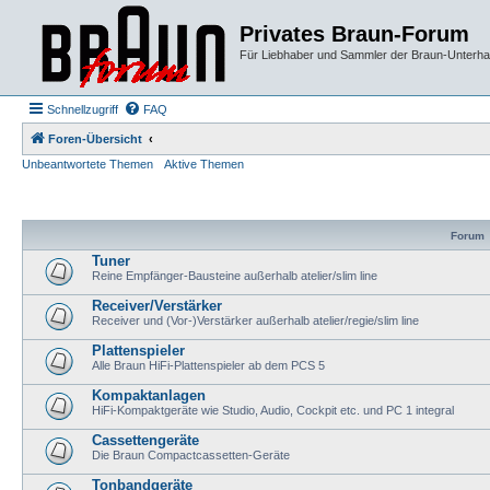
Privates Braun-Forum
Für Liebhaber und Sammler der Braun-Unterhal
Schnellzugriff
FAQ
Foren-Übersicht
Unbeantwortete Themen
Aktive Themen
Forum
Tuner
Reine Empfänger-Bausteine außerhalb atelier/slim line
Receiver/Verstärker
Receiver und (Vor-)Verstärker außerhalb atelier/regie/slim line
Plattenspieler
Alle Braun HiFi-Plattenspieler ab dem PCS 5
Kompaktanlagen
HiFi-Kompaktgeräte wie Studio, Audio, Cockpit etc. und PC 1 integral
Cassettengeräte
Die Braun Compactcassetten-Geräte
Tonbandgeräte