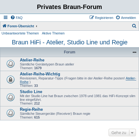
Privates Braun-Forum
FAQ
Registrieren
Anmelden
S
Foren-Übersicht
Unbeantwortete Themen
Aktive Themen
u
Braun HiFi - Atelier, Studio Line und Regie
c
h
Forum
e
Atelier-Reihe
Sämtliche Gerätetypen Braun atelier
Themen:
1679
Atelier-Reihe-Wichtig
Revisionen, Reparatur-Tipps (Fragen bitte in der Atelier-Reihe posten!
Atelier-
Reihe
)
Themen:
33
Studio Line
Mit der Studio Line hat Braun zwischen 1978 und 1981 das HiFi-Konzept slim
line eingeführt.
Themen:
212
Regie-Reihe
Sämtliche Steuergeräte (Receiver) Braun regie
Themen:
615
Gehe zu