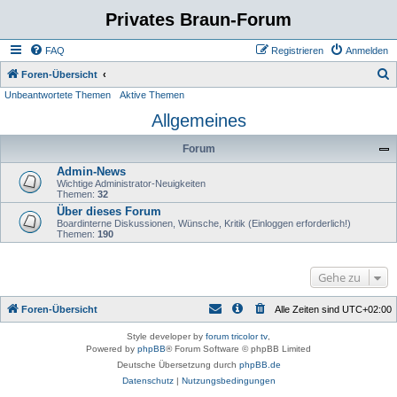
Privates Braun-Forum
FAQ
Registrieren
Anmelden
S
Foren-Übersicht
Unbeantwortete Themen
Aktive Themen
u
Allgemeines
c
h
Forum
e
Admin-News
Wichtige Administrator-Neuigkeiten
Themen:
32
Über dieses Forum
Boardinterne Diskussionen, Wünsche, Kritik (Einloggen erforderlich!)
Themen:
190
Gehe zu
Foren-Übersicht
Alle Zeiten sind
UTC+02:00
Style developer by
forum tricolor tv
,
Powered by
phpBB
® Forum Software © phpBB Limited
Deutsche Übersetzung durch
phpBB.de
Datenschutz
|
Nutzungsbedingungen