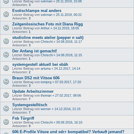
Letzter Beitrag von
sekman
«
29.11.2019, 15:08
Antworten:
3
Esstischlampe mal anders
Letzter Beitrag von
sekman
«
25.11.2019, 00:22
Antworten:
3
Zeitgenössisches Foto mit Diana Rigg
Letzter Beitrag von
Arthur
«
14.11.2019, 18:05
Antworten:
1
studioline meets atelier (pepper n salt)
Letzter Beitrag von
Chrischi
«
14.08.2018, 11:17
Antworten:
3
Der Anfang ist gemacht!
Letzter Beitrag von
Chrischi
«
14.08.2018, 11:15
Antworten:
1
systemgestell aktuell bei ebäh
Letzter Beitrag von
arluma
«
24.12.2017, 14:14
Antworten:
2
Braun DS2 mit Vitsoe 606
Letzter Beitrag von
tomjorg
«
07.03.2017, 17:20
Antworten:
3
Update Arbeitszimmer
Letzter Beitrag von
thoman
«
27.02.2017, 08:06
Antworten:
7
Systemgestelltisch
Letzter Beitrag von
werner
«
14.12.2016, 21:15
Antworten:
7
Fsb Türgriff
Letzter Beitrag von
Chrischi
«
09.09.2016, 16:10
Antworten:
9
606 E-Profile Vitsoe und sdr+ kompatibel? Verkauft jemand?