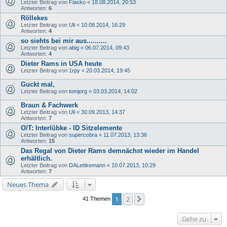
Letzter Beitrag von
Fiasko
«
18.08.2014, 20:53
Antworten:
6
Röllekes
Letzter Beitrag von
Uli
«
10.08.2014, 16:29
Antworten:
4
so siehts bei mir aus..........
Letzter Beitrag von
abig
«
06.07.2014, 09:43
Antworten:
4
Dieter Rams in USA heute
Letzter Beitrag von
1rpy
«
20.03.2014, 19:45
Guckt mal,
Letzter Beitrag von
tomjorg
«
03.03.2014, 14:02
Braun & Fachwerk
Letzter Beitrag von
Uli
«
30.09.2013, 14:37
Antworten:
7
O/T: Interlübke - ID Sitzelemente
Letzter Beitrag von
supercobra
«
11.07.2013, 13:36
Antworten:
15
Das Regal von Dieter Rams demnächst wieder im Handel
erhältlich.
Letzter Beitrag von
DALettkemann
«
10.07.2013, 10:29
Antworten:
7
Neues Thema
1
2
Nächste
41 Themen
Gehe zu