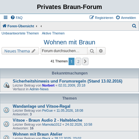
Privates Braun-Forum
FAQ
Registrieren
Anmelden
S
Foren-Übersicht
Unbeantwortete Themen
Aktive Themen
u
Wohnen mit Braun
c
h
Suche
Erweiterte Suche
Neues Thema
e
1
2
Nächste
41 Themen
Bekanntmachungen
Sicherheitshinweis und Forumsregeln (Stand 13.02.2016)
Letzter Beitrag von
Norbert
«
02.01.2009, 20:18
Verfasst in
Admin-News
Themen
Wandanlage und Vitsoe-Regal
Letzter Beitrag von
PeGue
«
11.05.2026, 18:08
Antworten:
3
Vitsoe - Braun Audio 2 - Haltebleche
Letzter Beitrag von
Mamola1012
«
24.02.2026, 10:58
Antworten:
16
Wohnen mit Braun Atelier
Letzter Beitrag von
Black
«
28.12.2025, 23:02