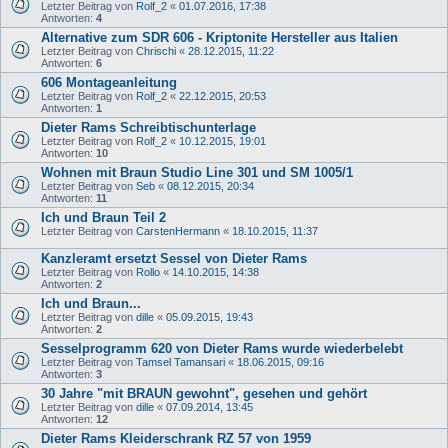
Letzter Beitrag von
Rolf_2
«
01.07.2016, 17:38
Antworten:
4
Alternative zum SDR 606 - Kriptonite Hersteller aus Italien
Letzter Beitrag von
Chrischi
«
28.12.2015, 11:22
Antworten:
6
606 Montageanleitung
Letzter Beitrag von
Rolf_2
«
22.12.2015, 20:53
Antworten:
1
Dieter Rams Schreibtischunterlage
Letzter Beitrag von
Rolf_2
«
10.12.2015, 19:01
Antworten:
10
Wohnen mit Braun Studio Line 301 und SM 1005/1
Letzter Beitrag von
Seb
«
08.12.2015, 20:34
Antworten:
11
Ich und Braun Teil 2
Letzter Beitrag von
CarstenHermann
«
18.10.2015, 11:37
Kanzleramt ersetzt Sessel von Dieter Rams
Letzter Beitrag von
Rollo
«
14.10.2015, 14:38
Antworten:
2
Ich und Braun...
Letzter Beitrag von
dille
«
05.09.2015, 19:43
Antworten:
2
Sesselprogramm 620 von Dieter Rams wurde wiederbelebt
Letzter Beitrag von
Tamsel Tamansari
«
18.06.2015, 09:16
Antworten:
3
30 Jahre "mit BRAUN gewohnt", gesehen und gehört
Letzter Beitrag von
dille
«
07.09.2014, 13:45
Antworten:
12
Dieter Rams Kleiderschrank RZ 57 von 1959