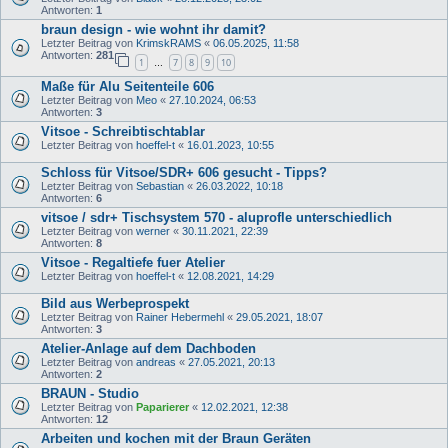
Antworten:
1
braun design - wie wohnt ihr damit?
Letzter Beitrag von
KrimskRAMS
«
06.05.2025, 11:58
Antworten:
281
1
7
8
9
10
…
Maße für Alu Seitenteile 606
Letzter Beitrag von
Meo
«
27.10.2024, 06:53
Antworten:
3
Vitsoe - Schreibtischtablar
Letzter Beitrag von
hoeffel-t
«
16.01.2023, 10:55
Schloss für Vitsoe/SDR+ 606 gesucht - Tipps?
Letzter Beitrag von
Sebastian
«
26.03.2022, 10:18
Antworten:
6
vitsoe / sdr+ Tischsystem 570 - aluprofle unterschiedlich
Letzter Beitrag von
werner
«
30.11.2021, 22:39
Antworten:
8
Vitsoe - Regaltiefe fuer Atelier
Letzter Beitrag von
hoeffel-t
«
12.08.2021, 14:29
Bild aus Werbeprospekt
Letzter Beitrag von
Rainer Hebermehl
«
29.05.2021, 18:07
Antworten:
3
Atelier-Anlage auf dem Dachboden
Letzter Beitrag von
andreas
«
27.05.2021, 20:13
Antworten:
2
BRAUN - Studio
Letzter Beitrag von
Paparierer
«
12.02.2021, 12:38
Antworten:
12
Arbeiten und kochen mit der Braun Geräten