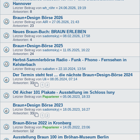
Hannover
Letzter Beitrag von
wh_röhr
«
24.06.2026, 19:19
Antworten:
8
Braun+Design Börse 2026
Letzter Beitrag von
AIR
«
27.05.2026, 21:43
Antworten:
23
Neues Braun-Buch: BRAUN ERLEBEN
Letzter Beitrag von
sadomskyj
«
08.02.2026, 17:58
Antworten:
4
Braun+Design-Börse 2025
Letzter Beitrag von
sadomskyj
«
11.05.2025, 16:22
Antworten:
24
Herbst-Sammlerbörse Radio - Funk - Phono - Fernsehen in
Kelsterbach
Letzter Beitrag von
sabafon
«
22.10.2024, 13:54
Der Termin steht fest ... die nächste Braun+Design-Börse 2024
Letzter Beitrag von
Uli
«
08.05.2024, 07:14
Antworten:
33
1
2
Otl Aicher 101 Plakate - Ausstellung im Schloss Isny
Letzter Beitrag von
Paparierer
«
05.06.2023, 18:33
Braun+Design Börse 2023
Letzter Beitrag von
sadomskyj
«
18.05.2023, 16:27
Antworten:
33
1
2
Braun-Börse 2022 in Kronberg
Letzter Beitrag von
Paparierer
«
14.05.2022, 23:06
Antworten:
12
Ausstellung Braun 100 im Bröhan-Museum Berlin