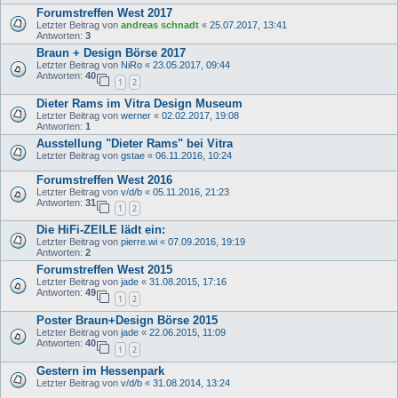
Forumstreffen West 2017
Letzter Beitrag von
andreas schnadt
«
25.07.2017, 13:41
Antworten:
3
Braun + Design Börse 2017
Letzter Beitrag von
NiRo
«
23.05.2017, 09:44
Antworten:
40
1
2
Dieter Rams im Vitra Design Museum
Letzter Beitrag von
werner
«
02.02.2017, 19:08
Antworten:
1
Ausstellung "Dieter Rams" bei Vitra
Letzter Beitrag von
gstae
«
06.11.2016, 10:24
Forumstreffen West 2016
Letzter Beitrag von
v/d/b
«
05.11.2016, 21:23
Antworten:
31
1
2
Die HiFi-ZEILE lädt ein:
Letzter Beitrag von
pierre.wi
«
07.09.2016, 19:19
Antworten:
2
Forumstreffen West 2015
Letzter Beitrag von
jade
«
31.08.2015, 17:16
Antworten:
49
1
2
Poster Braun+Design Börse 2015
Letzter Beitrag von
jade
«
22.06.2015, 11:09
Antworten:
40
1
2
Gestern im Hessenpark
Letzter Beitrag von
v/d/b
«
31.08.2014, 13:24