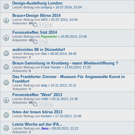
Design-Austellung London
Letzter Beitrag von
tomjorg
«
18.07.2014, 10:54
Braun+Design Börse 2014
Letzter Beitrag von
ARS
«
02.07.2014, 14:44
Antworten:
84
1
2
3
Forumstreffen Süd 2014
Letzter Beitrag von
Paparierer
«
10.06.2014, 23:46
Antworten:
40
1
2
audiovideo 88 in Düsseldorf
Letzter Beitrag von
Seb
«
08.06.2014, 08:45
Antworten:
3
Braun-Sammlung in Kronberg - wann Wiedereröffnung ?
Letzter Beitrag von
Frank Harder
«
13.04.2014, 17:25
Antworten:
6
Das Frankfurter Zimmer - Museum Für Angewandte Kunst in
Frankfurt
Letzter Beitrag von
abig
«
10.11.2013, 22:11
Antworten:
4
Forumstreffen "West" 2013
Letzter Beitrag von
v/d/b
«
03.11.2013, 21:48
Antworten:
86
1
2
3
fotos der braun börse 2013
Letzter Beitrag von
herbert
«
17.10.2013, 12:46
Letzte Woche auf der IFA...
Letzter Beitrag von
Jens
«
09.09.2013, 21:22
Antworten:
3