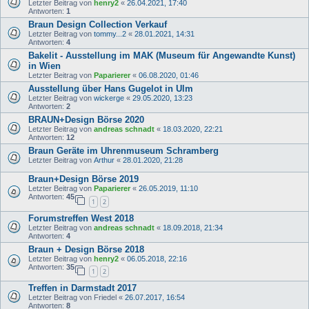
Letzter Beitrag von
henry2
«
26.04.2021, 17:40
Antworten:
1
Braun Design Collection Verkauf
Letzter Beitrag von
tommy...2
«
28.01.2021, 14:31
Antworten:
4
Bakelit - Ausstellung im MAK (Museum für Angewandte Kunst)
in Wien
Letzter Beitrag von
Paparierer
«
06.08.2020, 01:46
Ausstellung über Hans Gugelot in Ulm
Letzter Beitrag von
wickerge
«
29.05.2020, 13:23
Antworten:
2
BRAUN+Design Börse 2020
Letzter Beitrag von
andreas schnadt
«
18.03.2020, 22:21
Antworten:
12
Braun Geräte im Uhrenmuseum Schramberg
Letzter Beitrag von
Arthur
«
28.01.2020, 21:28
Braun+Design Börse 2019
Letzter Beitrag von
Paparierer
«
26.05.2019, 11:10
Antworten:
45
1
2
Forumstreffen West 2018
Letzter Beitrag von
andreas schnadt
«
18.09.2018, 21:34
Antworten:
4
Braun + Design Börse 2018
Letzter Beitrag von
henry2
«
06.05.2018, 22:16
Antworten:
35
1
2
Treffen in Darmstadt 2017
Letzter Beitrag von
Friedel
«
26.07.2017, 16:54
Antworten:
8