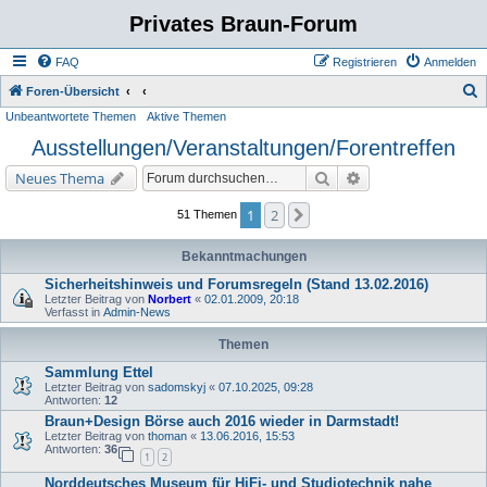
Privates Braun-Forum
FAQ
Registrieren
Anmelden
S
Foren-Übersicht
Unbeantwortete Themen
Aktive Themen
u
Ausstellungen/Veranstaltungen/Forentreffen
c
h
Suche
Erweiterte Suche
Neues Thema
e
1
2
Nächste
51 Themen
Bekanntmachungen
Sicherheitshinweis und Forumsregeln (Stand 13.02.2016)
Letzter Beitrag von
Norbert
«
02.01.2009, 20:18
Verfasst in
Admin-News
Themen
Sammlung Ettel
Letzter Beitrag von
sadomskyj
«
07.10.2025, 09:28
Antworten:
12
Braun+Design Börse auch 2016 wieder in Darmstadt!
Letzter Beitrag von
thoman
«
13.06.2016, 15:53
Antworten:
36
1
2
Norddeutsches Museum für HiFi- und Studiotechnik nahe