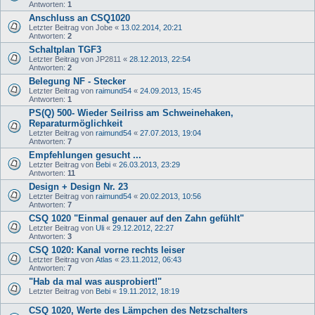
Antworten:
1
Anschluss an CSQ1020
Letzter Beitrag von
Jobe
«
13.02.2014, 20:21
Antworten:
2
Schaltplan TGF3
Letzter Beitrag von
JP2811
«
28.12.2013, 22:54
Antworten:
2
Belegung NF - Stecker
Letzter Beitrag von
raimund54
«
24.09.2013, 15:45
Antworten:
1
PS(Q) 500- Wieder Seilriss am Schweinehaken,
Reparaturmöglichkeit
Letzter Beitrag von
raimund54
«
27.07.2013, 19:04
Antworten:
7
Empfehlungen gesucht ...
Letzter Beitrag von
Bebi
«
26.03.2013, 23:29
Antworten:
11
Design + Design Nr. 23
Letzter Beitrag von
raimund54
«
20.02.2013, 10:56
Antworten:
7
CSQ 1020 "Einmal genauer auf den Zahn gefühlt"
Letzter Beitrag von
Uli
«
29.12.2012, 22:27
Antworten:
3
CSQ 1020: Kanal vorne rechts leiser
Letzter Beitrag von
Atlas
«
23.11.2012, 06:43
Antworten:
7
"Hab da mal was ausprobiert!"
Letzter Beitrag von
Bebi
«
19.11.2012, 18:19
CSQ 1020, Werte des Lämpchen des Netzschalters