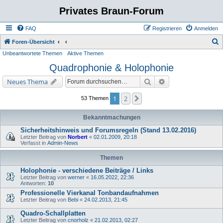
Privates Braun-Forum
FAQ
Registrieren
Anmelden
S
Foren-Übersicht
Unbeantwortete Themen
Aktive Themen
u
Quadrophonie & Holophonie
c
h
Suche
Erweiterte Suche
Neues Thema
e
1
2
Nächste
53 Themen
Bekanntmachungen
Sicherheitshinweis und Forumsregeln (Stand 13.02.2016)
Letzter Beitrag von
Norbert
«
02.01.2009, 20:18
Verfasst in
Admin-News
Themen
Holophonie - verschiedene Beiträge / Links
Letzter Beitrag von
werner
«
16.05.2022, 22:36
Antworten:
10
Professionelle Vierkanal Tonbandaufnahmen
Letzter Beitrag von
Bebi
«
24.02.2013, 21:45
Quadro-Schallplatten
Letzter Beitrag von
cnorholz
«
21.02.2013, 02:27