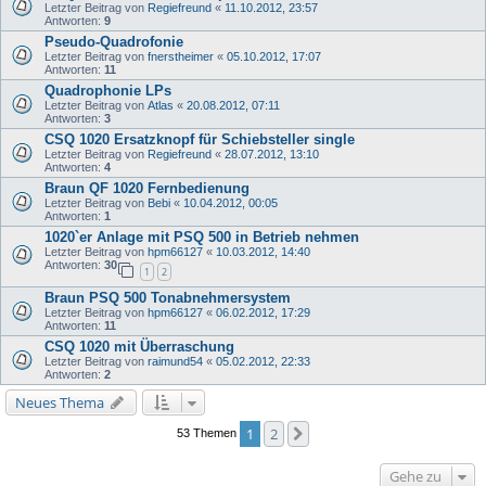
Letzter Beitrag von
Regiefreund
«
11.10.2012, 23:57
Antworten:
9
Pseudo-Quadrofonie
Letzter Beitrag von
fnerstheimer
«
05.10.2012, 17:07
Antworten:
11
Quadrophonie LPs
Letzter Beitrag von
Atlas
«
20.08.2012, 07:11
Antworten:
3
CSQ 1020 Ersatzknopf für Schiebsteller single
Letzter Beitrag von
Regiefreund
«
28.07.2012, 13:10
Antworten:
4
Braun QF 1020 Fernbedienung
Letzter Beitrag von
Bebi
«
10.04.2012, 00:05
Antworten:
1
1020`er Anlage mit PSQ 500 in Betrieb nehmen
Letzter Beitrag von
hpm66127
«
10.03.2012, 14:40
Antworten:
30
1
2
Braun PSQ 500 Tonabnehmersystem
Letzter Beitrag von
hpm66127
«
06.02.2012, 17:29
Antworten:
11
CSQ 1020 mit Überraschung
Letzter Beitrag von
raimund54
«
05.02.2012, 22:33
Antworten:
2
Neues Thema
1
2
Nächste
53 Themen
Gehe zu