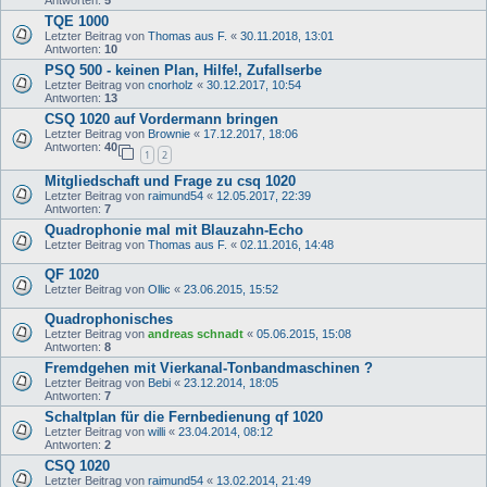
Antworten:
5
TQE 1000
Letzter Beitrag von
Thomas aus F.
«
30.11.2018, 13:01
Antworten:
10
PSQ 500 - keinen Plan, Hilfe!, Zufallserbe
Letzter Beitrag von
cnorholz
«
30.12.2017, 10:54
Antworten:
13
CSQ 1020 auf Vordermann bringen
Letzter Beitrag von
Brownie
«
17.12.2017, 18:06
Antworten:
40
1
2
Mitgliedschaft und Frage zu csq 1020
Letzter Beitrag von
raimund54
«
12.05.2017, 22:39
Antworten:
7
Quadrophonie mal mit Blauzahn-Echo
Letzter Beitrag von
Thomas aus F.
«
02.11.2016, 14:48
QF 1020
Letzter Beitrag von
Ollic
«
23.06.2015, 15:52
Quadrophonisches
Letzter Beitrag von
andreas schnadt
«
05.06.2015, 15:08
Antworten:
8
Fremdgehen mit Vierkanal-Tonbandmaschinen ?
Letzter Beitrag von
Bebi
«
23.12.2014, 18:05
Antworten:
7
Schaltplan für die Fernbedienung qf 1020
Letzter Beitrag von
willi
«
23.04.2014, 08:12
Antworten:
2
CSQ 1020
Letzter Beitrag von
raimund54
«
13.02.2014, 21:49