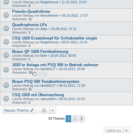
Letzter Beitrag von
Regiefreund
«
11.10.2012, 23:57
Antworten:
9
Pseudo-Quadrofonie
Letzter Beitrag von
fnerstheimer
«
05.10.2012, 17:07
Antworten:
11
Quadrophonie LPs
Letzter Beitrag von
Atlas
«
20.08.2012, 07:11
Antworten:
3
CSQ 1020 Ersatzknopf für Schiebsteller single
Letzter Beitrag von
Regiefreund
«
28.07.2012, 13:10
Antworten:
4
Braun QF 1020 Fernbedienung
Letzter Beitrag von
Bebi
«
10.04.2012, 00:05
Antworten:
1
1020`er Anlage mit PSQ 500 in Betrieb nehmen
Letzter Beitrag von
hpm66127
«
10.03.2012, 14:40
Antworten:
30
1
2
Braun PSQ 500 Tonabnehmersystem
Letzter Beitrag von
hpm66127
«
06.02.2012, 17:29
Antworten:
11
CSQ 1020 mit Überraschung
Letzter Beitrag von
raimund54
«
05.02.2012, 22:33
Antworten:
2
Neues Thema
1
2
Nächste
53 Themen
Gehe zu