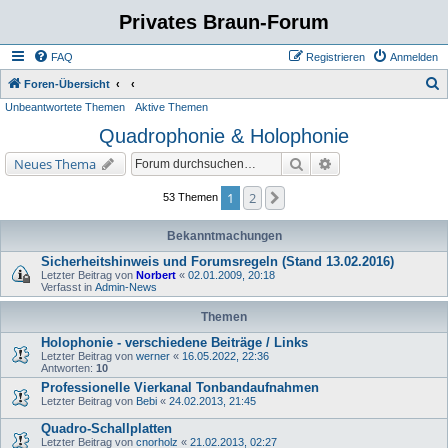
Privates Braun-Forum
FAQ
Registrieren
Anmelden
S
Foren-Übersicht
Unbeantwortete Themen
Aktive Themen
u
Quadrophonie & Holophonie
c
h
Suche
Erweiterte Suche
Neues Thema
e
1
2
Nächste
53 Themen
Bekanntmachungen
Sicherheitshinweis und Forumsregeln (Stand 13.02.2016)
Letzter Beitrag von
Norbert
«
02.01.2009, 20:18
Verfasst in
Admin-News
Themen
Holophonie - verschiedene Beiträge / Links
Letzter Beitrag von
werner
«
16.05.2022, 22:36
Antworten:
10
Professionelle Vierkanal Tonbandaufnahmen
Letzter Beitrag von
Bebi
«
24.02.2013, 21:45
Quadro-Schallplatten
Letzter Beitrag von
cnorholz
«
21.02.2013, 02:27