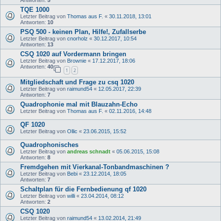
Antworten:
5
TQE 1000
Letzter Beitrag von
Thomas aus F.
«
30.11.2018, 13:01
Antworten:
10
PSQ 500 - keinen Plan, Hilfe!, Zufallserbe
Letzter Beitrag von
cnorholz
«
30.12.2017, 10:54
Antworten:
13
CSQ 1020 auf Vordermann bringen
Letzter Beitrag von
Brownie
«
17.12.2017, 18:06
Antworten:
40
1
2
Mitgliedschaft und Frage zu csq 1020
Letzter Beitrag von
raimund54
«
12.05.2017, 22:39
Antworten:
7
Quadrophonie mal mit Blauzahn-Echo
Letzter Beitrag von
Thomas aus F.
«
02.11.2016, 14:48
QF 1020
Letzter Beitrag von
Ollic
«
23.06.2015, 15:52
Quadrophonisches
Letzter Beitrag von
andreas schnadt
«
05.06.2015, 15:08
Antworten:
8
Fremdgehen mit Vierkanal-Tonbandmaschinen ?
Letzter Beitrag von
Bebi
«
23.12.2014, 18:05
Antworten:
7
Schaltplan für die Fernbedienung qf 1020
Letzter Beitrag von
willi
«
23.04.2014, 08:12
Antworten:
2
CSQ 1020
Letzter Beitrag von
raimund54
«
13.02.2014, 21:49