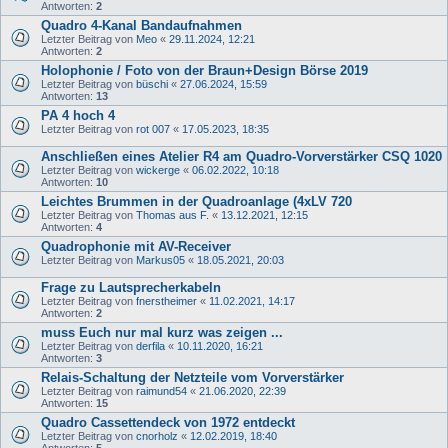
Antworten:
2
Quadro 4-Kanal Bandaufnahmen
Letzter Beitrag von
Meo
«
29.11.2024, 12:21
Antworten:
2
Holophonie / Foto von der Braun+Design Börse 2019
Letzter Beitrag von
büschi
«
27.06.2024, 15:59
Antworten:
13
PA 4 hoch 4
Letzter Beitrag von
rot 007
«
17.05.2023, 18:35
Anschließen eines Atelier R4 am Quadro-Vorverstärker CSQ 1020
Letzter Beitrag von
wickerge
«
06.02.2022, 10:18
Antworten:
10
Leichtes Brummen in der Quadroanlage (4xLV 720
Letzter Beitrag von
Thomas aus F.
«
13.12.2021, 12:15
Antworten:
4
Quadrophonie mit AV-Receiver
Letzter Beitrag von
Markus05
«
18.05.2021, 20:03
Frage zu Lautsprecherkabeln
Letzter Beitrag von
fnerstheimer
«
11.02.2021, 14:17
Antworten:
2
muss Euch nur mal kurz was zeigen ...
Letzter Beitrag von
derfila
«
10.11.2020, 16:21
Antworten:
3
Relais-Schaltung der Netzteile vom Vorverstärker
Letzter Beitrag von
raimund54
«
21.06.2020, 22:39
Antworten:
15
Quadro Cassettendeck von 1972 entdeckt
Letzter Beitrag von
cnorholz
«
12.02.2019, 18:40