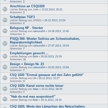
Antworten:
1
Anschluss an CSQ1020
Letzter Beitrag von
Jobe
«
13.02.2014, 20:21
Antworten:
2
Schaltplan TGF3
Letzter Beitrag von
JP2811
«
28.12.2013, 22:54
Antworten:
2
Belegung NF - Stecker
Letzter Beitrag von
raimund54
«
24.09.2013, 15:45
Antworten:
1
PS(Q) 500- Wieder Seilriss am Schweinehaken,
Reparaturmöglichkeit
Letzter Beitrag von
raimund54
«
27.07.2013, 19:04
Antworten:
7
Empfehlungen gesucht ...
Letzter Beitrag von
Bebi
«
26.03.2013, 23:29
Antworten:
11
Design + Design Nr. 23
Letzter Beitrag von
raimund54
«
20.02.2013, 10:56
Antworten:
7
CSQ 1020 "Einmal genauer auf den Zahn gefühlt"
Letzter Beitrag von
Uli
«
29.12.2012, 22:27
Antworten:
3
CSQ 1020: Kanal vorne rechts leiser
Letzter Beitrag von
Atlas
«
23.11.2012, 06:43
Antworten:
7
"Hab da mal was ausprobiert!"
Letzter Beitrag von
Bebi
«
19.11.2012, 18:19
CSQ 1020, Werte des Lämpchen des Netzschalters