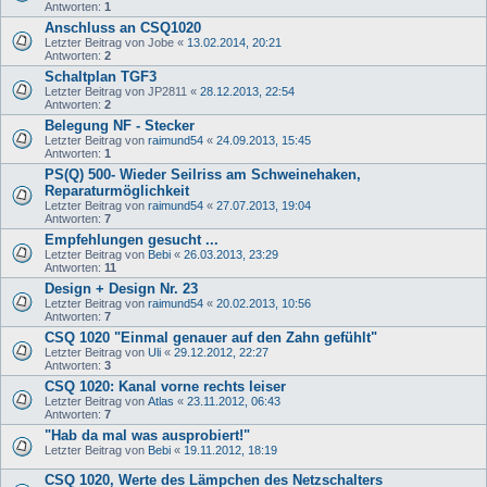
Antworten:
1
Anschluss an CSQ1020
Letzter Beitrag von
Jobe
«
13.02.2014, 20:21
Antworten:
2
Schaltplan TGF3
Letzter Beitrag von
JP2811
«
28.12.2013, 22:54
Antworten:
2
Belegung NF - Stecker
Letzter Beitrag von
raimund54
«
24.09.2013, 15:45
Antworten:
1
PS(Q) 500- Wieder Seilriss am Schweinehaken,
Reparaturmöglichkeit
Letzter Beitrag von
raimund54
«
27.07.2013, 19:04
Antworten:
7
Empfehlungen gesucht ...
Letzter Beitrag von
Bebi
«
26.03.2013, 23:29
Antworten:
11
Design + Design Nr. 23
Letzter Beitrag von
raimund54
«
20.02.2013, 10:56
Antworten:
7
CSQ 1020 "Einmal genauer auf den Zahn gefühlt"
Letzter Beitrag von
Uli
«
29.12.2012, 22:27
Antworten:
3
CSQ 1020: Kanal vorne rechts leiser
Letzter Beitrag von
Atlas
«
23.11.2012, 06:43
Antworten:
7
"Hab da mal was ausprobiert!"
Letzter Beitrag von
Bebi
«
19.11.2012, 18:19
CSQ 1020, Werte des Lämpchen des Netzschalters