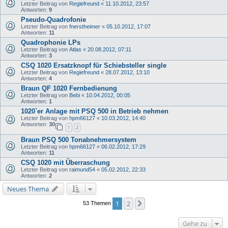
Letzter Beitrag von
Regiefreund
«
11.10.2012, 23:57
Antworten:
9
Pseudo-Quadrofonie
Letzter Beitrag von
fnerstheimer
«
05.10.2012, 17:07
Antworten:
11
Quadrophonie LPs
Letzter Beitrag von
Atlas
«
20.08.2012, 07:11
Antworten:
3
CSQ 1020 Ersatzknopf für Schiebsteller single
Letzter Beitrag von
Regiefreund
«
28.07.2012, 13:10
Antworten:
4
Braun QF 1020 Fernbedienung
Letzter Beitrag von
Bebi
«
10.04.2012, 00:05
Antworten:
1
1020`er Anlage mit PSQ 500 in Betrieb nehmen
Letzter Beitrag von
hpm66127
«
10.03.2012, 14:40
Antworten:
30
1
2
Braun PSQ 500 Tonabnehmersystem
Letzter Beitrag von
hpm66127
«
06.02.2012, 17:29
Antworten:
11
CSQ 1020 mit Überraschung
Letzter Beitrag von
raimund54
«
05.02.2012, 22:33
Antworten:
2
Neues Thema
1
2
Nächste
53 Themen
Gehe zu