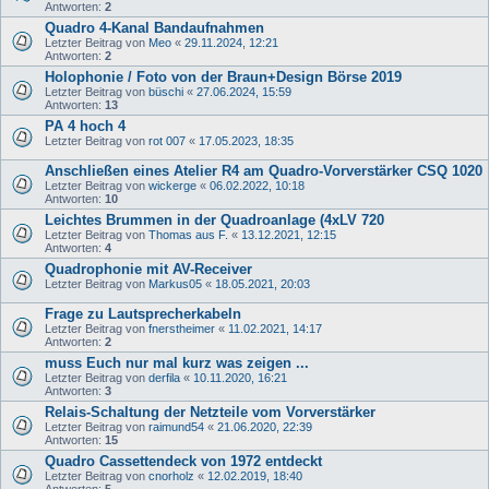
Antworten:
2
Quadro 4-Kanal Bandaufnahmen
Letzter Beitrag von
Meo
«
29.11.2024, 12:21
Antworten:
2
Holophonie / Foto von der Braun+Design Börse 2019
Letzter Beitrag von
büschi
«
27.06.2024, 15:59
Antworten:
13
PA 4 hoch 4
Letzter Beitrag von
rot 007
«
17.05.2023, 18:35
Anschließen eines Atelier R4 am Quadro-Vorverstärker CSQ 1020
Letzter Beitrag von
wickerge
«
06.02.2022, 10:18
Antworten:
10
Leichtes Brummen in der Quadroanlage (4xLV 720
Letzter Beitrag von
Thomas aus F.
«
13.12.2021, 12:15
Antworten:
4
Quadrophonie mit AV-Receiver
Letzter Beitrag von
Markus05
«
18.05.2021, 20:03
Frage zu Lautsprecherkabeln
Letzter Beitrag von
fnerstheimer
«
11.02.2021, 14:17
Antworten:
2
muss Euch nur mal kurz was zeigen ...
Letzter Beitrag von
derfila
«
10.11.2020, 16:21
Antworten:
3
Relais-Schaltung der Netzteile vom Vorverstärker
Letzter Beitrag von
raimund54
«
21.06.2020, 22:39
Antworten:
15
Quadro Cassettendeck von 1972 entdeckt
Letzter Beitrag von
cnorholz
«
12.02.2019, 18:40