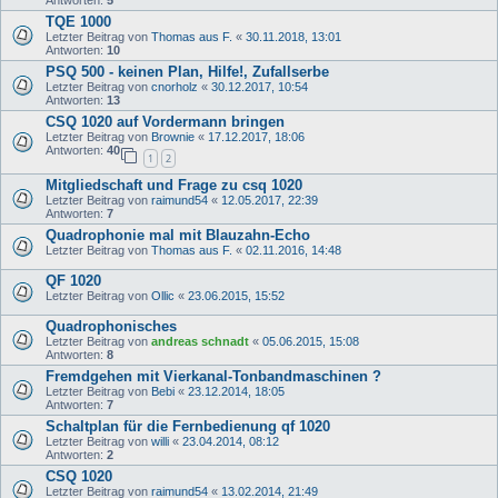
Antworten:
5
TQE 1000
Letzter Beitrag von
Thomas aus F.
«
30.11.2018, 13:01
Antworten:
10
PSQ 500 - keinen Plan, Hilfe!, Zufallserbe
Letzter Beitrag von
cnorholz
«
30.12.2017, 10:54
Antworten:
13
CSQ 1020 auf Vordermann bringen
Letzter Beitrag von
Brownie
«
17.12.2017, 18:06
Antworten:
40
1
2
Mitgliedschaft und Frage zu csq 1020
Letzter Beitrag von
raimund54
«
12.05.2017, 22:39
Antworten:
7
Quadrophonie mal mit Blauzahn-Echo
Letzter Beitrag von
Thomas aus F.
«
02.11.2016, 14:48
QF 1020
Letzter Beitrag von
Ollic
«
23.06.2015, 15:52
Quadrophonisches
Letzter Beitrag von
andreas schnadt
«
05.06.2015, 15:08
Antworten:
8
Fremdgehen mit Vierkanal-Tonbandmaschinen ?
Letzter Beitrag von
Bebi
«
23.12.2014, 18:05
Antworten:
7
Schaltplan für die Fernbedienung qf 1020
Letzter Beitrag von
willi
«
23.04.2014, 08:12
Antworten:
2
CSQ 1020
Letzter Beitrag von
raimund54
«
13.02.2014, 21:49