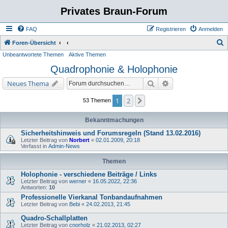
Privates Braun-Forum
FAQ
Registrieren
Anmelden
S
Foren-Übersicht
Unbeantwortete Themen
Aktive Themen
u
Quadrophonie & Holophonie
c
h
Suche
Erweiterte Suche
Neues Thema
e
1
2
Nächste
53 Themen
Bekanntmachungen
Sicherheitshinweis und Forumsregeln (Stand 13.02.2016)
Letzter Beitrag von
Norbert
«
02.01.2009, 20:18
Verfasst in
Admin-News
Themen
Holophonie - verschiedene Beiträge / Links
Letzter Beitrag von
werner
«
16.05.2022, 22:36
Antworten:
10
Professionelle Vierkanal Tonbandaufnahmen
Letzter Beitrag von
Bebi
«
24.02.2013, 21:45
Quadro-Schallplatten
Letzter Beitrag von
cnorholz
«
21.02.2013, 02:27