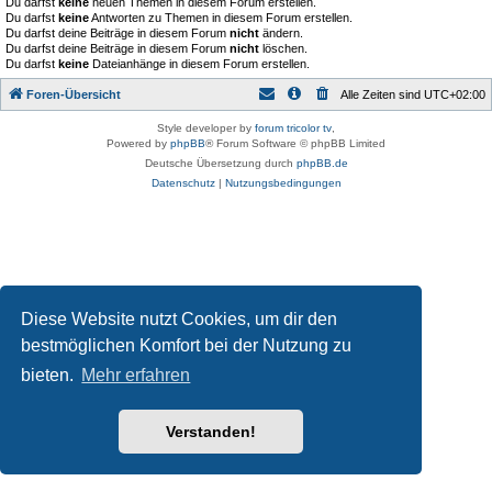
Du darfst
keine
neuen Themen in diesem Forum erstellen.
Du darfst
keine
Antworten zu Themen in diesem Forum erstellen.
Du darfst deine Beiträge in diesem Forum
nicht
ändern.
Du darfst deine Beiträge in diesem Forum
nicht
löschen.
Du darfst
keine
Dateianhänge in diesem Forum erstellen.
Foren-Übersicht
Alle Zeiten sind
UTC+02:00
Style developer by
forum tricolor tv
,
Powered by
phpBB
® Forum Software © phpBB Limited
Deutsche Übersetzung durch
phpBB.de
Datenschutz
|
Nutzungsbedingungen
Diese Website nutzt Cookies, um dir den
bestmöglichen Komfort bei der Nutzung zu
bieten.
Mehr erfahren
Verstanden!