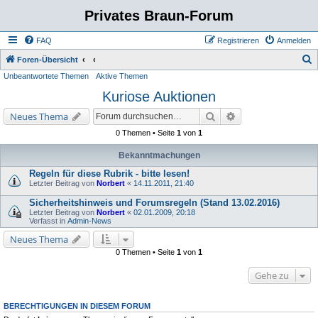
Privates Braun-Forum
FAQ
Registrieren
Anmelden
S
Foren-Übersicht
Unbeantwortete Themen
Aktive Themen
u
Kuriose Auktionen
c
h
Suche
Erweiterte Suche
Neues Thema
e
0 Themen • Seite
1
von
1
Bekanntmachungen
Regeln für diese Rubrik - bitte lesen!
Letzter Beitrag von
Norbert
«
14.11.2011, 21:40
Sicherheitshinweis und Forumsregeln (Stand 13.02.2016)
Letzter Beitrag von
Norbert
«
02.01.2009, 20:18
Verfasst in
Admin-News
Neues Thema
0 Themen • Seite
1
von
1
Gehe zu
BERECHTIGUNGEN IN DIESEM FORUM