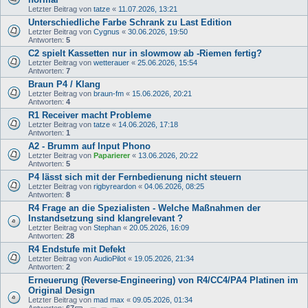
Letzter Beitrag von
tatze
«
11.07.2026, 13:21
Unterschiedliche Farbe Schrank zu Last Edition
Letzter Beitrag von
Cygnus
«
30.06.2026, 19:50
Antworten:
5
C2 spielt Kassetten nur in slowmow ab -Riemen fertig?
Letzter Beitrag von
wetterauer
«
25.06.2026, 15:54
Antworten:
7
Braun P4 / Klang
Letzter Beitrag von
braun-fm
«
15.06.2026, 20:21
Antworten:
4
R1 Receiver macht Probleme
Letzter Beitrag von
tatze
«
14.06.2026, 17:18
Antworten:
1
A2 - Brumm auf Input Phono
Letzter Beitrag von
Paparierer
«
13.06.2026, 20:22
Antworten:
5
P4 lässt sich mit der Fernbedienung nicht steuern
Letzter Beitrag von
rigbyreardon
«
04.06.2026, 08:25
Antworten:
8
R4 Frage an die Spezialisten - Welche Maßnahmen der
Instandsetzung sind klangrelevant ?
Letzter Beitrag von
Stephan
«
20.05.2026, 16:09
Antworten:
28
R4 Endstufe mit Defekt
Letzter Beitrag von
AudioPilot
«
19.05.2026, 21:34
Antworten:
2
Erneuerung (Reverse-Engineering) von R4/CC4/PA4 Platinen im
Original Design
Letzter Beitrag von
mad max
«
09.05.2026, 01:34