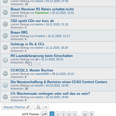
Letzter Beitrag von
tommi
«
03.12.2025, 07:35
Antworten:
15
Braun Receiver R1 Relais schaltet nicht
Letzter Beitrag von
Paparierer
«
25.11.2025, 11:52
Antworten:
1
CD2 spielt CDs nur kurz ab
Letzter Beitrag von
tommi
«
16.11.2025, 21:18
Antworten:
5
Braun RR1
Letzter Beitrag von
FrankA
«
15.11.2025, 12:17
Antworten:
5
Goldcap in Rs & CCs
Letzter Beitrag von
tommi
«
11.11.2025, 16:28
Antworten:
2
R4 Lautstärkesprung beim Einschalten
Letzter Beitrag von
alf
«
11.11.2025, 05:15
Antworten:
33
1
2
CC4/CD2.3, Master Buchse
Letzter Beitrag von
manni2006
«
08.11.2025, 15:21
Antworten:
8
Die Neuanschaffung & Revision eines CC4/2 Control Centers
Letzter Beitrag von
tommi
«
20.10.2025, 19:30
Antworten:
26
C4: Blecheinsatz verbogen oder soll das so sein?
Letzter Beitrag von
tommi
«
20.10.2025, 19:06
Antworten:
9
Neues Thema
Seite
1
von
42
1
2
3
4
5
42
Nächste
1679 Themen
…