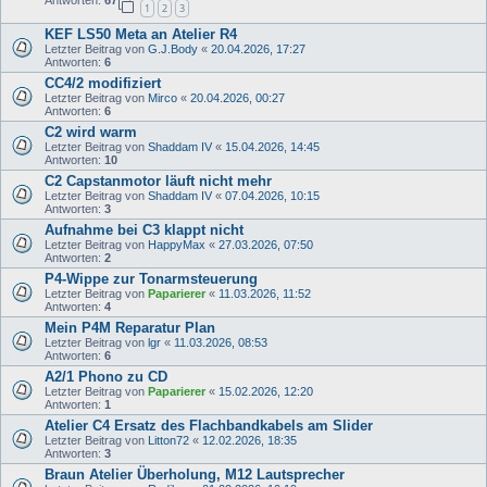
Antworten:
67
1
2
3
KEF LS50 Meta an Atelier R4
Letzter Beitrag von
G.J.Body
«
20.04.2026, 17:27
Antworten:
6
CC4/2 modifiziert
Letzter Beitrag von
Mirco
«
20.04.2026, 00:27
Antworten:
6
C2 wird warm
Letzter Beitrag von
Shaddam IV
«
15.04.2026, 14:45
Antworten:
10
C2 Capstanmotor läuft nicht mehr
Letzter Beitrag von
Shaddam IV
«
07.04.2026, 10:15
Antworten:
3
Aufnahme bei C3 klappt nicht
Letzter Beitrag von
HappyMax
«
27.03.2026, 07:50
Antworten:
2
P4-Wippe zur Tonarmsteuerung
Letzter Beitrag von
Paparierer
«
11.03.2026, 11:52
Antworten:
4
Mein P4M Reparatur Plan
Letzter Beitrag von
lgr
«
11.03.2026, 08:53
Antworten:
6
A2/1 Phono zu CD
Letzter Beitrag von
Paparierer
«
15.02.2026, 12:20
Antworten:
1
Atelier C4 Ersatz des Flachbandkabels am Slider
Letzter Beitrag von
Litton72
«
12.02.2026, 18:35
Antworten:
3
Braun Atelier Überholung, M12 Lautsprecher