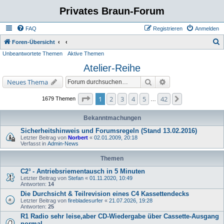
Privates Braun-Forum
FAQ
Registrieren
Anmelden
S
Foren-Übersicht
Unbeantwortete Themen
Aktive Themen
u
Atelier-Reihe
c
h
Suche
Erweiterte Suche
Neues Thema
e
Seite
1
von
42
1
2
3
4
5
42
Nächste
1679 Themen
…
Bekanntmachungen
Sicherheitshinweis und Forumsregeln (Stand 13.02.2016)
Letzter Beitrag von
Norbert
«
02.01.2009, 20:18
Verfasst in
Admin-News
Themen
C2³ - Antriebsriementausch in 5 Minuten
Letzter Beitrag von
Stefan
«
01.11.2020, 10:49
Antworten:
14
Die Durchsicht & Teilrevision eines C4 Kassettendecks
Letzter Beitrag von
firebladesurfer
«
21.07.2026, 19:28
Antworten:
25
R1 Radio sehr leise,aber CD-Wiedergabe über Cassette-Ausgang
normal