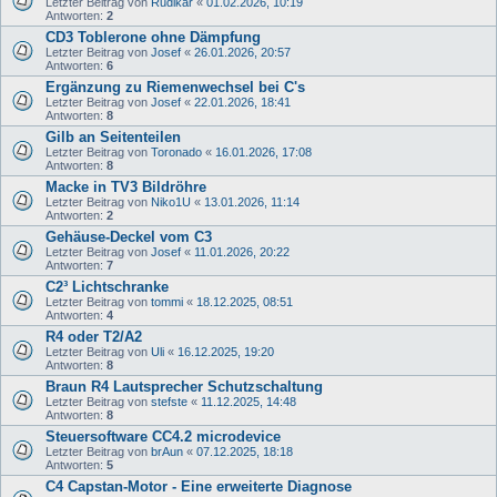
Letzter Beitrag von
Rudikar
«
01.02.2026, 10:19
Antworten:
2
CD3 Toblerone ohne Dämpfung
Letzter Beitrag von
Josef
«
26.01.2026, 20:57
Antworten:
6
Ergänzung zu Riemenwechsel bei C's
Letzter Beitrag von
Josef
«
22.01.2026, 18:41
Antworten:
8
Gilb an Seitenteilen
Letzter Beitrag von
Toronado
«
16.01.2026, 17:08
Antworten:
8
Macke in TV3 Bildröhre
Letzter Beitrag von
Niko1U
«
13.01.2026, 11:14
Antworten:
2
Gehäuse-Deckel vom C3
Letzter Beitrag von
Josef
«
11.01.2026, 20:22
Antworten:
7
C2³ Lichtschranke
Letzter Beitrag von
tommi
«
18.12.2025, 08:51
Antworten:
4
R4 oder T2/A2
Letzter Beitrag von
Uli
«
16.12.2025, 19:20
Antworten:
8
Braun R4 Lautsprecher Schutzschaltung
Letzter Beitrag von
stefste
«
11.12.2025, 14:48
Antworten:
8
Steuersoftware CC4.2 microdevice
Letzter Beitrag von
brAun
«
07.12.2025, 18:18
Antworten:
5
C4 Capstan-Motor - Eine erweiterte Diagnose