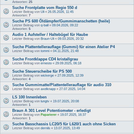
Antworten:
25
Suche Frontplatte vom Regie 550 d
Letzter Beitrag von
Uli
«
26.05.2026, 11:45
Antworten:
7
Suche PS 600 Öldämpfer/Gummimanschetten (heile)
Letzter Beitrag von
q-ball
«
09.04.2026, 09:22
Antworten:
5
Audio 1 Aufsteller / Haltebügel für Haube
Letzter Beitrag von
Braun-Uli
«
09.03.2026, 20:32
Suche Plattentellerauflage (Gummi) für einen Atelier P4
Letzter Beitrag von
tommi
«
04.11.2025, 21:48
Suche Frontklappe CD4 kristallgrau
Letzter Beitrag von
ernesto
«
29.09.2025, 06:18
Suche Steuerscheibe für PS 500
Letzter Beitrag von
wickerge
«
27.09.2025, 12:39
Antworten:
4
Suche Gummimatte/Plattentellerauflage für audio 310
Letzter Beitrag von
axelknapp
«
27.07.2025, 14:04
LS 100 Innenleben
Letzter Beitrag von
lungtv
«
19.07.2025, 20:08
Antworten:
1
Braun A 301 Level Potentiometer - erledigt
Letzter Beitrag von
Paparierer
«
19.07.2025, 16:37
Antworten:
1
Suche Basschassis LC20/5 für L620/1 auch ohne Sicken
Letzter Beitrag von
dernils
«
13.07.2025, 13:49