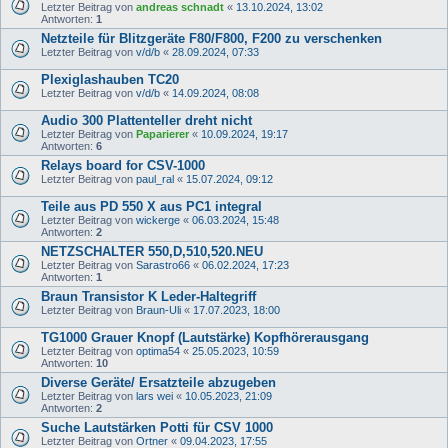
Letzter Beitrag von
andreas schnadt
«
13.10.2024, 13:02
Antworten:
1
Netzteile für Blitzgeräte F80/F800, F200 zu verschenken
Letzter Beitrag von
v/d/b
«
28.09.2024, 07:33
Plexiglashauben TC20
Letzter Beitrag von
v/d/b
«
14.09.2024, 08:08
Audio 300 Plattenteller dreht nicht
Letzter Beitrag von
Paparierer
«
10.09.2024, 19:17
Antworten:
6
Relays board for CSV-1000
Letzter Beitrag von
paul_ral
«
15.07.2024, 09:12
Teile aus PD 550 X aus PC1 integral
Letzter Beitrag von
wickerge
«
06.03.2024, 15:48
Antworten:
2
NETZSCHALTER 550,D,510,520.NEU
Letzter Beitrag von
Sarastro66
«
06.02.2024, 17:23
Antworten:
1
Braun Transistor K Leder-Haltegriff
Letzter Beitrag von
Braun-Uli
«
17.07.2023, 18:00
TG1000 Grauer Knopf (Lautstärke) Kopfhörerausgang
Letzter Beitrag von
optima54
«
25.05.2023, 10:59
Antworten:
10
Diverse Geräte/ Ersatzteile abzugeben
Letzter Beitrag von
lars wei
«
10.05.2023, 21:09
Antworten:
2
Suche Lautstärken Potti für CSV 1000
Letzter Beitrag von
Ortner
«
09.04.2023, 17:55