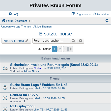
Privates Braun-Forum
FAQ
Registrieren
Anmelden
S
Foren-Übersicht
Unbeantwortete Themen
Aktive Themen
u
Ersatzteilbörse
c
h
Suche
Erweiterte Suche
Neues Thema
e
1
2
3
Nächste
95 Themen
Bekanntmachungen
Sicherheitshinweis und Forumsregeln (Stand 13.02.2016)
Letzter Beitrag von
Norbert
«
02.01.2009, 20:18
Verfasst in
Admin-News
Themen
Suche Braun Logo / Emblem für L 46
Letzter Beitrag von
q-ball
«
10.08.2026, 01:16
Reibrad für PCS 5
Letzter Beitrag von
q-ball
«
10.08.2026, 01:05
Antworten:
2
R2 Displaymodul
Letzter Beitrag von
Litton72
«
07.07.2026, 11:43