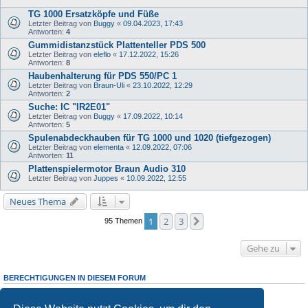
TG 1000 Ersatzköpfe und Füße
Letzter Beitrag von
Buggy
«
09.04.2023, 17:43
Antworten:
4
Gummidistanzstück Plattenteller PDS 500
Letzter Beitrag von
eleflo
«
17.12.2022, 15:26
Antworten:
8
Haubenhalterung für PDS 550/PC 1
Letzter Beitrag von
Braun-Uli
«
23.10.2022, 12:29
Antworten:
2
Suche: IC "IR2E01"
Letzter Beitrag von
Buggy
«
17.09.2022, 10:14
Antworten:
5
Spulenabdeckhauben für TG 1000 und 1020 (tiefgezogen)
Letzter Beitrag von
elementa
«
12.09.2022, 07:06
Antworten:
11
Plattenspielermotor Braun Audio 310
Letzter Beitrag von
Juppes
«
10.09.2022, 12:55
Neues Thema
1
2
3
Nächste
95 Themen
Gehe zu
BERECHTIGUNGEN IN DIESEM FORUM
Du darfst
keine
neuen Themen in diesem Forum erstellen.
Du darfst
keine
Antworten zu Themen in diesem Forum erstellen.