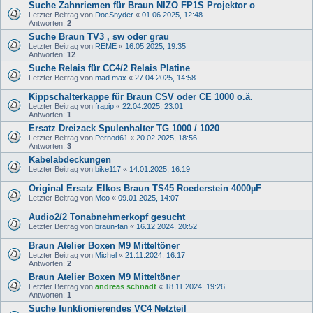
Suche Zahnriemen für Braun NIZO FP1S Projektor o
Letzter Beitrag von
DocSnyder
«
01.06.2025, 12:48
Antworten:
2
Suche Braun TV3 , sw oder grau
Letzter Beitrag von
REME
«
16.05.2025, 19:35
Antworten:
12
Suche Relais für CC4/2 Relais Platine
Letzter Beitrag von
mad max
«
27.04.2025, 14:58
Kippschalterkappe für Braun CSV oder CE 1000 o.ä.
Letzter Beitrag von
frapip
«
22.04.2025, 23:01
Antworten:
1
Ersatz Dreizack Spulenhalter TG 1000 / 1020
Letzter Beitrag von
Pernod61
«
20.02.2025, 18:56
Antworten:
3
Kabelabdeckungen
Letzter Beitrag von
bike117
«
14.01.2025, 16:19
Original Ersatz Elkos Braun TS45 Roederstein 4000µF
Letzter Beitrag von
Meo
«
09.01.2025, 14:07
Audio2/2 Tonabnehmerkopf gesucht
Letzter Beitrag von
braun-fän
«
16.12.2024, 20:52
Braun Atelier Boxen M9 Mitteltöner
Letzter Beitrag von
Michel
«
21.11.2024, 16:17
Antworten:
2
Braun Atelier Boxen M9 Mitteltöner
Letzter Beitrag von
andreas schnadt
«
18.11.2024, 19:26
Antworten:
1
Suche funktionierendes VC4 Netzteil