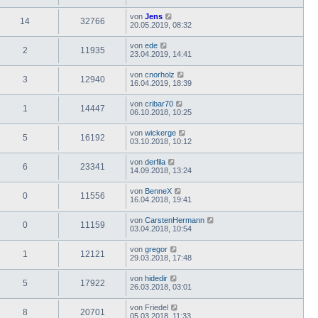
von
Jens
14
32766
20.05.2019, 08:32
von
ede
2
11935
23.04.2019, 14:41
von
cnorholz
3
12940
16.04.2019, 18:39
von
cribar70
1
14447
06.10.2018, 10:25
von
wickerge
5
16192
03.10.2018, 10:12
von
derfila
6
23341
14.09.2018, 13:24
von
BenneX
0
11556
16.04.2018, 19:41
von
CarstenHermann
0
11159
03.04.2018, 10:54
von
gregor
1
12121
29.03.2018, 17:48
von
hidedir
5
17922
26.03.2018, 03:01
von
Friedel
8
20701
05.03.2018, 11:33