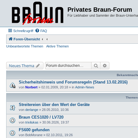
Privates Braun-Forum
Für Liebhaber und Sammler der Braun-Unterhal
Schnellzugriff
FAQ
Foren-Übersicht
Unbeantwortete Themen
Aktive Themen
Suche
Erweiterte Suche
Neues Thema
Bekanntmach
Sicherheitshinweis und Forumsregeln (Stand 13.02.2016)
von
Norbert
»
02.01.2009, 20:18
» in
Admin-News
Themen
Streitereien über den Wert der Geräte
von
derlange
»
28.05.2010, 10:36
Braun CES1020 / LV720
von
trixilukas
»
30.06.2026, 19:37
FS600 gefunden
von
BobMorane
»
02.10.2011, 19:26