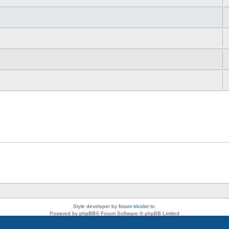
Style developer by
forum tricolor tv
,
Powered by
phpBB
® Forum Software © phpBB Limited
Deutsche Übersetzung durch
phpBB.de