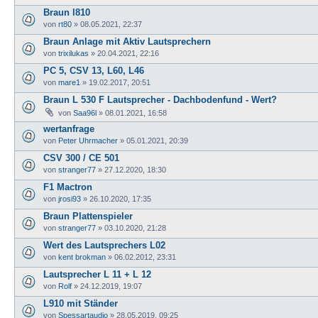
Braun l810
von
rt80
»
08.05.2021, 22:37
Braun Anlage mit Aktiv Lautsprechern
von
trixilukas
»
20.04.2021, 22:16
PC 5, CSV 13, L60, L46
von
mare1
»
19.02.2017, 20:51
Braun L 530 F Lautsprecher - Dachbodenfund - Wert?
von
Saa96l
»
08.01.2021, 16:58
wertanfrage
von
Peter Uhrmacher
»
05.01.2021, 20:39
CSV 300 / CE 501
von
stranger77
»
27.12.2020, 18:30
F1 Mactron
von
jrosi93
»
26.10.2020, 17:35
Braun Plattenspieler
von
stranger77
»
03.10.2020, 21:28
Wert des Lautsprechers L02
von
kent brokman
»
06.02.2012, 23:31
Lautsprecher L 11 + L 12
von
Rolf
»
24.12.2019, 19:07
L910 mit Ständer
von
Spessartaudio
»
28.05.2019, 09:25