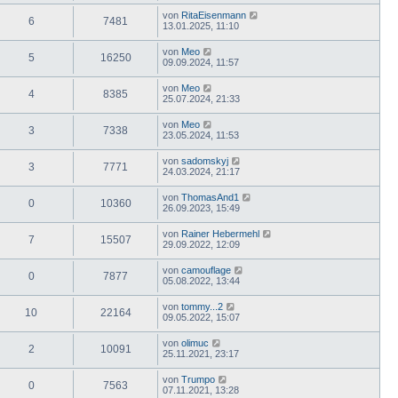
von
RitaEisenmann
6
7481
13.01.2025, 11:10
von
Meo
5
16250
09.09.2024, 11:57
von
Meo
4
8385
25.07.2024, 21:33
von
Meo
3
7338
23.05.2024, 11:53
von
sadomskyj
3
7771
24.03.2024, 21:17
von
ThomasAnd1
0
10360
26.09.2023, 15:49
von
Rainer Hebermehl
7
15507
29.09.2022, 12:09
von
camouflage
0
7877
05.08.2022, 13:44
von
tommy...2
10
22164
09.05.2022, 15:07
von
olimuc
2
10091
25.11.2021, 23:17
von
Trumpo
0
7563
07.11.2021, 13:28