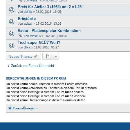
von
Merlin
»
04.03.2018, 18:05
Preis für Atelier 3 (1965) mit 2 x L25
von
derfila
»
28.02.2018, 16:05
Erbstücke
von
aclaar
»
15.02.2018, 13:08
Radio - Plattenspieler Kombination
von
Pinsel
»
15.02.2018, 08:20
Tischsuper G11/7 Wert?
von
Silva
»
11.02.2018, 01:27
Neues Thema
Zurück zur Foren-Übersicht
BERECHTIGUNGEN IN DIESEM FORUM
Du darfst
keine
neuen Themen in diesem Forum erstellen.
Du darfst
keine
Antworten zu Themen in diesem Forum erstellen.
Du darfst deine Beiträge in diesem Forum
nicht
ändern.
Du darfst deine Beiträge in diesem Forum
nicht
löschen.
Du darfst
keine
Dateianhänge in diesem Forum erstellen.
Foren-Übersicht