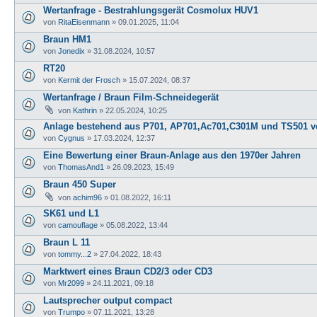
Wertanfrage - Bestrahlungsgerät Cosmolux HUV1
von
RitaEisenmann
»
09.01.2025, 11:04
Braun HM1
von
Jonedix
»
31.08.2024, 10:57
RT20
von
Kermit der Frosch
»
15.07.2024, 08:37
Wertanfrage / Braun Film-Schneidegerät
von
Kathrin
»
22.05.2024, 10:25
Anlage bestehend aus P701, AP701,Ac701,C301M und TS501 ve
von
Cygnus
»
17.03.2024, 12:37
Eine Bewertung einer Braun-Anlage aus den 1970er Jahren
von
ThomasAnd1
»
26.09.2023, 15:49
Braun 450 Super
von
achim96
»
01.08.2022, 16:11
SK61 und L1
von
camouflage
»
05.08.2022, 13:44
Braun L 11
von
tommy...2
»
27.04.2022, 18:43
Marktwert eines Braun CD2/3 oder CD3
von
Mr2099
»
24.11.2021, 09:18
Lautsprecher output compact
von
Trumpo
»
07.11.2021, 13:28