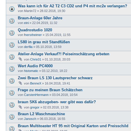
Was kann ich für A2 T2 C3 CD2 und P4 mit mc2e verlangen?
von
Martin72
»
28.02.2018, 19:30
Braun-Anlage 60er Jahre
von
eini
»
22.04.2019, 11:32
Quadrostudio 1020
von
fnerstheimer
»
15.04.2019, 11:55
LS80 in grau mit Standfüßen
von
derfila
»
05.10.2018, 13:59
Atelier-Anlage Verkauf?! Peiseinschätzung erbeten
von
Chris01
»
01.10.2018, 20:03
Wert Audio PC4000
von
histomatic
»
03.12.2010, 18:22
Zwei Braun LS 130 Lautsprecher schwarz
von
BenneX
»
16.04.2018, 19:41
Frage zu meinen Braun Schätzchen
von
CarstenHermann
»
03.04.2018, 10:54
braun SK6 abzugeben- wer gibt was dafür?
von
gregor
»
02.03.2018, 13:38
Braun L2 Waschmaschine
von
Janosch
»
06.03.2018, 16:55
Braun Multitoaster HT 95 mit Original Karton und Preisschild