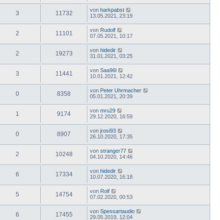
von
harkpabst
3
11732
13.05.2021, 23:19
von
Rudolf
2
11101
07.05.2021, 10:17
von
hidedir
2
19273
31.01.2021, 03:25
von
Saa96l
3
11441
10.01.2021, 12:42
von
Peter Uhrmacher
0
8358
05.01.2021, 20:39
von
mru29
1
9174
29.12.2020, 16:59
von
jrosi93
0
8907
26.10.2020, 17:35
von
stranger77
2
10248
04.10.2020, 14:46
von
hidedir
6
17334
10.07.2020, 16:18
von
Rolf
5
14754
07.02.2020, 00:53
von
Spessartaudio
6
17455
29.05.2019, 12:04