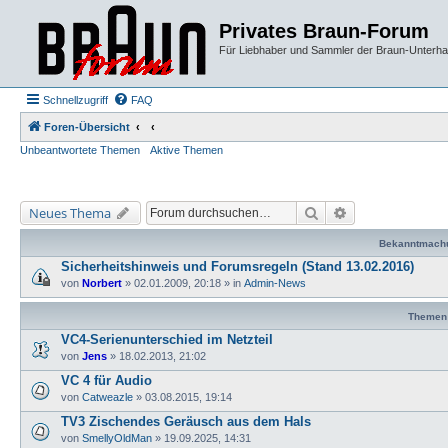
Privates Braun-Forum
Für Liebhaber und Sammler der Braun-Unterhal
Schnellzugriff
FAQ
Foren-Übersicht
Unbeantwortete Themen
Aktive Themen
Suche
Erweiterte Suche
Neues Thema
Bekanntmach
Sicherheitshinweis und Forumsregeln (Stand 13.02.2016)
von
Norbert
»
02.01.2009, 20:18
» in
Admin-News
Themen
VC4-Serienunterschied im Netzteil
von
Jens
»
18.02.2013, 21:02
VC 4 für Audio
von
Catweazle
»
03.08.2015, 19:14
TV3 Zischendes Geräusch aus dem Hals
von
SmellyOldMan
»
19.09.2025, 14:31