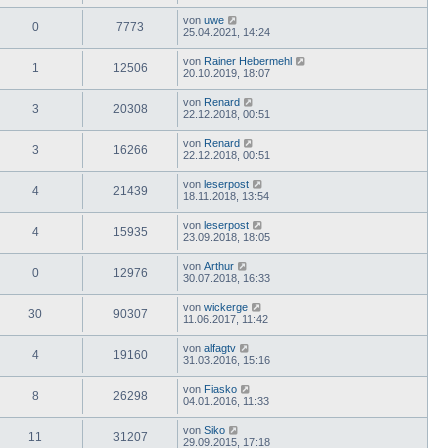
von
uwe
0
7773
25.04.2021, 14:24
von
Rainer Hebermehl
1
12506
20.10.2019, 18:07
von
Renard
3
20308
22.12.2018, 00:51
von
Renard
3
16266
22.12.2018, 00:51
von
leserpost
4
21439
18.11.2018, 13:54
von
leserpost
4
15935
23.09.2018, 18:05
von
Arthur
0
12976
30.07.2018, 16:33
von
wickerge
30
90307
11.06.2017, 11:42
von
alfagtv
4
19160
31.03.2016, 15:16
von
Fiasko
8
26298
04.01.2016, 11:33
von
Siko
11
31207
29.09.2015, 17:18