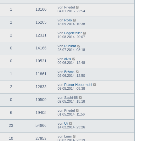
von
Friedel
1
13160
04.01.2015, 22:54
von
Rollo
2
15265
18.09.2014, 10:38
von
Pegelsteller
2
12311
19.08.2014, 20:07
von
Rudikar
0
14166
28.07.2014, 08:18
von
civis
0
10521
09.06.2014, 12:48
von
BrAms
1
11861
02.06.2014, 12:50
von
Rainer Hebermehl
2
12833
09.05.2014, 08:38
von
Saphir88
0
10509
02.05.2014, 15:18
von
Friedel
6
19405
01.05.2014, 11:56
von
Uli
23
54866
14.02.2014, 23:26
von
Lumi
10
27953
08.02.2014, 23:19