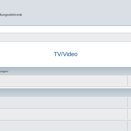
tungselektronik
TV/Video
ungen