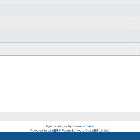
Style developer by
forum tricolor tv
,
Powered by
phpBB
® Forum Software © phpBB Limited
Deutsche Übersetzung durch
phpBB.de