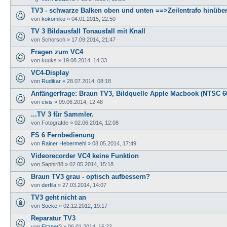
TV3 - schwarze Balken oben und unten ==>Zeilentrafo hinübe
von
kokomiko
»
04.01.2015, 22:50
TV 3 Bildausfall Tonausfall mit Knall
von
Schorsch
»
17.09.2014, 21:47
Fragen zum VC4
von
kuuks
»
19.08.2014, 14:33
VC4-Display
von
Rudikar
»
28.07.2014, 08:18
Anfängerfrage: Braun TV3, Bildquelle Apple Macbook (NTSC 6
von
civis
»
09.06.2014, 12:48
...TV 3 für Sammler.
von
Fotografde
»
02.06.2014, 12:08
FS 6 Fernbedienung
von
Rainer Hebermehl
»
08.05.2014, 17:49
Videorecorder VC4 keine Funktion
von
Saphir88
»
02.05.2014, 15:18
Braun TV3 grau - optisch aufbessern?
von
derfila
»
27.03.2014, 14:07
TV3 geht nicht an
von
Socke
»
02.12.2012, 19:17
Reparatur TV3
von
Fitzner2
»
06.01.2014, 16:22