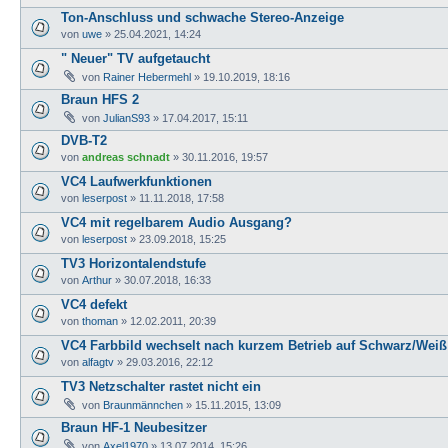
Ton-Anschluss und schwache Stereo-Anzeige
von
uwe
»
25.04.2021, 14:24
" Neuer" TV aufgetaucht
von
Rainer Hebermehl
»
19.10.2019, 18:16
Braun HFS 2
von
JulianS93
»
17.04.2017, 15:11
DVB-T2
von
andreas schnadt
»
30.11.2016, 19:57
VC4 Laufwerkfunktionen
von
leserpost
»
11.11.2018, 17:58
VC4 mit regelbarem Audio Ausgang?
von
leserpost
»
23.09.2018, 15:25
TV3 Horizontalendstufe
von
Arthur
»
30.07.2018, 16:33
VC4 defekt
von
thoman
»
12.02.2011, 20:39
VC4 Farbbild wechselt nach kurzem Betrieb auf Schwarz/Weiß
von
alfagtv
»
29.03.2016, 22:12
TV3 Netzschalter rastet nicht ein
von
Braunmännchen
»
15.11.2015, 13:09
Braun HF-1 Neubesitzer
von
Axel1970
»
13.07.2014, 15:26