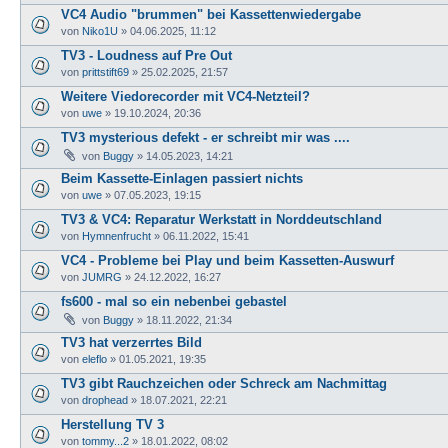
VC4 Audio "brummen" bei Kassettenwiedergabe
von
Niko1U
»
04.06.2025, 11:12
TV3 - Loudness auf Pre Out
von
prittstift69
»
25.02.2025, 21:57
Weitere Viedorecorder mit VC4-Netzteil?
von
uwe
»
19.10.2024, 20:36
TV3 mysterious defekt - er schreibt mir was ....
von
Buggy
»
14.05.2023, 14:21
Beim Kassette-Einlagen passiert nichts
von
uwe
»
07.05.2023, 19:15
TV3 & VC4: Reparatur Werkstatt in Norddeutschland
von
Hymnenfrucht
»
06.11.2022, 15:41
VC4 - Probleme bei Play und beim Kassetten-Auswurf
von
JUMRG
»
24.12.2022, 16:27
fs600 - mal so ein nebenbei gebastel
von
Buggy
»
18.11.2022, 21:34
TV3 hat verzerrtes Bild
von
eleflo
»
01.05.2021, 19:35
TV3 gibt Rauchzeichen oder Schreck am Nachmittag
von
drophead
»
18.07.2021, 22:21
Herstellung TV 3
von
tommy...2
»
18.01.2022, 08:02