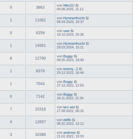
von
Niko1U
0
3863
04.06.2025, 11:12
von
Hymnenfrucht
1
11062
09.04.2025, 19:37
von
uwe
0
6259
19.10.2024, 20:36
von
Hymnenfrucht
1
14561
29.03.2024, 15:11
von
Buggy
8
12790
09.05.2023, 18:40
von
tommy...2
1
8379
29.12.2022, 16:40
von
Buggy
1
7043
27.12.2022, 12:55
von
Buggy
0
7142
18.11.2022, 21:34
von
lars wei
7
15318
27.08.2022, 00:15
von
eleflo
4
12657
06.02.2022, 12:12
von
andreas
3
10386
21.01.2022, 19:33