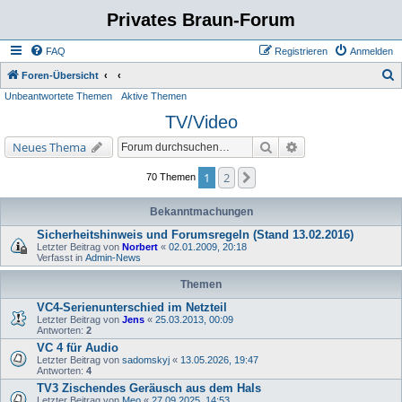
Privates Braun-Forum
FAQ
Registrieren
Anmelden
S
Foren-Übersicht
Unbeantwortete Themen
Aktive Themen
u
TV/Video
c
h
Suche
Erweiterte Suche
Neues Thema
e
1
2
Nächste
70 Themen
Bekanntmachungen
Sicherheitshinweis und Forumsregeln (Stand 13.02.2016)
Letzter Beitrag von
Norbert
«
02.01.2009, 20:18
Verfasst in
Admin-News
Themen
VC4-Serienunterschied im Netzteil
Letzter Beitrag von
Jens
«
25.03.2013, 00:09
Antworten:
2
VC 4 für Audio
Letzter Beitrag von
sadomskyj
«
13.05.2026, 19:47
Antworten:
4
TV3 Zischendes Geräusch aus dem Hals
Letzter Beitrag von
Meo
«
27.09.2025, 14:53