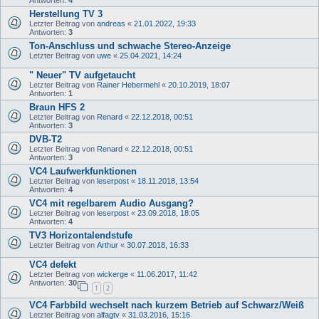
Antworten:
4
Herstellung TV 3
Letzter Beitrag von
andreas
«
21.01.2022, 19:33
Antworten:
3
Ton-Anschluss und schwache Stereo-Anzeige
Letzter Beitrag von
uwe
«
25.04.2021, 14:24
" Neuer" TV aufgetaucht
Letzter Beitrag von
Rainer Hebermehl
«
20.10.2019, 18:07
Antworten:
1
Braun HFS 2
Letzter Beitrag von
Renard
«
22.12.2018, 00:51
Antworten:
3
DVB-T2
Letzter Beitrag von
Renard
«
22.12.2018, 00:51
Antworten:
3
VC4 Laufwerkfunktionen
Letzter Beitrag von
leserpost
«
18.11.2018, 13:54
Antworten:
4
VC4 mit regelbarem Audio Ausgang?
Letzter Beitrag von
leserpost
«
23.09.2018, 18:05
Antworten:
4
TV3 Horizontalendstufe
Letzter Beitrag von
Arthur
«
30.07.2018, 16:33
VC4 defekt
Letzter Beitrag von
wickerge
«
11.06.2017, 11:42
Antworten:
30
1
2
VC4 Farbbild wechselt nach kurzem Betrieb auf Schwarz/Weiß
Letzter Beitrag von
alfagtv
«
31.03.2016, 15:16