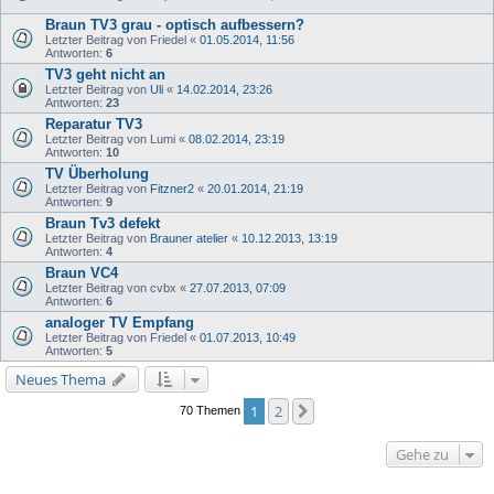
Braun TV3 grau - optisch aufbessern?
Letzter Beitrag von
Friedel
«
01.05.2014, 11:56
Antworten:
6
TV3 geht nicht an
Letzter Beitrag von
Uli
«
14.02.2014, 23:26
Antworten:
23
Reparatur TV3
Letzter Beitrag von
Lumi
«
08.02.2014, 23:19
Antworten:
10
TV Überholung
Letzter Beitrag von
Fitzner2
«
20.01.2014, 21:19
Antworten:
9
Braun Tv3 defekt
Letzter Beitrag von
Brauner atelier
«
10.12.2013, 13:19
Antworten:
4
Braun VC4
Letzter Beitrag von
cvbx
«
27.07.2013, 07:09
Antworten:
6
analoger TV Empfang
Letzter Beitrag von
Friedel
«
01.07.2013, 10:49
Antworten:
5
Neues Thema
1
2
Nächste
70 Themen
Gehe zu