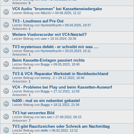
Antworten:
5
VC4 Audio "brummen" bei Kassettenwiedergabe
Letzter Beitrag von
Niko1U
«
04.06.2025, 11:12
TV3 - Loudness auf Pre Out
Letzter Beitrag von
Hymnenfrucht
«
09.04.2025, 19:37
Antworten:
1
Weitere Viedorecorder mit VC4-Netzteil?
Letzter Beitrag von
uwe
«
19.10.2024, 20:36
TV3 mysterious defekt - er schreibt mir was ....
Letzter Beitrag von
Hymnenfrucht
«
29.03.2024, 15:11
Antworten:
1
Beim Kassette-Einlagen passiert nichts
Letzter Beitrag von
Buggy
«
09.05.2023, 18:40
Antworten:
8
TV3 & VC4: Reparatur Werkstatt in Norddeutschland
Letzter Beitrag von
tommy...2
«
29.12.2022, 16:40
Antworten:
1
VC4 - Probleme bei Play und beim Kassetten-Auswurf
Letzter Beitrag von
Buggy
«
27.12.2022, 12:55
Antworten:
1
fs600 - mal so ein nebenbei gebastel
Letzter Beitrag von
Buggy
«
18.11.2022, 21:34
TV3 hat verzerrtes Bild
Letzter Beitrag von
lars wei
«
27.08.2022, 00:15
Antworten:
7
TV3 gibt Rauchzeichen oder Schreck am Nachmittag
Letzter Beitrag von
eleflo
«
06.02.2022, 12:12