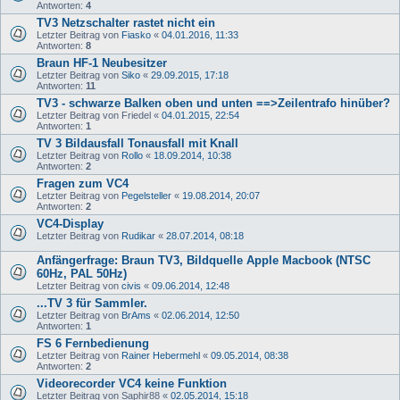
Antworten:
4
TV3 Netzschalter rastet nicht ein
Letzter Beitrag von
Fiasko
«
04.01.2016, 11:33
Antworten:
8
Braun HF-1 Neubesitzer
Letzter Beitrag von
Siko
«
29.09.2015, 17:18
Antworten:
11
TV3 - schwarze Balken oben und unten ==>Zeilentrafo hinüber?
Letzter Beitrag von
Friedel
«
04.01.2015, 22:54
Antworten:
1
TV 3 Bildausfall Tonausfall mit Knall
Letzter Beitrag von
Rollo
«
18.09.2014, 10:38
Antworten:
2
Fragen zum VC4
Letzter Beitrag von
Pegelsteller
«
19.08.2014, 20:07
Antworten:
2
VC4-Display
Letzter Beitrag von
Rudikar
«
28.07.2014, 08:18
Anfängerfrage: Braun TV3, Bildquelle Apple Macbook (NTSC
60Hz, PAL 50Hz)
Letzter Beitrag von
civis
«
09.06.2014, 12:48
...TV 3 für Sammler.
Letzter Beitrag von
BrAms
«
02.06.2014, 12:50
Antworten:
1
FS 6 Fernbedienung
Letzter Beitrag von
Rainer Hebermehl
«
09.05.2014, 08:38
Antworten:
2
Videorecorder VC4 keine Funktion
Letzter Beitrag von
Saphir88
«
02.05.2014, 15:18