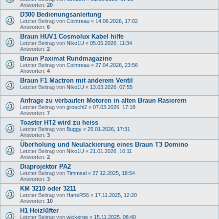
Antworten:
20
D300 Bedienungsanleitung
Letzter Beitrag von
Cointreau
«
14.06.2026, 17:02
Antworten:
6
Braun HUV1 Cosmolux Kabel hilfe
Letzter Beitrag von
Niko1U
«
05.05.2026, 11:34
Antworten:
2
Braun Paximat Rundmagazine
Letzter Beitrag von
Cointreau
«
27.04.2026, 23:56
Antworten:
4
Braun F1 Mactron mit anderem Ventil
Letzter Beitrag von
Niko1U
«
13.03.2026, 07:55
Anfrage zu verbauten Motoren in alten Braun Rasierern
Letzter Beitrag von
groschi2
«
07.03.2026, 17:18
Antworten:
7
Toaster HT2 wird zu heiss
Letzter Beitrag von
Buggy
«
25.01.2026, 17:31
Antworten:
3
Überholung und Neulackierung eines Braun T3 Domino
Letzter Beitrag von
Niko1U
«
21.01.2026, 10:11
Antworten:
2
Diaprojektor PA2
Letzter Beitrag von
Timmsel
«
27.12.2025, 18:54
Antworten:
3
KM 3210 oder 3211
Letzter Beitrag von
HansR56
«
17.11.2025, 12:20
Antworten:
10
H1 Heizlüfter
Letzter Beitrag von
wickerge
«
15.11.2025, 08:40