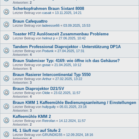
Antworten:
2
Scherkopfrahmen Braun Sixtant 8008
Letzter Beitrag von
casait
«
13.11.2025, 14:21
Braun Cafequattro
Letzter Beitrag von
ladeesse66
«
03.09.2025, 15:53
Toaster HT2 Auslösezeit Zusammenbau Probleme
Letzter Beitrag von
helmut p
«
27.06.2025, 10:42
Tandem Professional Diaprojektor - Unterstützung DP1A
Letzter Beitrag von
Podunk
«
27.04.2025, 17:31
Antworten:
4
Braun Stabmixer Typ: 4169: wie öffne ich das Gehäuse?
Letzter Beitrag von
gstae
«
21.04.2025, 10:12
Antworten:
5
Braun Rasierer Intercontinental Typ 5550
Letzter Beitrag von
Arthur
«
27.02.2025, 13:22
Antworten:
3
Braun Diaprojektor D21/SV
Letzter Beitrag von
Oldie
«
23.02.2025, 11:57
Antworten:
4
Braun KMM 1 Kaffeemühle Bedienungsanleitung / Einstellungen
Letzter Beitrag von
hullygully
«
05.01.2025, 23:18
Antworten:
3
Kaffeemühle KMM 2
Letzter Beitrag von
Retrofan
«
14.12.2024, 11:57
Antworten:
2
HL 1 läuft nur auf Stufe 2
Letzter Beitrag von
GRUNDIG55
«
12.09.2024, 18:16
Antworten:
4