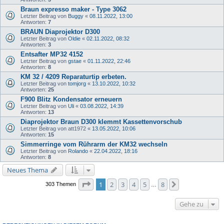
Braun expresso maker - Type 3062
Letzter Beitrag von
Buggy
«
08.11.2022, 13:00
Antworten:
7
BRAUN Diaprojektor D300
Letzter Beitrag von
Oldie
«
02.11.2022, 08:32
Antworten:
3
Entsafter MP32 4152
Letzter Beitrag von
gstae
«
01.11.2022, 22:46
Antworten:
8
KM 32 / 4209 Reparaturtip erbeten.
Letzter Beitrag von
tomjorg
«
13.10.2022, 10:32
Antworten:
25
F900 Blitz Kondensator erneuern
Letzter Beitrag von
Uli
«
03.08.2022, 14:39
Antworten:
13
Diaprojektor Braun D300 klemmt Kassettenvorschub
Letzter Beitrag von
att1972
«
13.05.2022, 10:06
Antworten:
15
Simmerringe vom Rührarm der KM32 wechseln
Letzter Beitrag von
Rolando
«
22.04.2022, 18:16
Antworten:
8
Neues Thema
Seite
1
von
8
1
2
3
4
5
8
Nächste
303 Themen
…
Gehe zu