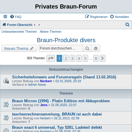
Privates Braun-Forum
FAQ
Registrieren
Anmelden
S
Foren-Übersicht
Unbeantwortete Themen
Aktive Themen
u
Braun-Produkte divers
c
h
Suche
Erweiterte Suche
Neues Thema
e
Seite
1
von
8
1
2
3
4
5
8
Nächste
303 Themen
…
Bekanntmachungen
Sicherheitshinweis und Forumsregeln (Stand 13.02.2016)
Letzter Beitrag von
Norbert
«
02.01.2009, 20:18
Verfasst in
Admin-News
Themen
Braun Micron (1994) - Platin Edition mit Akkuproblem
Letzter Beitrag von
Jens
«
31.05.2020, 22:07
Antworten:
5
taschenrechnersammlung, BRAUN ist auch dabei
Letzter Beitrag von
herbert
«
26.11.2013, 02:39
Antworten:
7
Braun exact 6 universal, Typ 5281, Ladeteil defekt
Letzter Beitrag von
forsbert
«
01.08.2026, 07:26