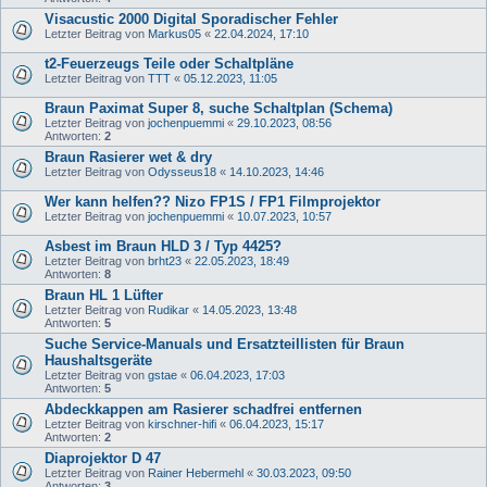
Visacustic 2000 Digital Sporadischer Fehler
Letzter Beitrag von
Markus05
«
22.04.2024, 17:10
t2-Feuerzeugs Teile oder Schaltpläne
Letzter Beitrag von
TTT
«
05.12.2023, 11:05
Braun Paximat Super 8, suche Schaltplan (Schema)
Letzter Beitrag von
jochenpuemmi
«
29.10.2023, 08:56
Antworten:
2
Braun Rasierer wet & dry
Letzter Beitrag von
Odysseus18
«
14.10.2023, 14:46
Wer kann helfen?? Nizo FP1S / FP1 Filmprojektor
Letzter Beitrag von
jochenpuemmi
«
10.07.2023, 10:57
Asbest im Braun HLD 3 / Typ 4425?
Letzter Beitrag von
brht23
«
22.05.2023, 18:49
Antworten:
8
Braun HL 1 Lüfter
Letzter Beitrag von
Rudikar
«
14.05.2023, 13:48
Antworten:
5
Suche Service-Manuals und Ersatzteillisten für Braun
Haushaltsgeräte
Letzter Beitrag von
gstae
«
06.04.2023, 17:03
Antworten:
5
Abdeckkappen am Rasierer schadfrei entfernen
Letzter Beitrag von
kirschner-hifi
«
06.04.2023, 15:17
Antworten:
2
Diaprojektor D 47
Letzter Beitrag von
Rainer Hebermehl
«
30.03.2023, 09:50
Antworten:
3