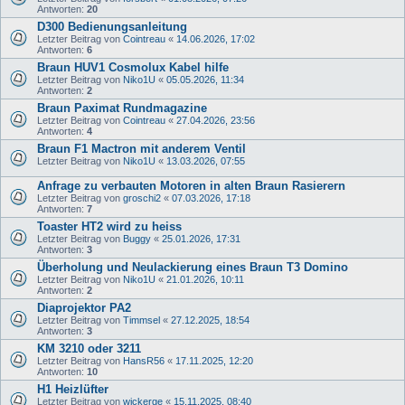
Antworten:
20
D300 Bedienungsanleitung
Letzter Beitrag von
Cointreau
«
14.06.2026, 17:02
Antworten:
6
Braun HUV1 Cosmolux Kabel hilfe
Letzter Beitrag von
Niko1U
«
05.05.2026, 11:34
Antworten:
2
Braun Paximat Rundmagazine
Letzter Beitrag von
Cointreau
«
27.04.2026, 23:56
Antworten:
4
Braun F1 Mactron mit anderem Ventil
Letzter Beitrag von
Niko1U
«
13.03.2026, 07:55
Anfrage zu verbauten Motoren in alten Braun Rasierern
Letzter Beitrag von
groschi2
«
07.03.2026, 17:18
Antworten:
7
Toaster HT2 wird zu heiss
Letzter Beitrag von
Buggy
«
25.01.2026, 17:31
Antworten:
3
Überholung und Neulackierung eines Braun T3 Domino
Letzter Beitrag von
Niko1U
«
21.01.2026, 10:11
Antworten:
2
Diaprojektor PA2
Letzter Beitrag von
Timmsel
«
27.12.2025, 18:54
Antworten:
3
KM 3210 oder 3211
Letzter Beitrag von
HansR56
«
17.11.2025, 12:20
Antworten:
10
H1 Heizlüfter
Letzter Beitrag von
wickerge
«
15.11.2025, 08:40