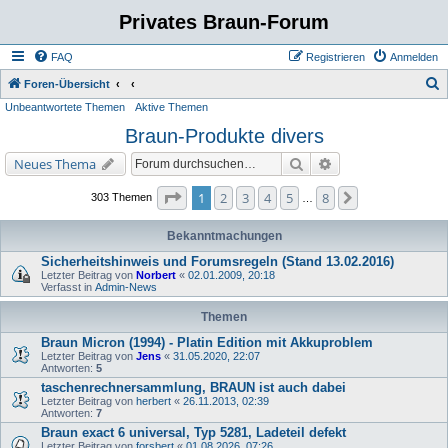
Privates Braun-Forum
FAQ
Registrieren
Anmelden
S
Foren-Übersicht
Unbeantwortete Themen
Aktive Themen
u
Braun-Produkte divers
c
h
Suche
Erweiterte Suche
Neues Thema
e
Seite
1
von
8
1
2
3
4
5
8
Nächste
303 Themen
…
Bekanntmachungen
Sicherheitshinweis und Forumsregeln (Stand 13.02.2016)
Letzter Beitrag von
Norbert
«
02.01.2009, 20:18
Verfasst in
Admin-News
Themen
Braun Micron (1994) - Platin Edition mit Akkuproblem
Letzter Beitrag von
Jens
«
31.05.2020, 22:07
Antworten:
5
taschenrechnersammlung, BRAUN ist auch dabei
Letzter Beitrag von
herbert
«
26.11.2013, 02:39
Antworten:
7
Braun exact 6 universal, Typ 5281, Ladeteil defekt
Letzter Beitrag von
forsbert
«
01.08.2026, 07:26