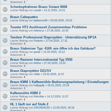
Antworten:
2
Scherkopfrahmen Braun Sixtant 8008
Letzter Beitrag von
casait
«
13.11.2025, 14:21
Braun Cafequattro
Letzter Beitrag von
ladeesse66
«
03.09.2025, 15:53
Toaster HT2 Auslösezeit Zusammenbau Probleme
Letzter Beitrag von
helmut p
«
27.06.2025, 10:42
Tandem Professional Diaprojektor - Unterstützung DP1A
Letzter Beitrag von
Podunk
«
27.04.2025, 17:31
Antworten:
4
Braun Stabmixer Typ: 4169: wie öffne ich das Gehäuse?
Letzter Beitrag von
gstae
«
21.04.2025, 10:12
Antworten:
5
Braun Rasierer Intercontinental Typ 5550
Letzter Beitrag von
Arthur
«
27.02.2025, 13:22
Antworten:
3
Braun Diaprojektor D21/SV
Letzter Beitrag von
Oldie
«
23.02.2025, 11:57
Antworten:
4
Braun KMM 1 Kaffeemühle Bedienungsanleitung / Einstellungen
Letzter Beitrag von
hullygully
«
05.01.2025, 23:18
Antworten:
3
Kaffeemühle KMM 2
Letzter Beitrag von
Retrofan
«
14.12.2024, 11:57
Antworten:
2
HL 1 läuft nur auf Stufe 2
Letzter Beitrag von
GRUNDIG55
«
12.09.2024, 18:16
Antworten:
4