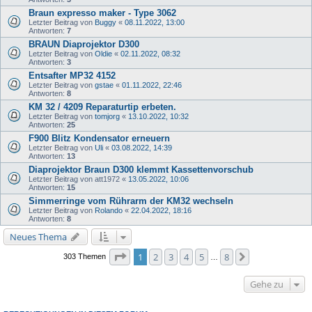
Braun expresso maker - Type 3062
Letzter Beitrag von
Buggy
«
08.11.2022, 13:00
Antworten:
7
BRAUN Diaprojektor D300
Letzter Beitrag von
Oldie
«
02.11.2022, 08:32
Antworten:
3
Entsafter MP32 4152
Letzter Beitrag von
gstae
«
01.11.2022, 22:46
Antworten:
8
KM 32 / 4209 Reparaturtip erbeten.
Letzter Beitrag von
tomjorg
«
13.10.2022, 10:32
Antworten:
25
F900 Blitz Kondensator erneuern
Letzter Beitrag von
Uli
«
03.08.2022, 14:39
Antworten:
13
Diaprojektor Braun D300 klemmt Kassettenvorschub
Letzter Beitrag von
att1972
«
13.05.2022, 10:06
Antworten:
15
Simmerringe vom Rührarm der KM32 wechseln
Letzter Beitrag von
Rolando
«
22.04.2022, 18:16
Antworten:
8
Neues Thema
Seite
1
von
8
1
2
3
4
5
8
Nächste
303 Themen
…
Gehe zu