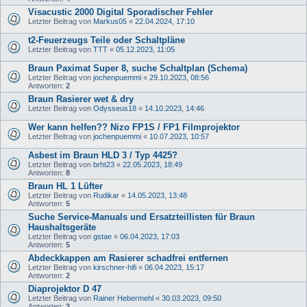
Visacustic 2000 Digital Sporadischer Fehler
Letzter Beitrag von
Markus05
«
22.04.2024, 17:10
t2-Feuerzeugs Teile oder Schaltpläne
Letzter Beitrag von
TTT
«
05.12.2023, 11:05
Braun Paximat Super 8, suche Schaltplan (Schema)
Letzter Beitrag von
jochenpuemmi
«
29.10.2023, 08:56
Antworten:
2
Braun Rasierer wet & dry
Letzter Beitrag von
Odysseus18
«
14.10.2023, 14:46
Wer kann helfen?? Nizo FP1S / FP1 Filmprojektor
Letzter Beitrag von
jochenpuemmi
«
10.07.2023, 10:57
Asbest im Braun HLD 3 / Typ 4425?
Letzter Beitrag von
brht23
«
22.05.2023, 18:49
Antworten:
8
Braun HL 1 Lüfter
Letzter Beitrag von
Rudikar
«
14.05.2023, 13:48
Antworten:
5
Suche Service-Manuals und Ersatzteillisten für Braun
Haushaltsgeräte
Letzter Beitrag von
gstae
«
06.04.2023, 17:03
Antworten:
5
Abdeckkappen am Rasierer schadfrei entfernen
Letzter Beitrag von
kirschner-hifi
«
06.04.2023, 15:17
Antworten:
2
Diaprojektor D 47
Letzter Beitrag von
Rainer Hebermehl
«
30.03.2023, 09:50
Antworten:
3