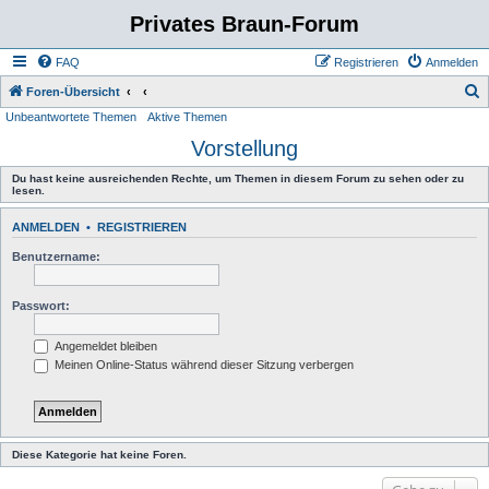
Privates Braun-Forum
FAQ
Registrieren
Anmelden
S
Foren-Übersicht
Unbeantwortete Themen
Aktive Themen
u
Vorstellung
c
h
Du hast keine ausreichenden Rechte, um Themen in diesem Forum zu sehen oder zu
lesen.
e
ANMELDEN
•
REGISTRIEREN
Benutzername:
Passwort:
Angemeldet bleiben
Meinen Online-Status während dieser Sitzung verbergen
Diese Kategorie hat keine Foren.