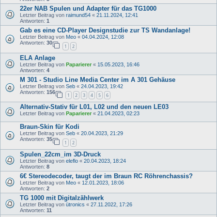
22er NAB Spulen und Adapter für das TG1000
Letzter Beitrag von
raimund54
«
21.11.2024, 12:41
Antworten:
1
Gab es eine CD-Player Designstudie zur TS Wandanlage!
Letzter Beitrag von
Meo
«
04.04.2024, 12:08
Antworten:
30
1
2
ELA Anlage
Letzter Beitrag von
Paparierer
«
15.05.2023, 16:46
Antworten:
4
M 301 - Studio Line Media Center im A 301 Gehäuse
Letzter Beitrag von
Seb
«
24.04.2023, 19:42
Antworten:
156
1
2
3
4
5
6
Alternativ-Stativ für L01, L02 und den neuen LE03
Letzter Beitrag von
Paparierer
«
21.04.2023, 02:23
Braun-Skin für Kodi
Letzter Beitrag von
Seb
«
20.04.2023, 21:29
Antworten:
35
1
2
Spulen_22cm_im 3D-Druck
Letzter Beitrag von
eleflo
«
20.04.2023, 18:24
Antworten:
8
6€ Stereodecoder, taugt der im Braun RC Röhrenchassis?
Letzter Beitrag von
Meo
«
12.01.2023, 18:06
Antworten:
2
TG 1000 mit Digitalzählwerk
Letzter Beitrag von
ütronics
«
27.11.2022, 17:26
Antworten:
11