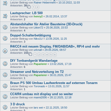
Letzter Beitrag von
Rainer Hebermehl
«
10.10.2022, 11:03
Antworten:
38
1
2
Lautsprecher: LB 500
Letzter Beitrag von
henry2
«
26.02.2014, 13:37
Antworten:
2
Abstandshalter für Atelier Bausteine (3D-Druck)
Letzter Beitrag von
Litton72
«
25.06.2026, 15:53
Antworten:
4
Doppel-Schalterbetätigung
Letzter Beitrag von
Niko1U
«
13.06.2026, 11:25
Antworten:
3
R4/CC4 mit neuem Display, FM/DAB/DAB+, RPi4 und mehr
Letzter Beitrag von
urknall
«
29.05.2026, 08:57
Antworten:
155
1
2
3
4
5
6
DIY Tonbandgerät Wandanlage
Letzter Beitrag von
Paparierer
«
13.02.2026, 17:19
Antworten:
6
Streamer und Netzverteilung im T2
Letzter Beitrag von
Paparierer
«
30.01.2026, 15:47
Antworten:
1
Braun PS 500 Umbau Laufwerkreste auf externen Tonarm
Letzter Beitrag von
Toronado
«
13.01.2026, 11:57
Antworten:
1
CC4/R4 umbau mit display und so weiter
Letzter Beitrag von
manni2006
«
28.12.2025, 12:18
3 D druck
Letzter Beitrag von
lars wei
«
22.11.2025, 18:50
Antworten:
5