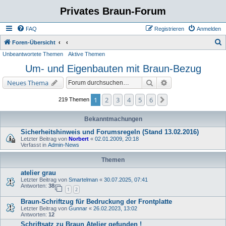
Privates Braun-Forum
FAQ
Registrieren
Anmelden
S
Foren-Übersicht
Unbeantwortete Themen
Aktive Themen
u
Um- und Eigenbauten mit Braun-Bezug
c
h
Suche
Erweiterte Suche
Neues Thema
e
1
2
3
4
5
6
Nächste
219 Themen
Bekanntmachungen
Sicherheitshinweis und Forumsregeln (Stand 13.02.2016)
Letzter Beitrag von
Norbert
«
02.01.2009, 20:18
Verfasst in
Admin-News
Themen
atelier grau
Letzter Beitrag von
Smartelman
«
30.07.2025, 07:41
Antworten:
38
1
2
Braun-Schriftzug für Bedruckung der Frontplatte
Letzter Beitrag von
Gunnar
«
26.02.2023, 13:02
Antworten:
12
Schriftsatz zu Braun Atelier gefunden !