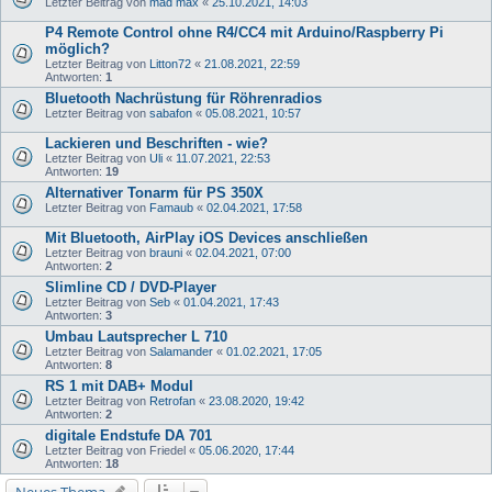
Letzter Beitrag von
mad max
«
25.10.2021, 14:03
P4 Remote Control ohne R4/CC4 mit Arduino/Raspberry Pi
möglich?
Letzter Beitrag von
Litton72
«
21.08.2021, 22:59
Antworten:
1
Bluetooth Nachrüstung für Röhrenradios
Letzter Beitrag von
sabafon
«
05.08.2021, 10:57
Lackieren und Beschriften - wie?
Letzter Beitrag von
Uli
«
11.07.2021, 22:53
Antworten:
19
Alternativer Tonarm für PS 350X
Letzter Beitrag von
Famaub
«
02.04.2021, 17:58
Mit Bluetooth, AirPlay iOS Devices anschließen
Letzter Beitrag von
brauni
«
02.04.2021, 07:00
Antworten:
2
Slimline CD / DVD-Player
Letzter Beitrag von
Seb
«
01.04.2021, 17:43
Antworten:
3
Umbau Lautsprecher L 710
Letzter Beitrag von
Salamander
«
01.02.2021, 17:05
Antworten:
8
RS 1 mit DAB+ Modul
Letzter Beitrag von
Retrofan
«
23.08.2020, 19:42
Antworten:
2
digitale Endstufe DA 701
Letzter Beitrag von
Friedel
«
05.06.2020, 17:44
Antworten:
18