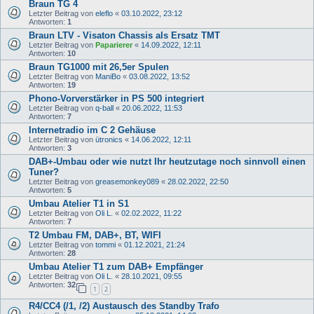
Braun TG 4
Letzter Beitrag von
eleflo
«
03.10.2022, 23:12
Antworten:
1
Braun LTV - Visaton Chassis als Ersatz TMT
Letzter Beitrag von
Paparierer
«
14.09.2022, 12:11
Antworten:
10
Braun TG1000 mit 26,5er Spulen
Letzter Beitrag von
ManiBo
«
03.08.2022, 13:52
Antworten:
19
Phono-Vorverstärker in PS 500 integriert
Letzter Beitrag von
q-ball
«
20.06.2022, 11:53
Antworten:
7
Internetradio im C 2 Gehäuse
Letzter Beitrag von
ütronics
«
14.06.2022, 12:11
Antworten:
3
DAB+-Umbau oder wie nutzt Ihr heutzutage noch sinnvoll einen
Tuner?
Letzter Beitrag von
greasemonkey089
«
28.02.2022, 22:50
Antworten:
5
Umbau Atelier T1 in S1
Letzter Beitrag von
Oli L.
«
02.02.2022, 11:22
Antworten:
7
T2 Umbau FM, DAB+, BT, WIFI
Letzter Beitrag von
tommi
«
01.12.2021, 21:24
Antworten:
28
Umbau Atelier T1 zum DAB+ Empfänger
Letzter Beitrag von
Oli L.
«
28.10.2021, 09:55
Antworten:
32
1
2
R4/CC4 (/1, /2) Austausch des Standby Trafo